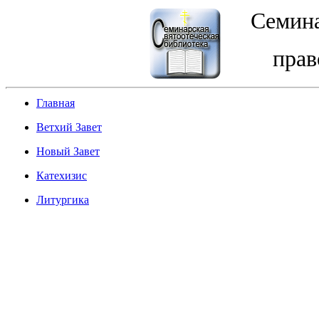
Семина
прав
Главная
Ветхий Завет
Новый Завет
Катехизис
Литургика