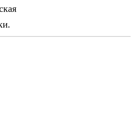
ская
ки.