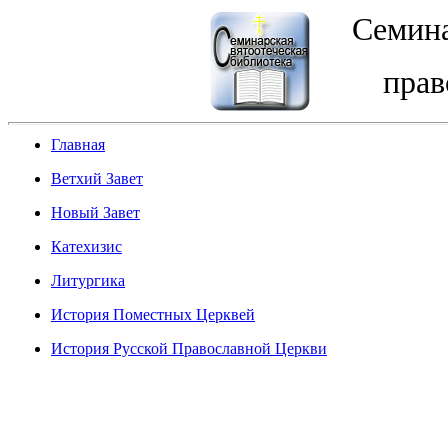
Семина
прав
Главная
Ветхий Завет
Новый Завет
Катехизис
Литургика
История Поместных Церквей
История Русской Православной Церкви