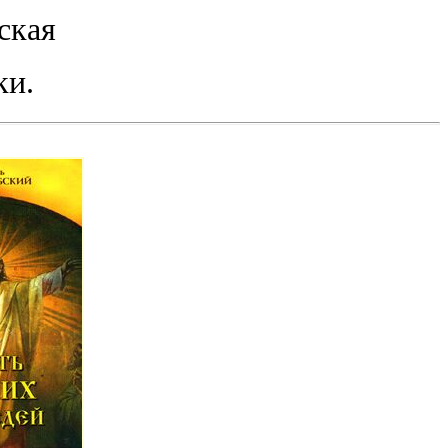
ская
ки.