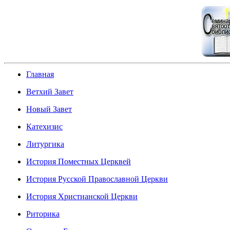
Главная
Ветхий Завет
Новый Завет
Катехизис
Литургика
История Поместных Церквей
История Русской Православной Церкви
История Христианской Церкви
Риторика