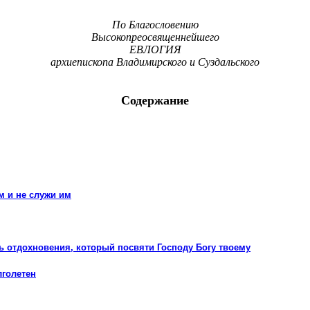
По Благословению
Высокопреосвященнейшего
ЕВЛОГИЯ
архиепископа Владимирского и Суздальского
Содержание
м и не служи им
нь отдохновения, который посвяти Господу Богу твоему
лголетен