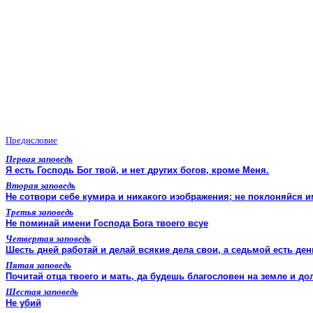
Предисловие
Первая заповедь
Я есть Господь Бог твой, и нет других богов, кроме Меня.
Вторая заповедь
Не сотвори себе кумира и никакого изображения; не поклоняйся и
Третья заповедь
Не поминай имени Господа Бога твоего всуе
Четвертая заповедь
Шесть дней работай и делай всякие дела свои, а седьмой есть де
Пятая заповедь
Почитай отца твоего и мать, да будешь благословен на земле и до
Шестая заповедь
Не убий