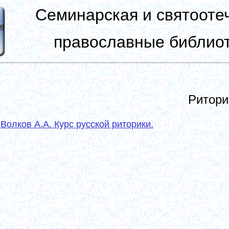
Семинарская и святооте
православные библиот
Ритори
Волков А.А. Курс русской риторики.