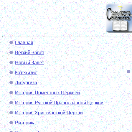
Главная
Ветхий Завет
Новый Завет
Катехизис
Литургика
История Поместных Церквей
История Русской Православной Церкви
История Христианской Церкви
Риторика