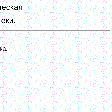
ческая
еки.
ка.