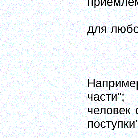
приемле
для любо
Например
части"
человек 
поступки"