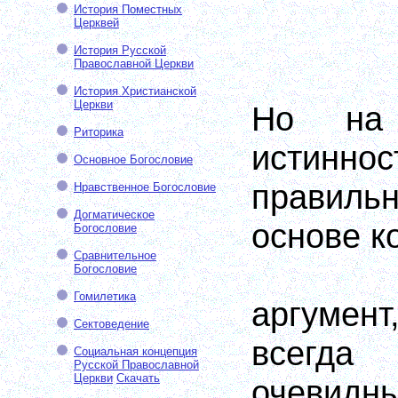
История Поместных
Церквей
История Русской
Православной Церкви
История Христианской
Церкви
Но на
Риторика
истин
Основное Богословие
правиль
Нравственное Богословие
Догматическое
основе к
Богословие
Сравнительное
Богословие
Гомилетика
аргуме
Сектоведение
всегд
Социальная концепция
Русской Православной
Церкви
Скачать
очев