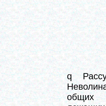
q Расс
Неволина
общих 