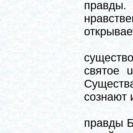
правды
нравс
открывае
сущест
святое u
Существ
сознают
правды Б