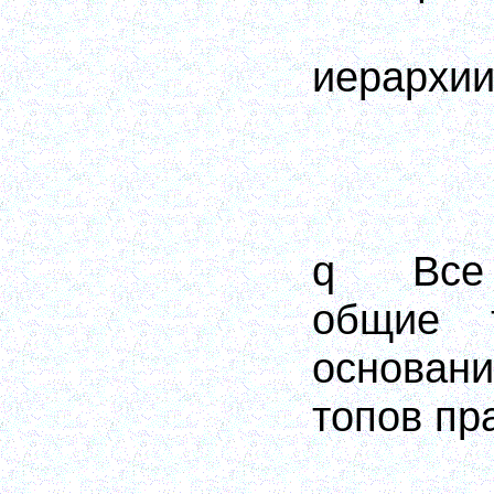
иерархии
q Bсе 
общие 
основа
топов пр