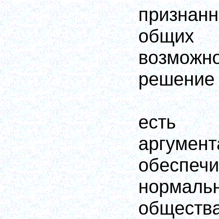
призна
общих 
возможн
решение 
есть
аргумен
обеспечи
нормал
обществ