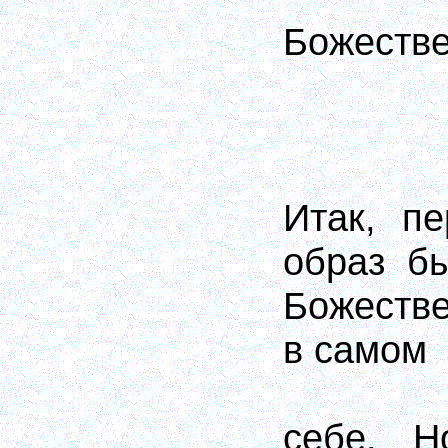
Божеств
Итак, п
образ б
Божеств
в самом
себе. Н