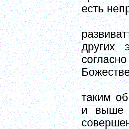
есть неп
развива
других 
согла
Божестве
таким о
и выше 
соверш