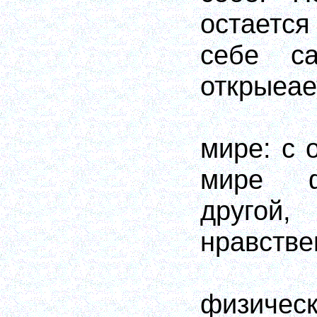
остаетс
себе с
открыеае
мире: с 
мире ф
друго
нравстве
физическ