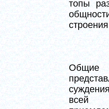
топы ра
общност
строения
Общ
предст
суждени
всей 