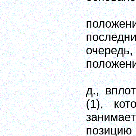
положен
послед
очередь
положении
д., впло
(1), ко
заним
позицию 