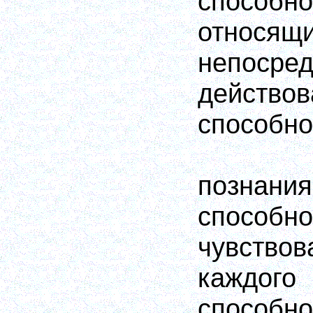
способно
относящ
непоср
действ
способно
позна
способно
чувств
каждог
способно