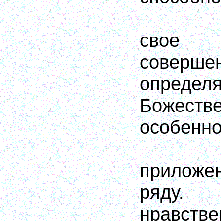
свое 
совершен
опреде
Божес
особенно
приложе
ряду.
нравств