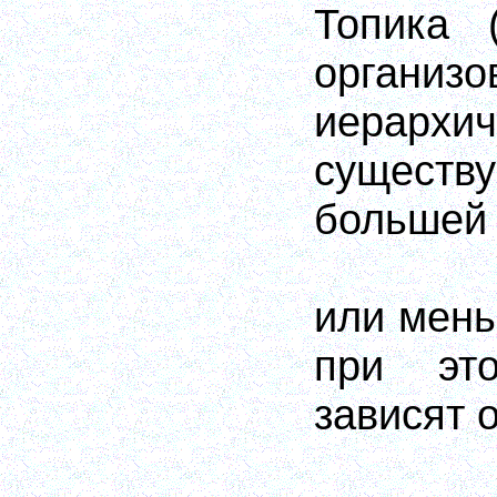
Топика 
организо
иерархич
существ
большей
или мень
при эт
зависят о