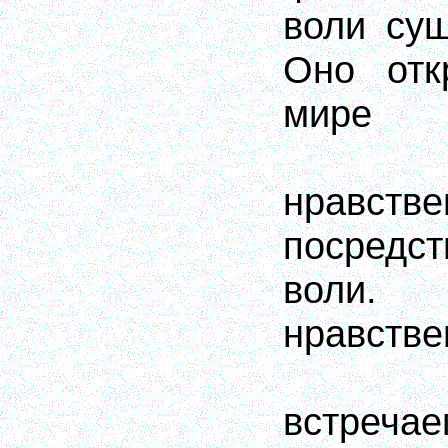
воли сущ
Оно отк
мире
нравст
посредст
воли
нравств
встреча