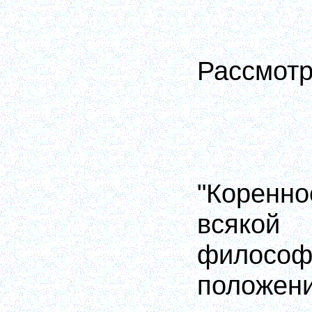
Рассмотр
"Корен
всяко
филос
положени