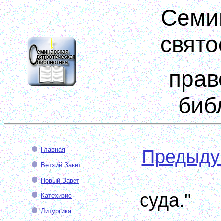
Семи
свято
прав
биб
Главная
Предыд
Ветхий Завет
Новый Завет
суда."
Катехизис
Литургика