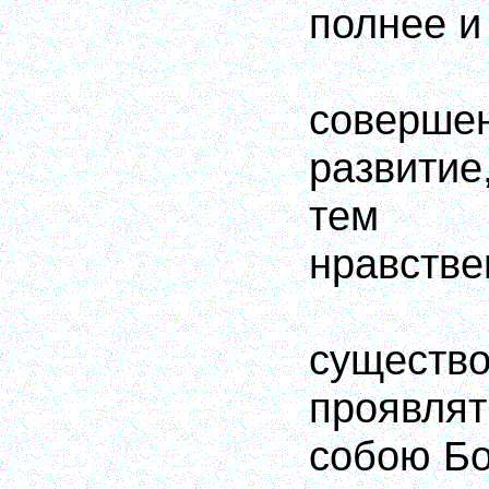
полнее и
совершен
развити
тем с
нравстве
сущес
проявля
собою Бо