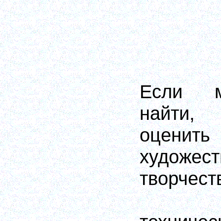
Если м
найти,
оцен
художест
творчест