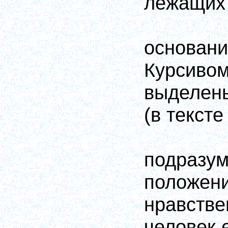
лежащих
основ
Курсиво
выделен
(в текст
подразу
положени
нравств
человек 