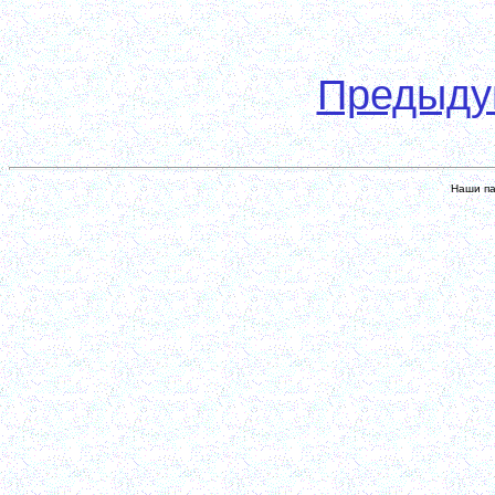
Предыд
Наши па