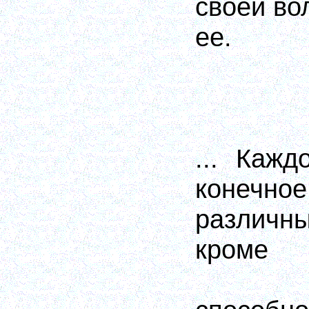
своей во
ее.
... Кажд
конечное
различн
кроме