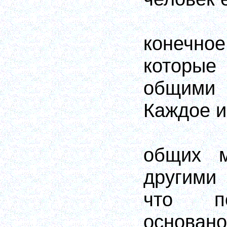
конечн
которые
общим
Каждое и
общих м
другими
что по
основано