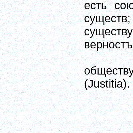
есть со
сущес
существ
верностъ
обществ
(Justitiа).