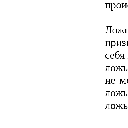
прои
Лож
Лож
приз
себя
ложь
не м
лож
ложь
Кл