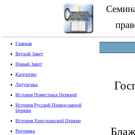
Семина
прав
Главная
Ветхий Завет
Новый Завет
Катехизис
Гос
Литургика
История Поместных Церквей
История Русской Православной
Церкви
Упр
История Христианской Церкви
Блаж
Риторика