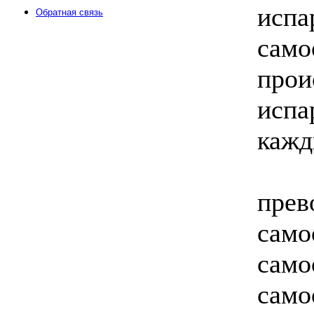
ис
Обратная связь
са
про
исп
кажд
От 
пр
сам
сам
само