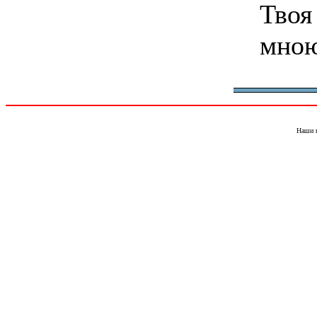
Твоя
мною
Наши 