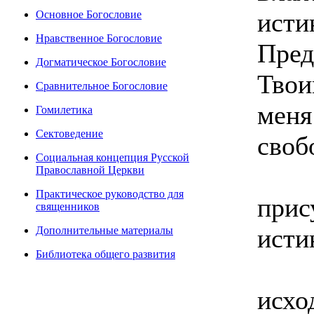
ист
Основное Богословие
Нравственное Богословие
Пред
Догматическое Богословие
Твои
Сравнительное Богословие
мен
Гомилетика
Сектоведение
своб
Социальная концепция Русской
Кл
Православной Церкви
Практическое руководство для
прис
священников
исти
Дополнительные материалы
Библиотека общего развития
Так
исх