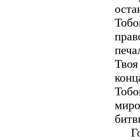
оста
Тоб
прав
печа
Твоя
конц
Тобо
миро
битв
Госп