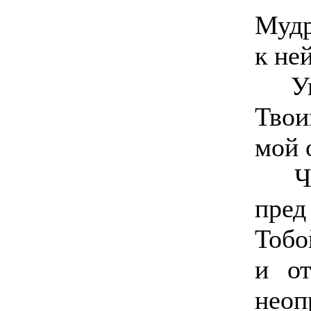
Мудр
к не
Упра
Твои
мой 
Что 
пред
Тобо
и от
нео