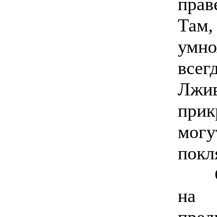
прав
Там
умн
всег
Лж
прик
могу
покл
Сын
на 