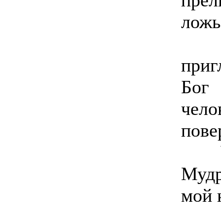
пре
ложь
Дщ
приг
Бог
чело
пове
Упр
Мудр
мой 
Упр