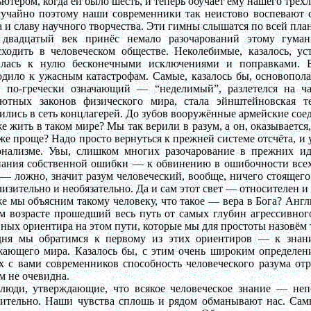
ютером, когда ей было шесть, и теперь обучает ему нашего трёхл
учайно поэтому наши современники так неистово воспевают с
 и славу научного творчества. Эти гимны слышатся по всей план
 двадцатый век принёс немало разочарований этому гумани
ходить в человеческом обществе. Неколебимые, казалось, ус
илась к нулю бесконечными исключениями и поправками. 
дило к ужасным катастрофам. Самые, казалось бы, основопола
, по-гречески означающий — “неделимый”, разлетелся на ча
лютных законов физического мира, стала эйнштейновская т
ились в сеть концлагерей. До зубов вооружённые армейские со
е жить в таком мире? Мы так верили в разум, а он, оказывается,
же проще? Надо просто вернуться к прежней системе отсчёта, и
онализме. Увы, слишком многих разочарование в прежних ид
ания собственной ошибки — к обвинению в ошибочности всех 
— ложно, значит разум человеческий, вообще, ничего стоящего 
изительно и необязательно. Да и сам этот свет — относителен и 
е мы объясним такому человеку, что такое — вера в Бога? Ан
м возрасте прошедший весь путь от самых глубин агрессивног
ных ориентира на этом пути, которые мы для простоты назовём та
дня мы обратимся к первому из этих ориентиров — к знани
ающего мира. Казалось бы, с этим очень широким определени
 с вами современников способность человеческого разума отра
м не очевидна.
 люди, утверждающие, что всякое человеческое знание — неп
сительно. Наши чувства сплошь и рядом обманывают нас. Сам