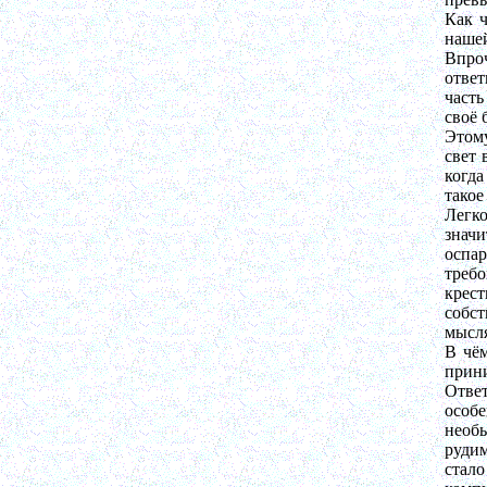
Как 
нашей
Впроч
ответ
часть
своё 
Этому
свет 
когда
такое
Легко
значи
оспа
треб
крест
собст
мысля
В чём
прини
Ответ
особ
необ
рудим
стал