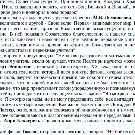
ателем, Существом существ, Причиною причин, Вождем и Хран
! Итак, справедливо верить, что есть Бог, Великий и Вечный
рное дело и водворил в нем порядок”.
идетельству выдающегося русского ученого
М.В. Ломоносова
,
величество; в другой - Свою волю. Первая - видимый этот мир, 
йность его зданий, признал Божественное всемогущество, по
ние. В ней показано
Создателево
благословение к нашему спа
ах истолкователи и
изъяснители
суть великие церковные учит
матики, астрономы и прочие
изъяснители
Божественных в н
ки, апостолы и церковные учители”.
, впрочем, предупреждал: “Не здраво рассудителен математик,
ловия учитель, ежели он думает, что по Псалтири научится мож
ерт Эйнштейн
- великий физик-теоретик XX века, один из о
и относительности, который ввел понятие фотона, открыл зако
и поля, лауреат Нобелевской премии так говорит о своем отнош
сказать, что ни одной минуты моей жизни я не был атеистом”.
ение, что мир представляет собой упорядоченную и познаваему
ейну принадлежит и следующее высказывание: “Я смотрю на ка
а. Я смотрю на часы, но не могу представить себе, как выгляди
инимать четыре измерения. Как же он может постичь Бога, для К
Пастер
, основоположник современной микробиологии и иммуно
олее останавливаюсь в благоговейном изумлении перед делами Т
ик
Анри Беккерель
- первооткрыватель радиоактивности - засв
.
кий физик
Томсон
, открывший электрон, говорил: “Не бойтесь