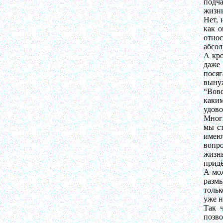
подч
жизнь
Нет, 
как о
относ
абсол
А кро
даже
посяг
вынуж
“Вов
каки
удово
Многи
мы ст
имеют
вопр
жизнь
придё
А мож
размы
тольк
уже н
Так 
позво