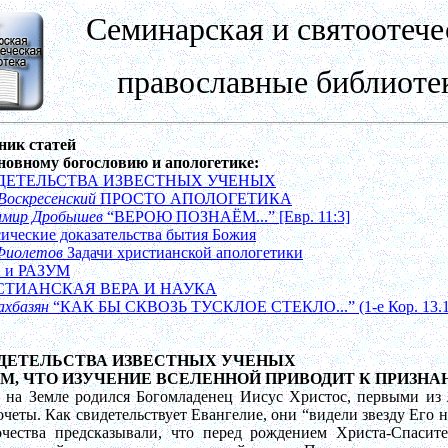
Семинарская и святоотече
православные библиоте
ник статей
сновному богословию и апологетике:
ДЕТЕЛЬСТВА ИЗВЕСТНЫХ УЧЕНЫХ
Воскресенский
ПРОСТО АПОЛОГЕТИКА
имир Дробышев
“ВЕРОЮ ПОЗНАЁМ...” [Евр. 11:3]
ические доказательства бытия Божия
Фиолетов
Задачи христианской апологетики
 и РАЗУМ
СТИАНСКАЯ ВЕРА И НАУКА
ахбазян
“КАК БЫ СКВОЗЬ ТУСКЛОЕ СТЕКЛО...” (1-е Кор. 13.1
ДЕТЕЛЬСТВА ИЗВЕСТНЫХ УЧЕНЫХ
ОМ, ЧТО ИЗУЧЕНИЕ ВСЕЛЕННОЙ ПРИВОДИТ К ПРИЗНА
а на Земле родился
Богомладенец
Иисус Христос, первыми из 
очеты. Как свидетельствует Евангелие, они “видели звезду Его 
очества предсказывали, что перед рождением Христа-Спасите