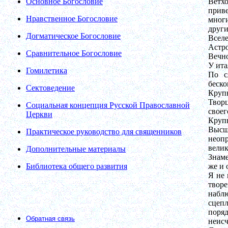
Основное Богословие
Ветхо
прив
Нравственное Богословие
многи
други
Догматическое Богословие
Вселе
Астр
Сравнительное Богословие
Вечно
У ита
Гомилетика
По с
беско
Сектоведение
Круп
Творц
Социальная концепция Русской Православной
своег
Церкви
Круп
Высши
Практическое руководство для священников
неопр
велик
Дополнительные материалы
Знаме
Библиотека общего развития
же и 
Я не 
творе
набл
сцеп
поряд
Обратная связь
неис