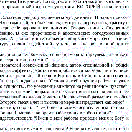
ителем Вселенной, Господином и Работником всякого дела в
, не порожденный никаким существом, КОТОРЫЙ сотворил это
 “Создатель дал роду человеческому две книги. В одной показал
Им созданный, чтобы человек, смотря на огромность, красоту и
 вере себе дарованного понятия. Вторая книга - Священное
сению. В сих пророческих и апостольских
богодухновенных
еля. А в оной книге сложения видимого мира сего физики,
атуру
влиянных
действий суть таковы, каковы в оной книге
 ежели он хочет Божескую волю вымерять циркулем. Таков же и
но астрономии и химии”.
снователей современной физики, автор специальной и общей
ны фотоэффекта, работал над проблемами космологии и единой
ении к религии: “Я верю в Бога, как в Личность и по совести
 Он не раз подчеркивал: “Основой всей научной работы служит
ю сущность. Это убеждение зиждется на религиозном чувстве”.
ртину, но мое воображение не может воссоздать внешность ее
т создавший их часовой мастер. Человеческий разум не способен
оторого тысяча лет и тысяча измерений предстают как одно”.
логии, говорил: “чем более я занимаюсь изучением природы,
ворца. Я молюсь во время работ своих в лаборатории”.
идетельствовал: “Именно мои работы привели меня к Богу, к
 быть независимыми мыслителями! Если вы мыслите достаточно