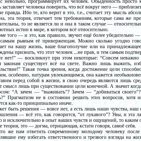
ас невольно, программирует их человек. Обыденность просто
 заставляет человека поверить, что всё вокруг него — приблизи
не правда. Ибо те, кто верит в это, т.е., считает эту мысль аб
на, эта теория, отвечает тем требованиям, которые сама же п
ительны, то не является ли и она в таком случае — относитель
ютных истин в мире, в котором всё относительно.
ме того — и это, как правило, звучит ещё более убедительно —
 самым рьяным её приверженцам. Можно сколько угодно говор
ает на вашу жизнь, ваше благополучие или на принадлежащее
дены признать, что этот человек ...не прав, и тем самым подтве
се нет!” — воскликнут при этом некоторые: “Совсем неважно 
м законам существует всё на свете. Важно лишь выжить, изб
льствие!” Такая точка зрения, когда достижение цели способн
м, особенно, натурам увлекающимся, она кажется необыкнове
авим перед собой в жизни, в свою очередь являются лишь сре
 смысл лишь при существовании цели конечной. А значит когда
осом: “А зачем — “выживать”? Зачем — “добиваться своего”?
?” Прагматизм не в состоянии решить этих вопросов, хотя и
тся как-то принципиально иначе.
ет быть решения — вовсе нет, а есть лишь наши чувства, наш 
шления — всё это, как говорится, “от лукавого”? Увы, и эта ла
о и исключительно в опыт ваших чувств и ощущений, то каким 
е теория, это — догма, отрицающая, кстати говоря, самоё себя.
что же нам ответить современному молодому человеку после 
лявшие ему избегать ответственного и трезвого взгляда на ж