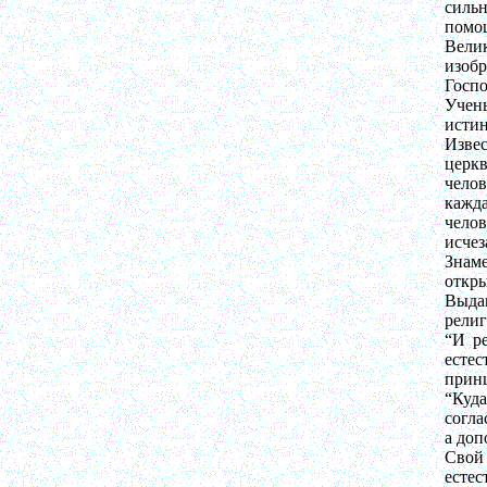
сильн
помо
Вели
изоб
Госпо
Учен
истин
Изве
церкв
челов
кажда
челов
исчез
Знам
откры
Выда
рели
“И ре
есте
прин
“Куда
согла
а доп
Свой
есте