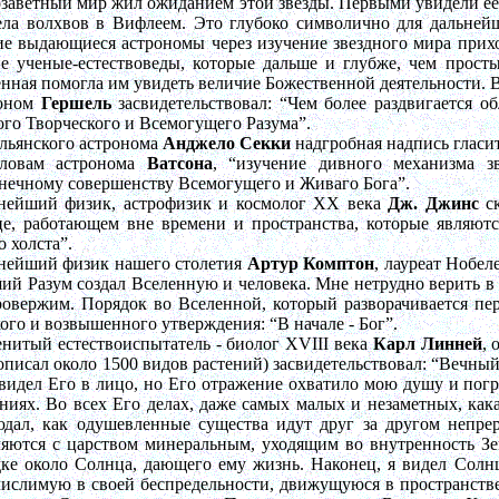
заветный мир жил ожиданием этой звезды. Первыми увидели ее
ела волхвов в Вифлеем. Это глубоко символично для дальней
е выдающиеся астрономы через изучение звездного мира прихо
е ученые-естествоведы, которые дальше и глубже, чем просты
нная помогла им увидеть величие Божественной деятельности. В
оном
Гершель
засвидетельствовал: “Чем более раздвигается об
го Творческого и Всемогущего Разума”.
льянского астронома
Анджело
Секки
надгробная надпись гласит
ловам астронома
Ватсона
, “изучение дивного механизма з
нечному совершенству Всемогущего и Живаго Бога”.
нейший физик, астрофизик и космолог XX века
Дж. Джинс
ск
е, работающем вне времени и пространства, которые являютс
о холста”.
нейший физик нашего столетия
Артур Комптон
, лауреат Нобел
й Разум создал Вселенную и человека. Мне нетрудно верить в э
овержим. Порядок во Вселенной, который разворачивается пер
ого и возвышенного утверждения: “В начале - Бог”.
нитый естествоиспытатель - биолог XVIII века
Карл Линней
, 
описал около 1500 видов растений) засвидетельствовал: “Вечн
видел Его в лицо, но Его отражение охватило мою душу и погру
ниях. Во всех Его делах, даже самых малых и незаметных, кака
юдал, как одушевленные существа идут друг за другом непре
ляются с царством минеральным, уходящим во внутренность Зе
ке около Солнца, дающего ему жизнь. Наконец, я видел Солнц
числимую в своей беспредельности, движущуюся в пространст