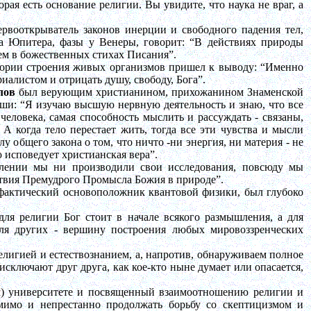
орая есть основание религии. Вы увидите, что наука не враг, а
рвооткрыватель законов инерции и свободного падения тел,
ка Юпитера, фазы у Венеры, говорит: “В действиях природы
ем в божественных стихах Писания”.
еории строения живых организмов пришел к выводу: “Именно
иалистом и отрицать душу, свободу, Бога”.
лов
был верующим христианином, прихожанином Знаменской
души: “Я изучаю высшую нервную деятельность и знаю, что все
и человека, самая способность мыслить и рассуждать - связаны,
 А когда тело перестает жить, тогда все эти чувства и мысли
у общего закона о том, что ничто -ни энергия, ни материя - не
 исповедует христианская вера”.
лении мы ни производили свои исследования, повсюду мы
ствия Премудрого Промысла Божия в природе”.
 фактический основоположник квантовой физики, был глубоко
для религии Бог стоит в начале всякого размышления, а для
для других - вершину построения любых мировоззренческих
елигией и естествознанием, а, напротив, обнаруживаем полное
исключают друг друга, как кое-кто ныне думает или опасается,
) университете и посвященный взаимоотношению религии и
омимо и непрестанно продолжать борьбу со скептицизмом и