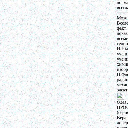
догма
всегд
Можн
Всел
факт
дока
всем
гелио
И.Нью
учен
учени
хими
изоб
П.Фл
ради
механ
элект
Олег 
ПРО
(сери
Вера
довер
прев