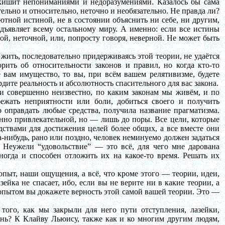
 кишит непониманиями и недоразумениями. Казалось бы сама
тельно и относительно, неточно и необязательно. Не правда ли?
солютной истиной, не в состоянии объяснить ни себе, ни другим,
редъявляет всему остальному миру. А именно: если все истины
ной, неточной, или, попросту говоря, неверной. Не может быть
 жить, последовательно придерживаясь этой теории, не удаётся
ить об относительности законов и правил, но когда кто-то
 вам имущество, то вы, при всём вашем релятивизме, будете
рдите реальность и абсолютность спасительного для вас закона.
и совершенно неизвестно, по каким законам мы живём, и по
ежать неприятности или боли, добиться своего и получить
о оправдать любые средства, получила название прагматизма.
нно привлекательной, но — лишь до поры. Все цели, которые
дствами для достижения целей более общих, а все вместе они
-нибудь, рано или поздно, человек неминуемо должен задаться
 Неужели “удовольствие” — это всё, для чего мне дарована
ногда и способен отложить их на какое-то время. Решать их
опыт, наши ощущения, а всё, что кроме этого — теории, идеи,
зейка не спасает, ибо, если вы не верите ни в какие теории, а
опытом вы докажете верность этой самой вашей теории. Это —
того, как мы закрыли для него пути отступления, лазейки,
изнь? К
Клайву
Льюису, также как и ко многим другим людям,