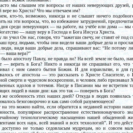
часто мы слышим эти вопросы от наших неверующих друзей, р
 вере во Христа? Что мы отвечаем им?
ем, кто-то, возможно, никогда и не слышит ничего подобног
ить на эти вопросы, что, во избежание затруднений, предпочит
 дня среди неверующих — на работе, на учёбе или дома — мы с
богатство — нашу веру в Господа и Бога Иисуса Христа.
 ли учил Он нас, говоря, что “зажегши свечу, не ставят её под с
ваш пред людьми, чтобы они видели ваши добрые дела и прослав
 люди, видя ваши добрые дела, спрашивают вас: “Не потому ли 
 — ваша вера?”
 было апостолу Павлу, не правда ли? На всей земле не было, на
т — верить в Бога? Никто и никогда не спрашивал его, что 
ривал с ним самого бытия Божия. И для израильтян, и для г
овалось от апостола — это рассказать о Христе Спасителе, о
ной смерти и чудесном воскресении, и человек либо признавал 
венных идолов и тотемов. Нигде в Писании мы не встретим так
щих людей в наши дни: как это так — поверить в Бога?
 же особенность этих наших дней? Откуда в людях появилась 
малось безоговорочно и как само собой разумеющееся?
 на это можно найти, если обратится к недавней истории нашей
енности, популярное распространение естественнонаучного з
ычайному технологическому насыщению нашей обыденной жиз
ентами всех наук, всей знаний и всех технологий”. И это дейс
о доступно не только седовласым мудрецам, но и совсем мал