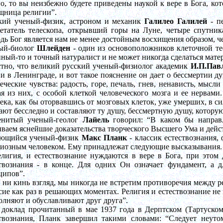
о, то вы неизбежно будете приведены наукой к вере в Бога, кот
щница религии”.
кий ученый-физик, астроном и механик
Галилео Галилей
- пе
ретатель телескопа, открывший горы на Луне, четыре спутни
дь Бог является нам не менее достойным восхищения образом, ч
ый-биолог
Шлейден
- один из основоположников клеточной т
ный-то и точный натуралист и не может никогда сделаться матер
стно, что великий русский ученый-физиолог академик
И.П.Пав
и в Ленинграде, и вот такое пояснение он дает о бессмертии 
еческие чувства: радость, горе, печаль, гнев, ненависть, мысл
я из них, с особой клеткой человеческого мозга и ее нервами.
ека, как бы оторвавшись от мозговых клеток, уже умерших, в сил
ают бесследно и составляют ту душу, бессмертную душу, которую
енитый ученый-геолог
Лайель
говорил: “В каком бы направ
ваем яснейшие доказательства творческого Высшего Ума и дей
ющийся ученый-физик
Макс Планк
- классик естествознания,
гиозным человеком. Ему принадлежат следующие высказывания.
лигия, и естествознание нуждаются в вере в Бога, при этом 
ствознания - в конце. Для одних Он означает фундамент, а 
ципов”.
 ни кинь взгляд, мы никогда не встретим противоречия между р
сие как раз в решающих моментах. Религия и естествознание не 
олняют и обуславливают друг друга”.
 доклад прочитанный в мае 1937 года в
Дерптском
(Тартуском
ствознания, Планк завершил такими словами: “Следует неут