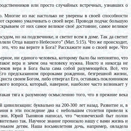
одственников или просто случайных встречных, узнавших о
о. Многие из нас настолько не уверены в своей способности
ают скромно умалчивать о своей вере. Проводя подчас большую
крываем от них самое великое своё достояние, самое великое
осудом, но на подсвечнике, и светит всем в доме. Так да светит
ляли Отца вашего Небесного” (Мат. 5:15). Что же происходит,
это, что вы верите в Бога? Расскажите нам о своей вере. Что
верное, ни единого человека, которому было бы непонятно, что
такое вера и зачем она человеку нужна. Никто и никогда не
реков вера в Бога была сама собой разумеющейся. Всё, что
 Его предсказанном пророками рождении, безгрешной жизни,
Христа своим Богом, либо отвергал Его, оставаясь поклонником
ого вопроса, который, наверное, наиболее часто возникает у
такая тяга к разумному осмыслению того, что в прежние века
 цивилизации: буквально на 200-300 лет назад. Развитие и, в
нания в эти последние два с небольшим столетия привели к
ни. Юрий Тынянов написал, что “человеческий быт полон
твительно так. Научное знание пронизало нашу с вами жизнь и
еньким детям. Наша восьмилетняя дочь, например, овладела