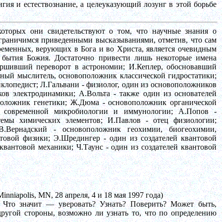
игия и естествознание, а
целеуказующий
лозунг в этой борьбе
оторых они свидетельствуют о том, что научные знания о
граничимся приведенными высказываниями, отметив, что сам
еменных, верующих в Бога и во Христа, является очевидным
т бытия Божия. Достаточно привести лишь некоторые имена
ршивший переворот в астрономии; И.Кеплер, обосновавший
озный мыслитель, основоположник классической гидростатики;
иклопедист;
Л.Гальвани
- физиолог, один из основоположников
ов электродинамики; А.Вольта - также один из основателей
оложник генетики; Ж.Дюма - основоположник органической
ик современной микробиологии и иммунологии; А.Попов -
стемы химических элементов; И.Павлов - отец физиологии;
 В.Вернадский - основоположник геохимии, биогеохимии,
товой физики; Э.Шредингер - один из создателей квантовой
й квантовой механики;
Ч.Таунс
- один из создателей квантовой
Minniapolis
, MN, 28 апреля, 4 и 18 мая 1997 года)
? Что значит — уверовать? Узнать? Поверить? Может быть,
другой стороны, возможно ли узнать то, что по определению