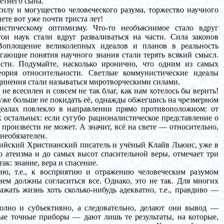
етнего сына.
илу и могущество человеческого разума, торжество научного
ете вот уже почти триста лет!
стическому оптимизму. Что-то необъяснимое стало вдруг
тои наук стали вдруг разваливаться на части. Сила законов
Воплощение великолепных идеалов и планов в реальность
гающие понятия научного знания стали терять всякий смысл.
сти. Подумайте, насколько иронично, что одним из самых
еория относительности. Светлые коммунистические идеалы
единения стали называться миротворческими силами.
 не всесилен и совсем не так благ, как нам хотелось бы верить!
 уже больше не покидать её, однажды обжегшись на чрезмерном
еалах повлекло в направлении прямо противоположном: от
остальных: если сугубо рационалистическое представление о
произвести не может. А значит, всё на свете — относительно,
необязателен.
глийский Христианский писатель и учёный
Клайв
Льюис, уже в
о атеизма и до самых высот спасительной веры, отмечает три
к: знание, вера и спасение.
ю, т.е., к восприятию и отражению человеческим разумом
ем должны согласиться все. Однако, это не так. Для многих
жать жизнь хоть сколько-нибудь адекватно, т.е., правдиво —
олно и субъективно, а следовательно, делают они вывод —
ые точные приборы — дают лишь те результаты, на которые,