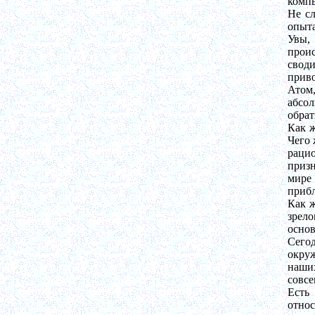
компь
Не сл
опыта
Увы,
проис
свод
приво
Атом
абсо
обрат
Как ж
Чего 
раци
призн
мире 
прибл
Как ж
зрело
основ
Сего
окруж
наших
совсе
Есть
отно