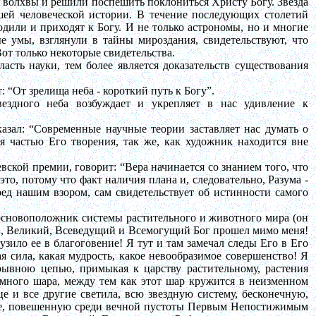
 волхвы и решили поспешить поклониться Христу Богу. Звезда
шей человеческой истории. В течение последующих столетий
дили и приходят к Богу. И не только астрономы, но и многие
е умы, взглянули в тайны мироздания, свидетельствуют, что
от только некоторые свидетельства.
ласть науки, тем более является доказательств существования
: “От зрелища неба - короткий путь к Богу”.
вездного неба возбуждает и укрепляет в нас удивление к
азал: “Современные научные теории заставляет нас думать о
я частью Его творения, так же, как художник находится вне
евской премии, говорит: “Вера начинается со знанием того, что
то, потому что факт наличия плана и, следовательно, Разума -
ед нашим взором, сам свидетельствует об истинности самого
основоположник системы растительного и животного мира (он
ый, Великий, Всеведущий и Всемогущий Бог прошел мимо меня!
зило ее в благоговение! Я тут и там замечал следы Его в Его
я сила, какая мудрость, какое невообразимое совершенство! Я
рывною цепью, примыкая к царству растительному, растения
много шара, между тем как этот шар кружится в неизменном
е и все другие светила, всю звездную систему, бесконечную,
ве, повешенную среди вечной пустоты Первым Непостижимым