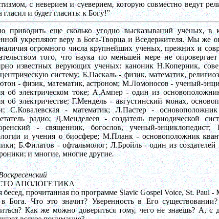
тизмом, с неверием и суеверием, которую совместно ведут рел
а гласил и будет гласить: к Богу!”
о приводить еще сколько угодно высказываний ученых, в к
енной укрепляют веру в Бога-Творца и Вседержителя. Мы же о
 наличия огромного числа крупнейших ученых, прежних и совр
зательством того, что наука по меньшей мере не опровергае
ирно известных верующих ученых: каноник Н.Коперник, сове
центрическую систему; Б.Паскаль - физик, математик, религи
тон - физик, математик, астроном; М.Ломоносов - ученый-энц
ия об электрическом токе; А.Ампер - один из основоположник
я об электричестве; Г.Мендель -
августинский
монах, основоп
и; С.Ковалевская - математик; Л.Пастер - основоположн
ретатель радио; Д.Менделеев - создатель периодической си
оренский - священник, богослов, ученый-энциклопедист;
ологии и учения о биосфере; М.Планк - основоположник кван
ики; Б.Филатов - офтальмолог; Л.Бройль - один из создателе
роники; и многие, многие другие.
Воскресенский
СТО АПОЛОГЕТИКА
я бесед, прочитанная по программе Slavic Gospel Voice, St. Paul -
 в Бога. Что это значит? Уверенность в Его существовании
иться? Как же можно довериться тому, чего не знаешь? А, с 
ышает всякое понимание?