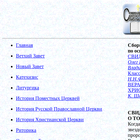
Главная
Сбор
по о
Ветхий Завет
СВИ
Олег 
Новый Завет
Влад
Класс
Катехизис
Н.Н.
ВЕРА
Литургика
ХРИ
К. Ш
История Поместных Церквей
История Русской Православной Церкви
СВИ
О Т
История Христианской Церкви
Когд
звезд
Риторика
прор