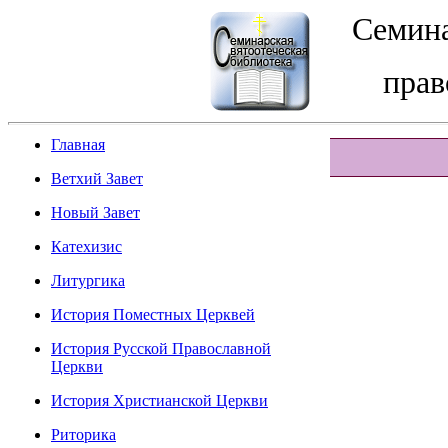
Семина
прав
Главная
Ветхий Завет
Новый Завет
Катехизис
Литургика
История Поместных Церквей
История Русской Православной
Церкви
История Христианской Церкви
Риторика