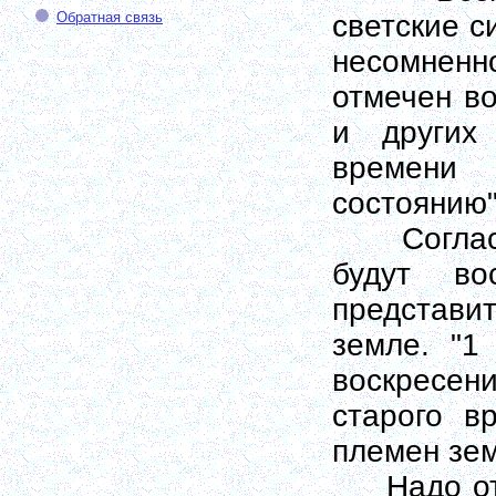
Обратная связь
светские с
несомненн
отмечен в
и других
времени
состоянию"
Согласно
будут во
представи
земле. "1
воскресен
старого в
племен зем
Надо отме