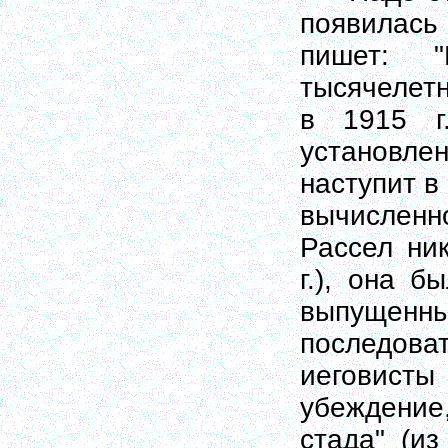
появилась
пишет: "
тысячелет
в 1915 г.
установле
наступит в 
вычисленн
Рассел ни
г.), она б
выпущен
последов
иеговисты
убеждение,
стада" (и