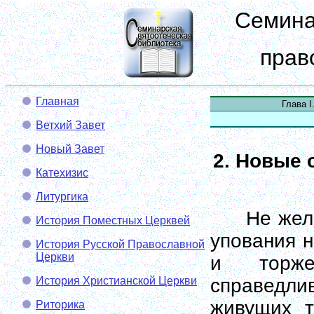
Семина
прав
Главная
Глава
Ветхий Завет
Новый Завет
2. Новые 
Катехизис
Литургика
Не желая 
История Поместных Церквей
упования н
История Русской Православной
Церкви
и торж
История Христианской Церкви
справедлив
живущих т
Риторика