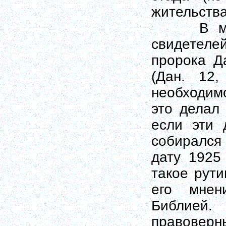
жительства
В мае 1
свидетел
пророка Д
(Дан. 12,
необходимо
это делал
если эти 
собирался
дату 1925
такое рути
его мнен
Библией
правоверн