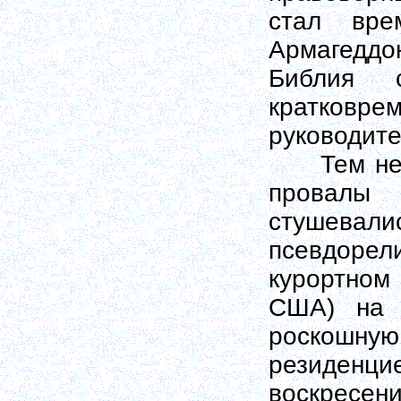
стал вре
Армагеддо
Библия 
кратков
руководите
Тем не ме
провалы 
стушев
псевдорел
курортном
США) на 
роскошную
резиденц
воскресен