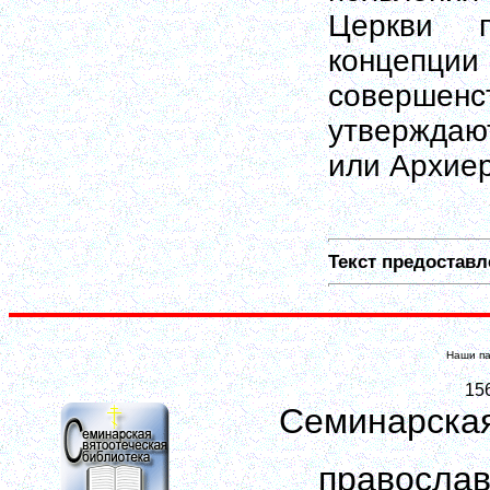
Церкви 
концеп
совершенс
утверждаю
или Архие
Текст предоставл
Наши па
15
Семинарская
православ