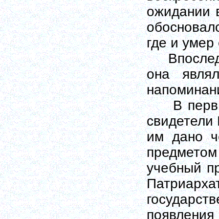
ожидании 
обосновал
где и умер 
Впоследст
она явля
напоминани
В первые 
свидетели
им дано ч
предметом
учебный п
Патриа
государс
появления