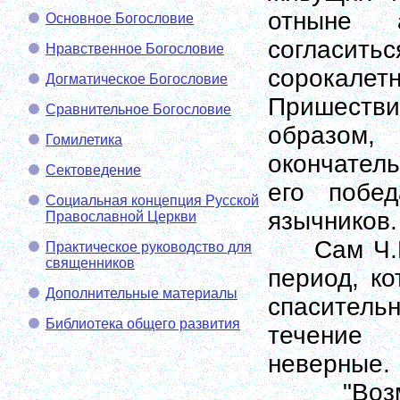
отныне а
Основное Богословие
согласит
Нравственное Богословие
сорокалет
Догматическое Богословие
Пришествие
Сравнительное Богословие
образом,
Гомилетика
окончател
Сектоведение
его побе
Социальная концепция Русской
язычников.
Православной Церкви
Сам Ч.Рас
Практическое руководство для
священников
период, к
Дополнительные материалы
спаситель
Библиотека общего развития
течение 
неверные.
"Возможн