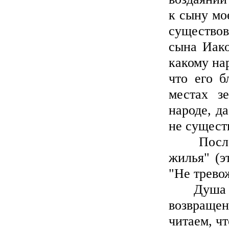
к сыну мо
существов
сына Иако
какому на
что его б
местах з
народе, д
не сущест
После па
жилья" (э
"Не тревож
Душа мож
возвраще
читаем, ч