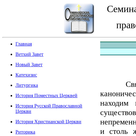
Семина
прав
Главная
Ветхий Завет
Новый Завет
Катехизис
Святая 
Литургика
канониче
История Поместных Церквей
находим 
История Русской Православной
существо
Церкви
непременн
История Христианской Церкви
и столь 
Риторика