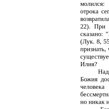
молился:
отрока се
возвратила
22). При
сказано: 
(Лук. 8, 
признать,
существуе
Илия?
Надеемся
Божия дос
человека
бессмертн
но никак 