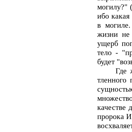
могилу?" (
ибо какая
в могиле.
жизни не 
ущерб поп
тело - "п
будет "воз
Где же д
тленного 
сущность
множеств
качестве 
пророка И
восхваляе