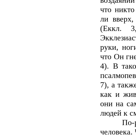
что никто
ли вверх,
(Еккл. 3
Экклезиас
руки, ног
что Он гне
4). В так
псалмопевц
7), а так
как и жив
они на са
людей к с
По-разн
человека.