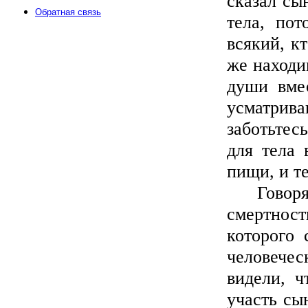
сказал сы
Обратная связь
тела, пот
всякий, кт
же находи
души вмес
усматрива
заботьтес
для тела 
пищи, и те
Говоря о
смертност
которого 
человече
видели, ч
участь сы