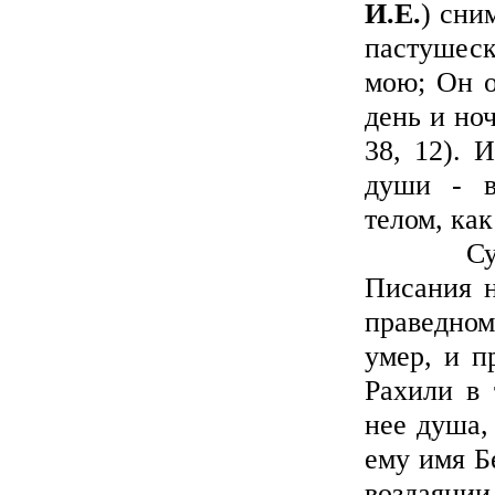
И.Е.
) сни
пастушеск
мою; Он о
день и но
38, 12). 
души - в
телом, как
Существ
Писания н
праведном
умер, и п
Рахили в 
нее душа,
ему имя Б
воздаянии