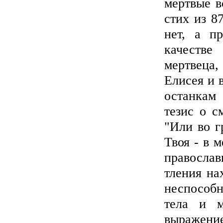
мертвые в
стих из 8
нет, а п
качестве
мертвеца,
Елисея и 
останкам 
тезис о с
"Или во г
Твоя - в м
православ
тления на
неспособ
тела и 
выражение