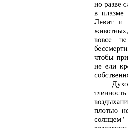
но разве 
в плазме 
Левит и 
животных,
вовсе не
бессмерти
чтобы при
не ели кр
собственно
Духоносн
тленность
воздыхани
плотью не
солнцем"
воздаянии