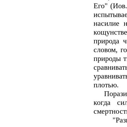
Его" (Иов
испытыва
насилие н
кощунстве
природа ч
словом, г
природы т
сравнива
уравнива
плотью.
Поразите
когда си
смертност
"Разве н