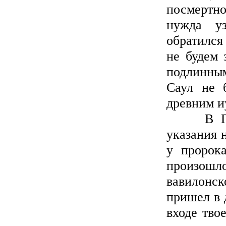
посмертн
нужда у
обратился
не будем 
подлинным
Саул не 
древним и
В Писан
указания 
у пророк
произошло
вавилонс
пришел в 
входе тво