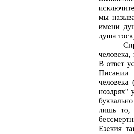
исключите
мы называ
имени ду
душа тоску
Спросим
человека,
В ответ у
Писании 
человека 
ноздрях" 
буквально
лишь то,
бессмерт
Езекия та