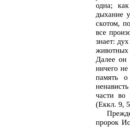
одна; ка
дыхание у
скотом, п
все произ
знает: ду
животных 
Далее он 
ничего не
память о
ненависть 
части во 
(Еккл. 9, 5
Прежде вс
пророк Ис