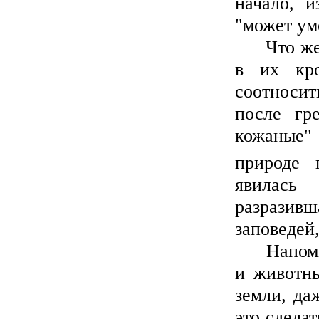
начало, и
"может ум
Что же к
в их кро
соотносит
после гр
кожаные" 
природе 
явилась
разразивш
заповедей
Напомним
и животны
земли, да
это сдела