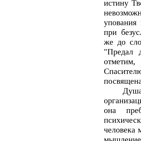
истину Тв
невозмож
упования 
при безус
же до сло
"Предал 
отметим,
Спасител
посвящена
Душа чел
организац
она пре
психическ
человека 
мышление