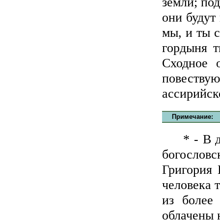
земли; по
они будут
мы, и ты 
гордыня т
Сходное 
повеств
ассирийско
Примечание:
* - В дан
богословс
Григория 
человека 
из более
облачены 