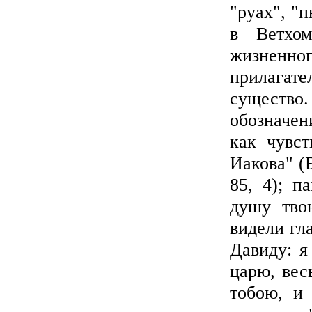
"руах", "
в Ветхом
жизнен
прилагате
существо
обозначен
как чувст
Иакова" (Б
85, 4); п
душу тво
видели гла
Давиду: я
царю, вес
тобою, и 