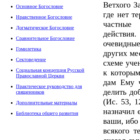
Ветхого З
Основное Богословие
где нет т
Нравственное Богословие
частные 
Догматическое Богословие
действи
Сравнительное Богословие
очевидны
Гомилетика
других ме
Сектоведение
схеме уче
Социальная концепция Русской
к которым
Православной Церкви
дам Ему 
Практическое руководство для
делить до
священников
(Ис. 53, 
Дополнительные материалы
назначил 
Библиотека общего развития
ваши, ибо
всякого т