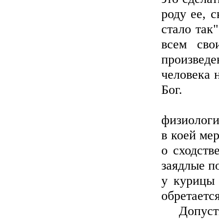
роду ее, 
стало так
всем сво
произве
человека 
Бог.
Извест
физиологи
в коей ме
о сходств
заядлые п
у курицы 
обретается
Допустим,