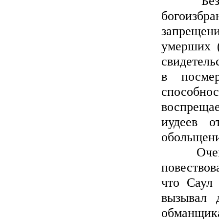
Безусло
богоизбр
запреще
умерших (
свидетель
в посме
способн
воспреща
иудеев о
обольщен
Очень п
повествов
что Саул
вызывал 
обманщик