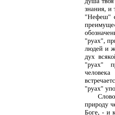
душа твоя"
знания, и
"Нефеш" с
преимуще
обозначе
"руах", п
людей и ж
дух всяко
"руах" п
человека
встречает
"руах" уп
Слово Бо
природу че
Боге, - и