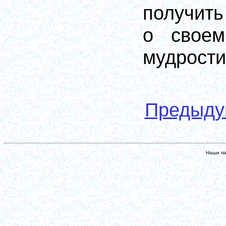
получит
о своем
мудрости
Предыд
Наши па