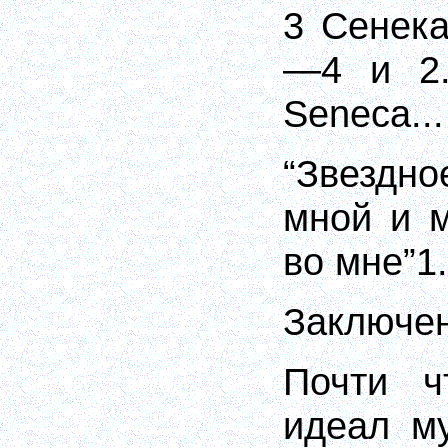
3 Сенека
—4 и
2
Seneca...
“Звезд
мной и 
во мне”1.
Заключе
Почти ч
идеал му