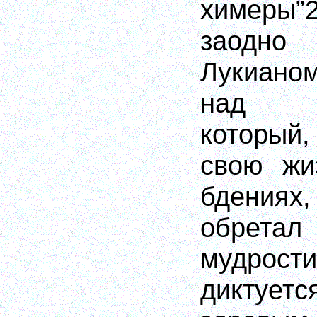
химеры
заодно
Лукиано
над н
который
свою жи
бдения
обрет
мудрост
диктуе