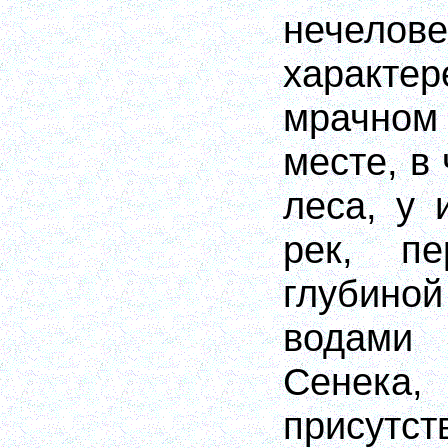
нечелове
характе
мрачно
месте, в
леса, у 
рек, пе
глубиной
водами 
Сенек
присутст