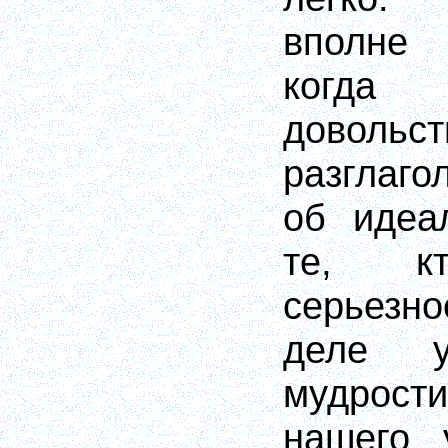
вполне
когда
довольс
разглаго
об идеа
те, кт
серьезн
деле у
мудрост
нашего 