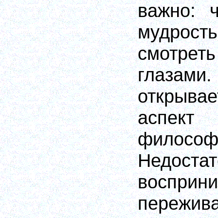
важно: 
мудрост
смотреть
глазам
открыв
аспек
филосо
Недостат
воспр
пережи