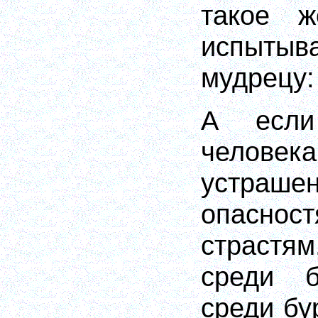
такое ж
испытыв
мудрецу:
А если
чело
устрашен
опаснос
страстя
среди б
среди бу