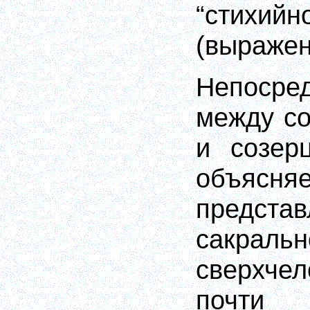
“стихи
(выражен
Непосре
между с
и созер
объясня
предс
сакра
сверхчел
поч