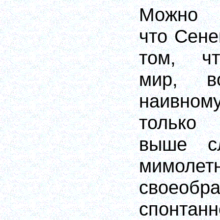
Можно 
что Сене
том, чт
мир, в
наивном
только
выше с
мимолет
своеобра
спонта