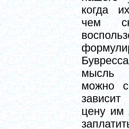
когда и
чем ск
воспольз
форму
Бувресс
мысль 
можно с
зависит 
цену им
заплат