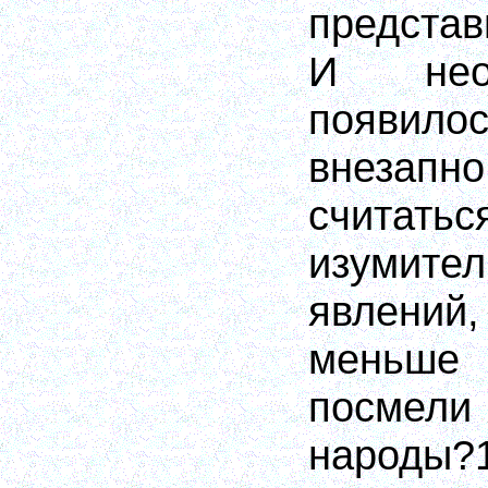
предста
И нео
появил
внеза
счита
изумит
явлени
меньш
посмел
народы?