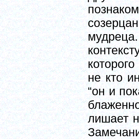
познак
созерц
мудре
контекс
которого
не кто и
“он и по
блаженн
лишает н
Замечан