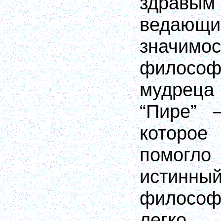
здравы
веда
значимо
филос
мудреца
“Пире” 
которое
помогло
истин
философ
легко.