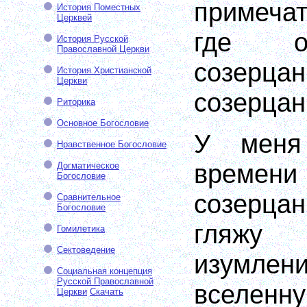
примеча
История Поместных
Церквей
где о
История Русской
Православной Церкви
созерц
История Христианской
Церкви
созерцан
Риторика
Основное Богословие
У меня
Нравственное Богословие
времени
Догматическое
Богословие
созерца
Сравнительное
Богословие
гляжу
Гомилетика
Сектоведение
изумлен
Социальная концепция
Русской Православной
вселен
Церкви
Скачать