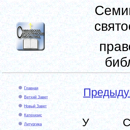
Семи
свято
прав
биб
Главная
Предыд
Ветхий Завет
Новый Завет
Катехизис
У Се
Литургика