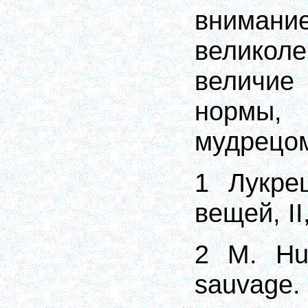
вни
велико
величие
нормы,
мудрецо
1 Лукре
вещей, II
2
М
. Hu
sauvage.