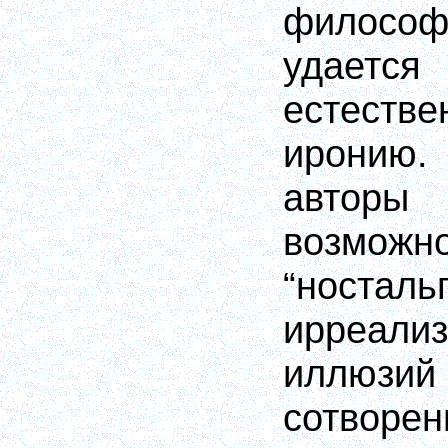
филосо
удаетс
естеств
иронию
авторы
возможн
“носталь
ирреали
иллюзий
сотво