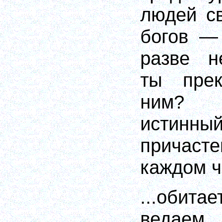
людей св
богов —
разве н
ты прек
ним? [
истинны
причастен
каждом ч
...обита
ведае