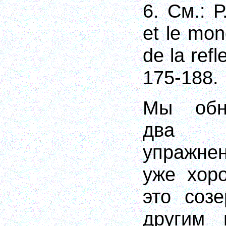
6. См
.: 
et le mo
de la refl
175-188.
Мы обн
два 
упражне
уже хор
это соз
другим 