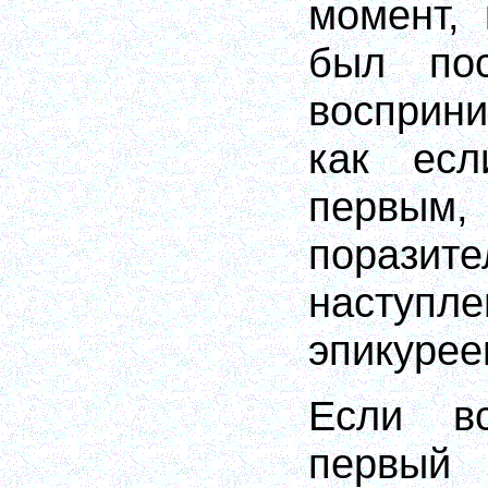
момент,
был пос
восприни
как ес
первы
порази
наступле
эпикурее
Если в
перв