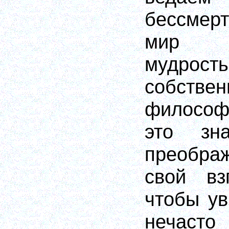
бессмерт
мир и
мудро
собстве
философ
это зна
преобра
свой вз
чтобы ув
нечас