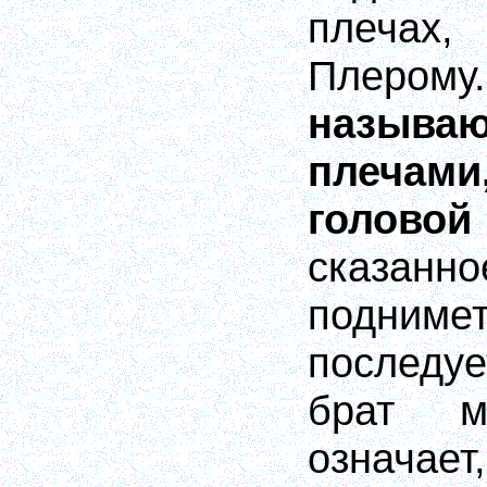
плечах
Плером
назыв
плечам
головой
сказанно
поднимет
последу
брат м
означ