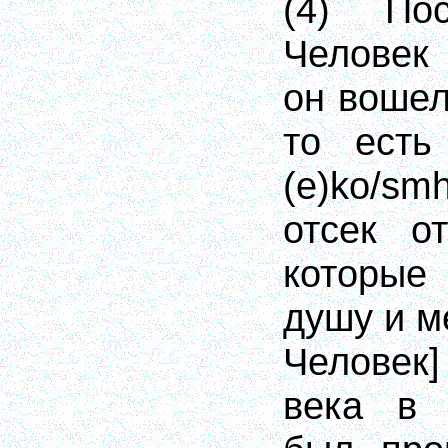
(4) По
Человек
он вошел
то есть
(
e)ko/sm
отсек о
которые
душу и м
Человек]
века в 