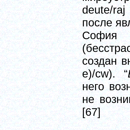
deute/raj
после яв
Соф
(бесстр
создан в
e)/cw
). “
него воз
не возн
[67]