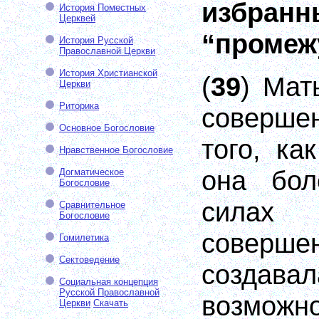
избранн
История Поместных
Церквей
“промеж
История Русской
Православной Церкви
История Христианской
(
39
) Мат
Церкви
Риторика
соверше
Основное Богословие
того, ка
Нравственное Богословие
она бо
Догматическое
Богословие
силах
Сравнительное
Богословие
сове
Гомилетика
Сектоведение
создава
Социальная концепция
Русской Православной
возможн
Церкви
Скачать