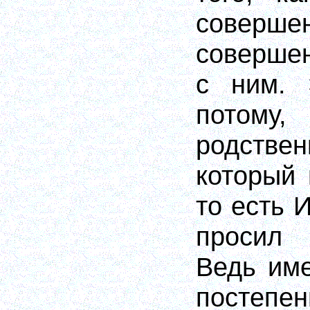
соверше
совершен
с ним. 
потом
родстве
который
то есть 
просил 
Ведь им
постепен