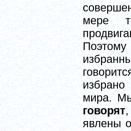
соверш
мере т
продвига
Поэтом
избранн
говоритс
избрано
мира. М
говорят
явлены о