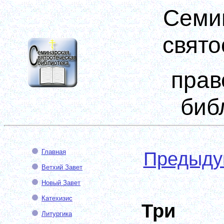
Семи
свято
прав
биб
Главная
Предыд
Ветхий Завет
Новый Завет
Катехизис
Три 
Литургика