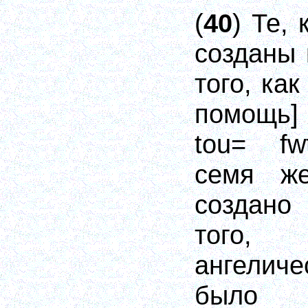
(
40
) Те,
созданы
того, ка
помощь]
tou= fwt
семя ж
создано
того,
ангелич
было 