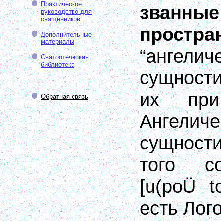
Практическое
званные
руководство для
священников
простра
Дополнительные
материалы
“ангелич
Святоотеческая
библиотека
сущности
их при
Обратная связь
Ангелич
сущност
того с
[
u(poÜ t
есть Лого