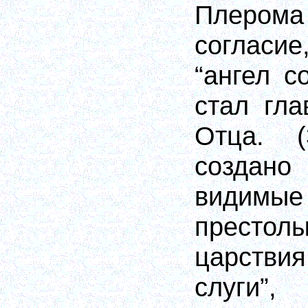
Плеро
согласи
“ангел со
стал гла
Отца. 
создан
видимые
престо
царств
слуги”,