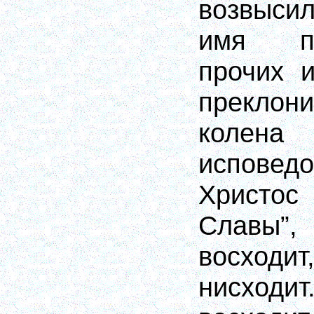
возвыси
имя п
прочих 
преклон
колена
исповедо
Христос
Славы”
восходи
нисходит