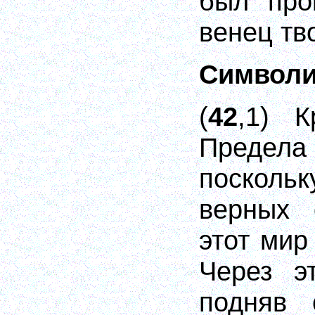
был про
венец тв
Символи
(
42
,1) К
Преде
поскол
верных 
этот мир
Через э
подняв 