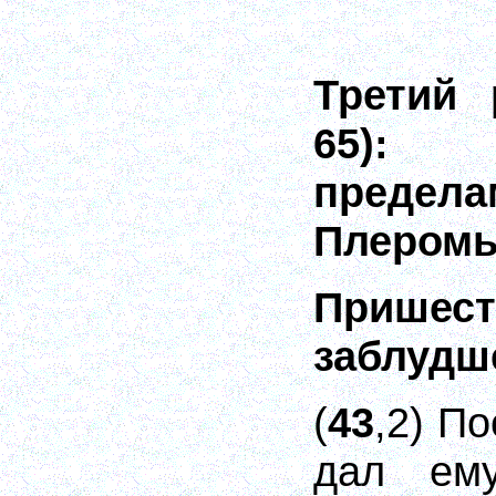
Третий 
65): 
предела
Плером
Пришес
заблудш
(
43
,2) По
дал ем