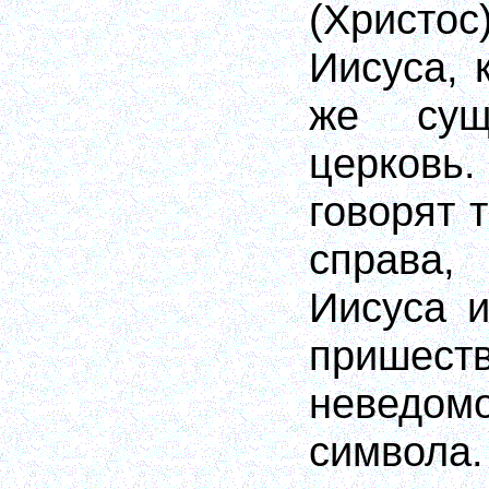
(Христо
Иисуса, 
же сущ
церковь
говорят т
справа
Иисуса 
пришест
неведомо
символа.