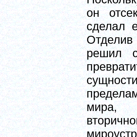
он отсе
сделал е
Отделив
решил с
преврат
сущнос
предела
мира,
вторично
мироустр