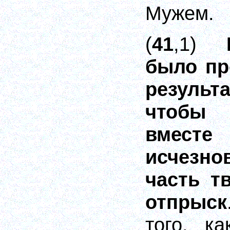
Мужем.
(
41
,1)
было пр
резуль
чтобы
вме
исчезнов
часть т
отпрыск
того, к