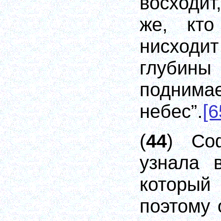
восходит
же, кто
нисхо
глуби
подни
небес”.
[6
(
44
) Со
узнала 
которы
поэтому 