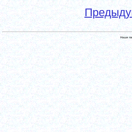
Предыд
Наши па