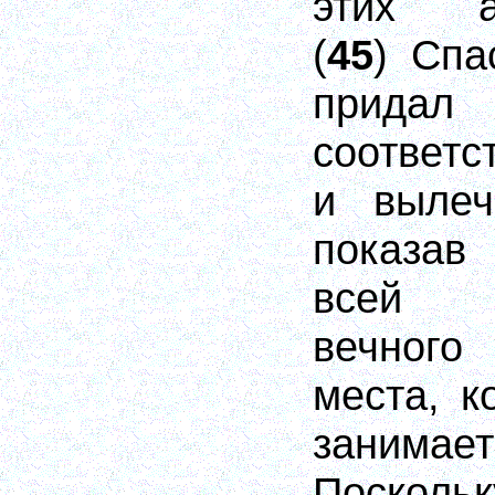
этих ан
(
45
) Спа
придал
соответс
и вылеч
показав
всей 
вечного
места, к
заним
Поскольк