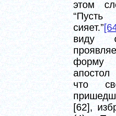
этом сл
“Пуст
сияет.”
[6
виду с
проявл
форму 
апостол
что св
пришедш
[62]
, изб