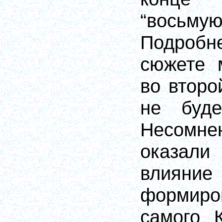
“восьм
Подроб
сюжете 
во второ
не буде
Несомне
оказали
вли
формиро
самого 