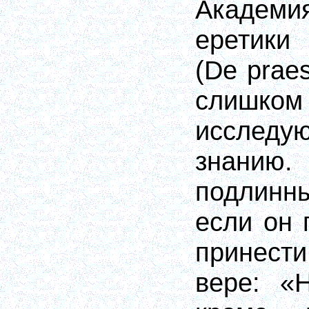
Академ
еретики
(De praes
слиш
исследую
знанию
подлинн
если он 
принести
вере: «