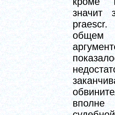
кроме 
значит 
praescr
общем 
аргумен
показало
недоста
заканч
обвини
вполн
судебно