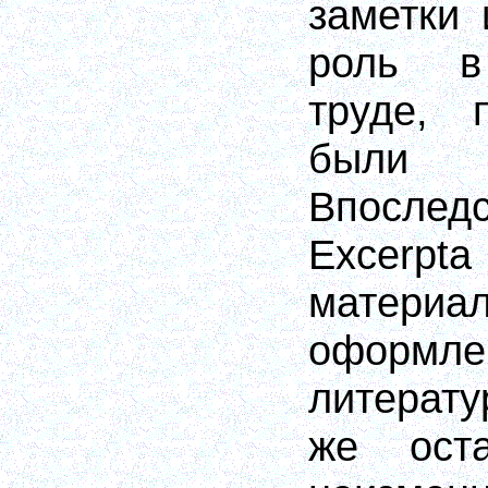
заметки
роль в
труде, 
был
Впосл
Excerpta
матери
оформле
литерату
же ост