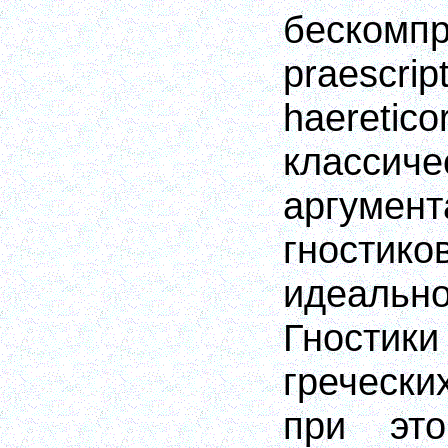
бескомп
praescrip
haeretic
классиче
аргуме
гностик
идеальн
Гностик
греческ
при эт