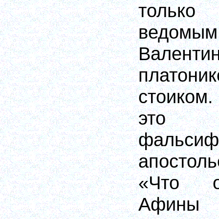
только
ведомы
Валент
платоник
стоиком
это п
фальсиф
апостол
«Что о
Афины 