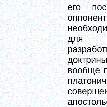
его пос
оппонен
необхо
для ф
разра
доктри
вообще г
платони
совер
апостоль