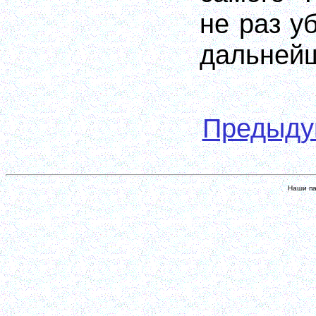
не раз у
дальней
Предыд
Наши па