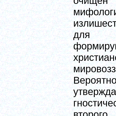
очи
мифолог
излишест
дл
формиру
христиан
мировозз
Вероя
утвержд
гностич
второго