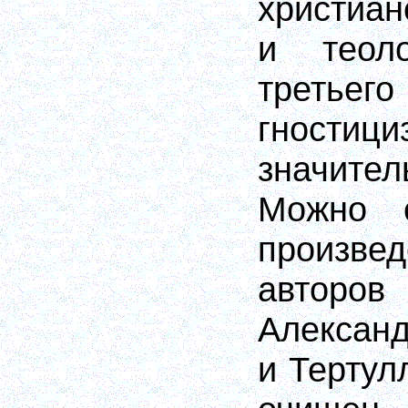
христиа
и теол
третьег
гностици
значите
Можно с
произв
авторо
Александ
и Тертул