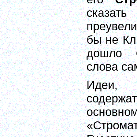
ска
преувели
бы не Кл
дошло 
слова са
Идеи
содер
основн
«Стр