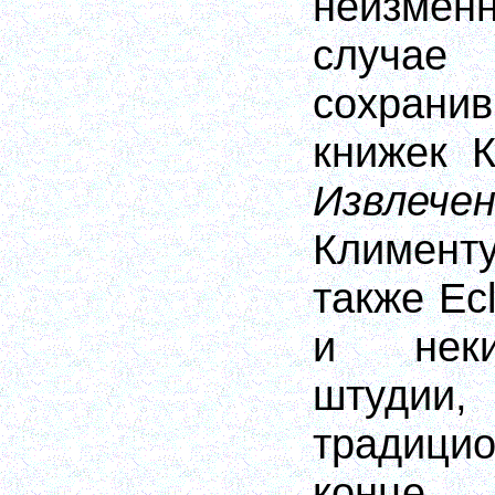
неизмен
слу
сохрани
книжек 
Извлече
Климент
также Ec
и неки
штуди
традици
конце