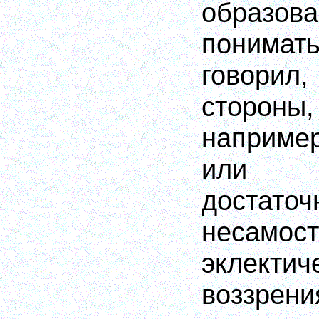
образ
понимат
говори
сторон
наприме
или Т
достаточ
несамо
эклект
воззрен