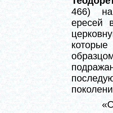
Теодоре
466) на
ересей 
церков
которые
обра
подр
последу
поколени
«О