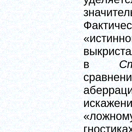
значите
Фактич
«истинно
выкриста
в
С
сравне
абер
искажен
«ложном
гности