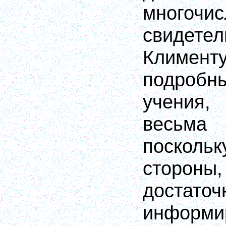
многочи
свидетел
Климент
подроб
учения,
весьма 
поскол
стороны
достат
инфор