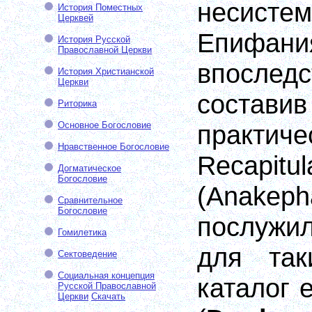
несистем
История Поместных
Церквей
Епиф
История Русской
Православной Церкви
впослед
История Христианской
Церкви
состави
Риторика
Основное Богословие
практи
Нравственное Богословие
Recapitul
Догматическое
Богословие
(Anakepha
Сравнительное
Богословие
послужи
Гомилетика
для так
Сектоведение
Социальная концепция
каталог 
Русской Православной
Церкви
Скачать