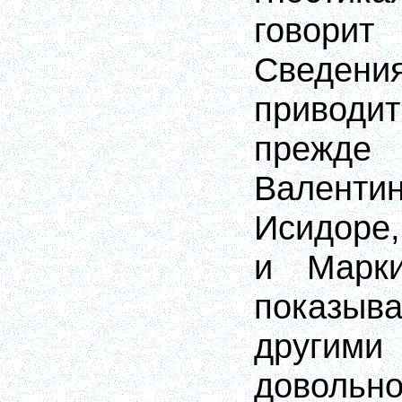
говори
Сведени
приводит
прежд
Валенти
Исидоре,
и Марки
показыв
другими
довольн