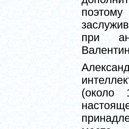
поэт
заслужи
при ан
Валентин
Алексан
интелле
(около
настоящ
принад