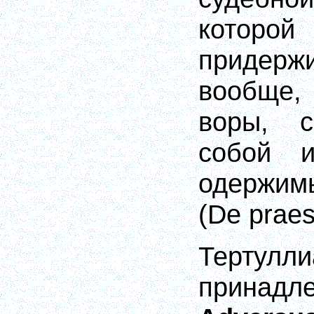
котор
приде
вообще, 
воры, с
собой и
одержи
(De praes
Тертулли
принад