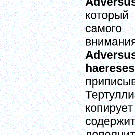
Adversus
которы
самого
внимания
Adver
haereses
приписы
Тертулли
копирует
содерж
дополни