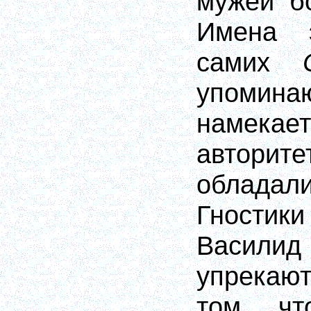
мужей б
Имена 
самих
упомина
намекае
автор
обладал
Гностик
Васили
упрека
том, чт