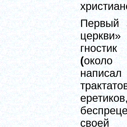
христиан
Первый 
церкви»
гнос
(
около
написа
тракт
еретик
беспре
своей