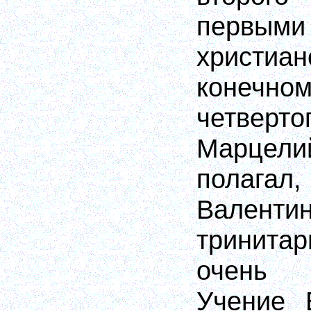
первы
христиан
конечно
четве
Марцел
полага
Валентин
тринитар
очень 
Учение 