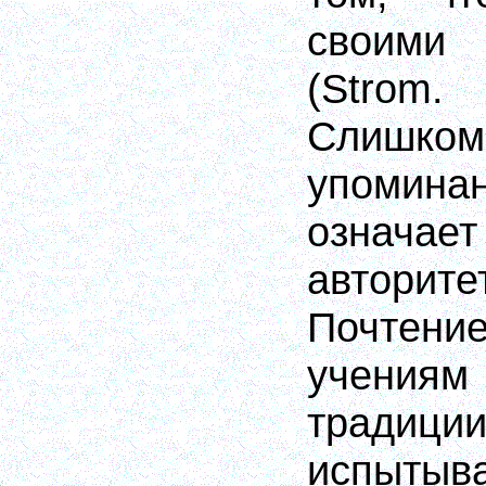
своим
(Strom.
Слишк
упоми
означает
авторите
Почтен
учени
традиц
испытыв