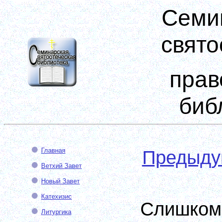
Семи
свято
прав
биб
Главная
Предыд
Ветхий Завет
Новый Завет
Катехизис
Слишко
Литургика