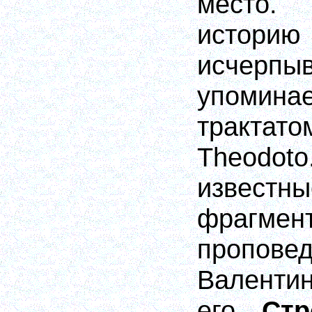
место.
историю
исчерпыв
упомин
трактат
Theodo
извест
фраг
пропов
Валенти
его
Стр