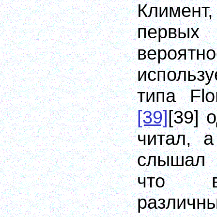
Климент,
первых
вероя
использ
типа Flo
[39]
[39]
о
читал, 
слышал 
что в
различн