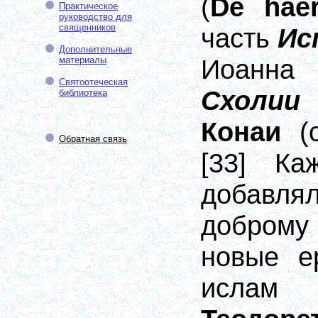
(
De haer
Практическое
руководство для
священников
часть
Ис
Дополнительные
Иоанна
материалы
Святоотеческая
Схолии
библиотека
Конаи
(
Обратная связь
[33]
Кажд
добавл
добром
новые е
ислам 