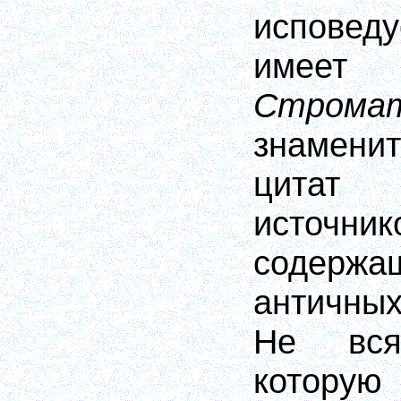
исповед
имеет
Строма
знамени
цитат
источн
содер
античны
Не вся
котор