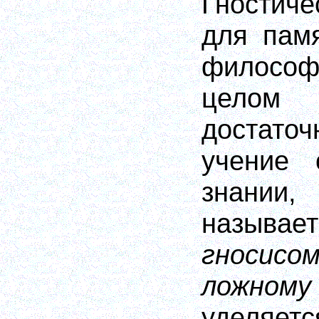
Гностич
для пам
философ
целом
достато
учение 
знании
назы
гносисо
ложно
уделяет