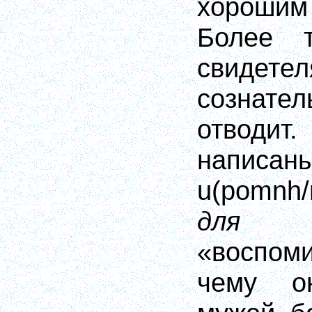
хороши
Более т
свидет
созна
отвод
напис
u(pomnh/
для п
«воспом
чему о