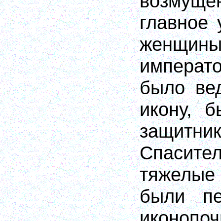
возмуще
главное 
женщин
императ
было ве
икону, б
защит
Спасит
тяжелые
были пе
иконопоч