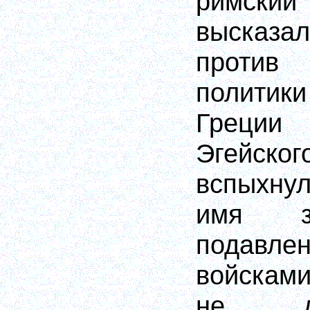
римский 
высказа
против 
политик
Греции 
Эгейс
вспыхну
имя з
подавле
войскам
не д