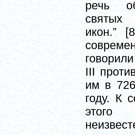
речь о
святых 
икон.” [
совреме
говорили
III прот
им в 726
году. К 
этог
неизвест