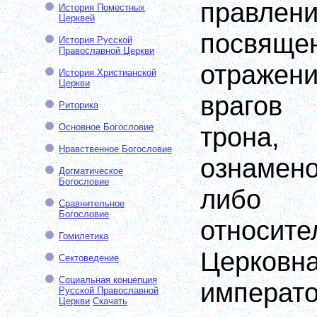
правл
История Поместных
Церквей
посвя
История Русской
Православной Церкви
отраже
История Христианской
Церкви
врагов
Риторика
Основное Богословие
трона
Нравственное Богословие
ознамен
Догматическое
Богословие
либ
Сравнительное
Богословие
относи
Гомилетика
Церковн
Сектоведение
Социальная концепция
императо
Русской Православной
Церкви
Скачать