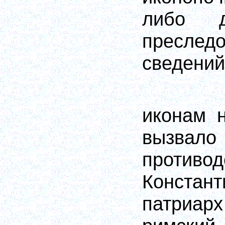
либо д
пресле
сведений
иконам 
вызвал
противод
Констант
патриа