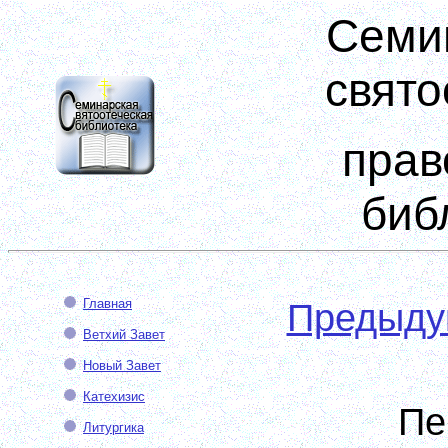
Семи
свято
прав
биб
Главная
Предыд
Ветхий Завет
Новый Завет
Катехизис
Пе
Литургика