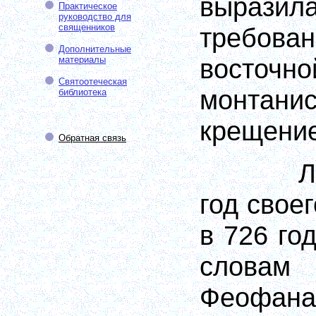
выраз
Практическое
руководство для
священников
требов
Дополнительные
восто
материалы
Святоотеческая
монтан
библиотека
крещение
Обратная связь
Л
год своег
в 726 го
слова
Феофана