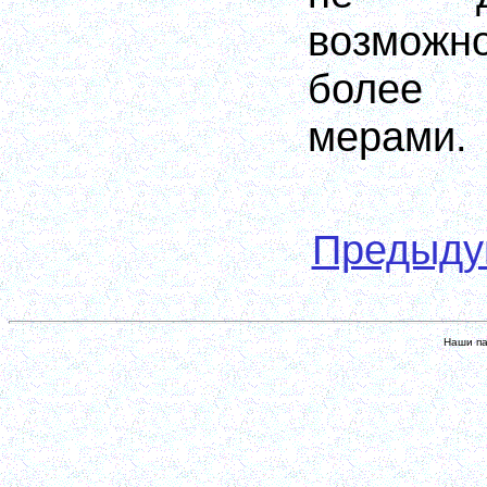
возможно
более 
мерами.
Предыд
Наши па