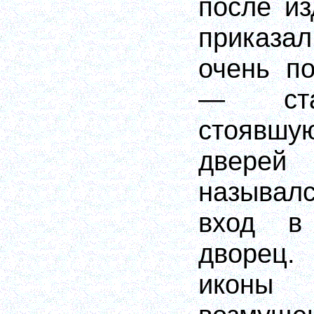
после из
приказ
очень п
— ста
стоявшу
дверей
называл
вход в 
дворец
икон