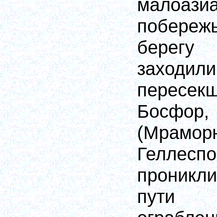
малоазиа
побережь
берегу
заходи
пересек
Босфор
(Мрамо
Геллеспо
проникли
пути 