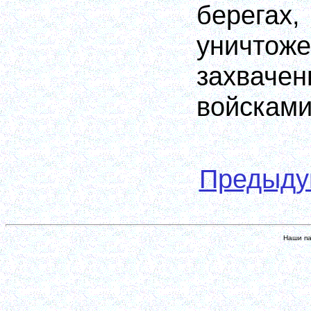
бере
уничт
захвач
войсками
Предыд
Наши па