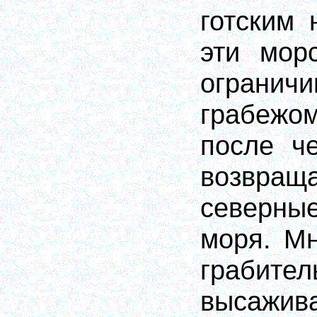
готским 
эти мор
ограни
грабежо
после че
возвр
северные
моря. Мн
грабит
высажи