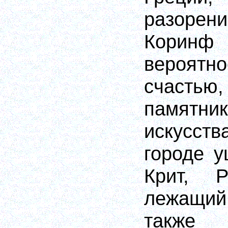
разор
Коринф
вероятн
счастью
памятн
искусст
городе у
Крит, 
лежащий
также 