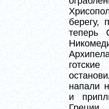
ограбле
Хрисопол
берегу, 
теперь С
Никоме
Архипе
готски
остано
напали 
и припл
Греции