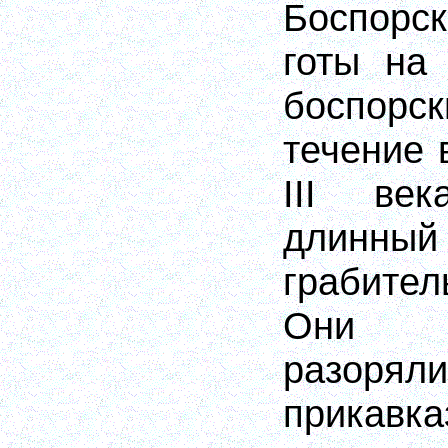
Боспорс
готы на
боспор
течение 
III век
дли
грабите
Они н
разор
прика