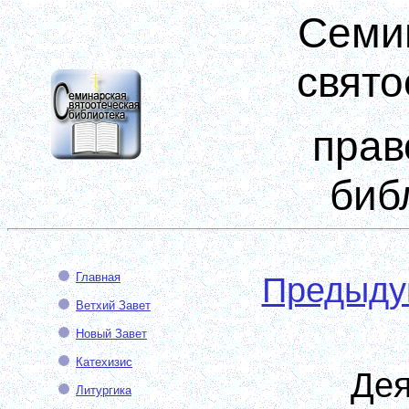
Семи
свято
прав
биб
Главная
Предыд
Ветхий Завет
Новый Завет
Катехизис
Дея
Литургика