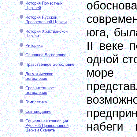
обоснова
История Поместных
Церквей
соврем
История Русской
Православной Церкви
юга, был
История Христианской
Церкви
II веке 
Риторика
Основное Богословие
одной ст
Нравственное Богословие
мо
Догматическое
Богословие
предста
Сравнительное
Богословие
возможн
Гомилетика
предпри
Сектоведение
Социальная концепция
набеги 
Русской Православной
Церкви
Скачать