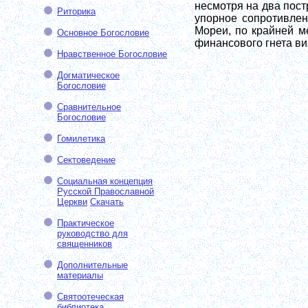
несмотря на два пост
Риторика
упорное сопротивлен
Мореи, по крайней м
Основное Богословие
финансового гнета ви
Нравственное Богословие
Догматическое
Богословие
Сравнительное
Богословие
Гомилетика
Сектоведение
Социальная концепция
Русской Православной
Церкви
Скачать
Практическое
руководство для
священников
Дополнительные
материалы
Святоотеческая
библиотека