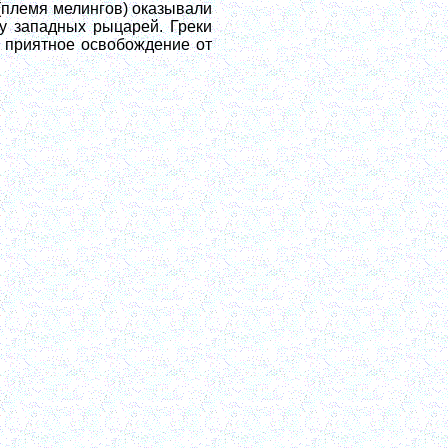
(племя мелингов) оказывали
у западных рыцарей. Греки
в приятное освобождение от