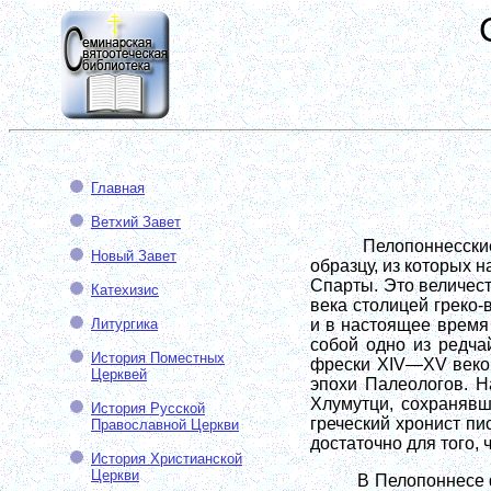
Главная
Ветхий Завет
Пелопоннесски
Новый Завет
образцу, из которых н
Спарты. Это величес
Катехизис
века столицей греко-
Литургика
и в настоящее время
собой одно из редча
История Поместных
фрески XIV—XV веков
Церквей
эпохи Палеологов. Н
Хлумутци, сохранявш
История Русской
греческий хронист п
Православной Церкви
достаточно для того, 
История Христианской
Церкви
В Пелопоннесе 