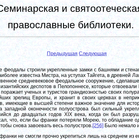
Семинарская и святоотеческа
православные библиотеки.
Предыдущая
Следующая
е феодалы строили укрепленные замки с башнями и стена
аиболее известна Мистра, на уступах Тайгета, в древней Ла
твенное средневековое феодальное сооружение, сделавшее
византийских деспотов в Пелопоннесе, которые отвоевали 
 поражает ученых и туристов грандиозностью своих полур
йших зрелищ Европы, и хранит в своих церквах в непри
, имеющие в высшей степени важное значение для истори
а западной оконечности полуострова был сильный укреп
ийся до двадцатых годов XIX века, когда он был разруш
исал, что, если бы франки потеряли Морею, то обладание
чтобы снова завоевать весь полуостров.
[256]
Было немало и
франки не смогли прочно укрепиться лишь на среднем из е