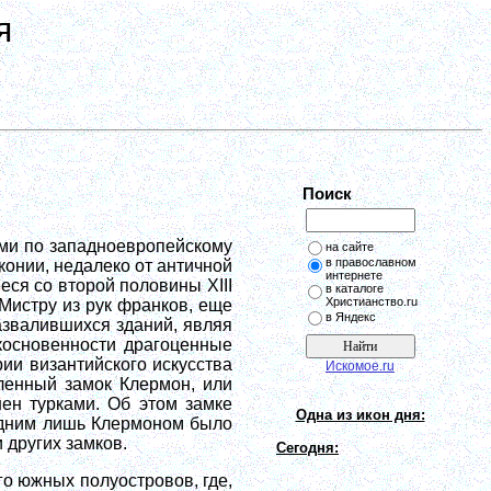
я
Поиск
ми по западноевропейскому
на сайте
в православном
конии, недалеко от античной
интернете
ся со второй половины XIII
в каталоге
Христианство.ru
Мистру из рук франков, еще
в Яндекс
азвалившихся зданий, являя
косновенности драгоценные
и византийского искусства
Искомое.ru
ленный замок Клермон, или
ен турками. Об этом замке
Одна из икон дня:
 одним лишь Клермоном было
 других замков.
Сегодня:
го южных полуостровов, где,