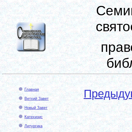
Семи
свято
прав
биб
Главная
Предыду
Ветхий Завет
Новый Завет
Катехизис
Литургика