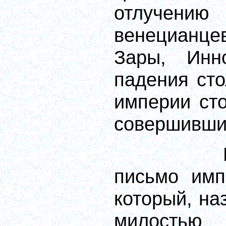
отлучен
венецианц
Зары, Инно
падения ст
империи ст
совершивши
письмо имп
который, на
милостью