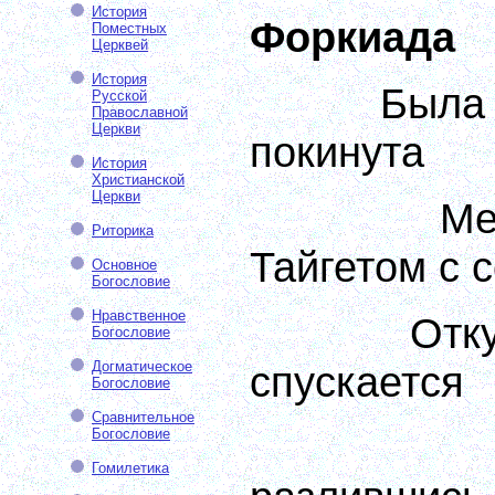
История
Форкиада
Поместных
Церквей
История
Была 
Русской
Православной
Церкви
покинута
История
Христианской
Церкви
Ме
Риторика
Тайгетом с 
Основное
Богословие
Нравственное
Отк
Богословие
Догматическое
спускается
Богословие
Сравнительное
Богословие
Гомилетика