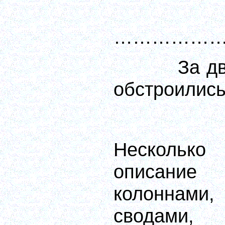
……………
За д
обстроились.
Нескольк
описание
колоннам
сводами