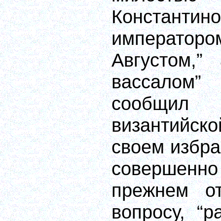
Константин
императ
Августом,”
вассалом” 
сообщил 
византийс
своем избран
совершенн
прежнем о
вопросу, “р