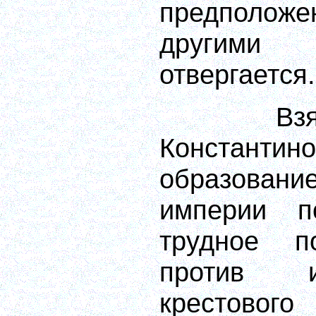
предпол
другими
отвергается.
Вз
Конста
образова
империи п
трудное п
против и
крестового