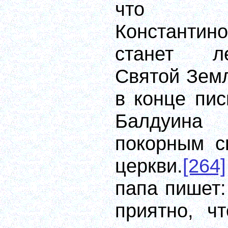
что с
Константин
станет л
Святой Земл
в конце пи
Балдуина
покорным с
церкви.
[264]
папа пишет:
приятно, ч