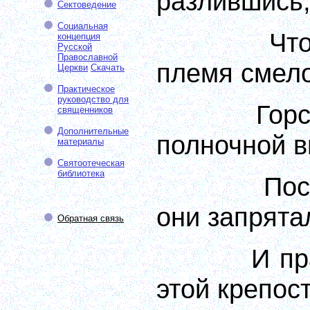
разлившись,
Сектоведение
Социальная
Чт
концепция
Русской
Православной
племя смело
Церкви
Скачать
Практическое
руководство для
Горс
священников
Дополнительные
полночной 
материалы
Святоотеческая
библиотека
Пос
они запрята
Обратная связь
И пр
этой крепос