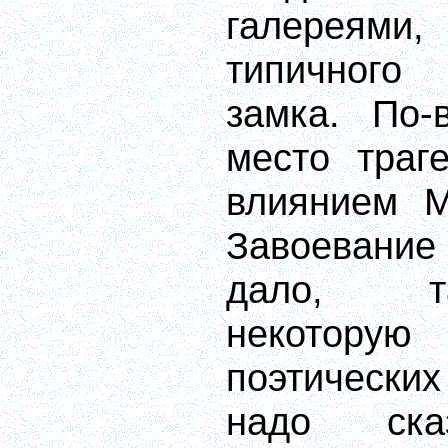
галереями
типичного
замка. По-
место траг
влиянием М
Завоевани
дало, т
некотор
поэтических
надо ска