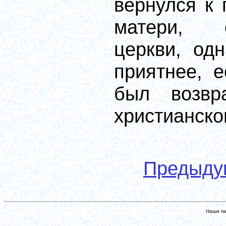
вернулся к
матери, 
церкви, од
приятнее, 
был возвр
христианско
Предыду
Наши па