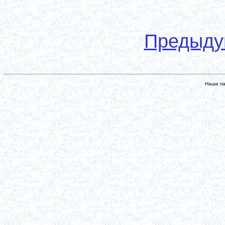
Предыд
Наши па