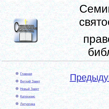
Семи
свято
прав
биб
Главная
Предыд
Ветхий Завет
Новый Завет
Катехизис
Литургика