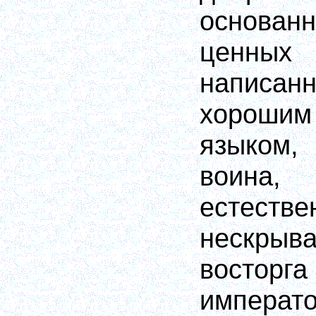
основан
ценных
напис
хороши
языком, 
воина,
естес
нескрыв
вос
императо