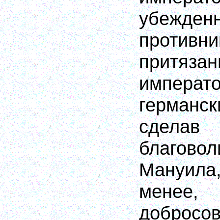
убежден
против
прит
императ
германс
сделав
благово
Мануила,
менее
добросов