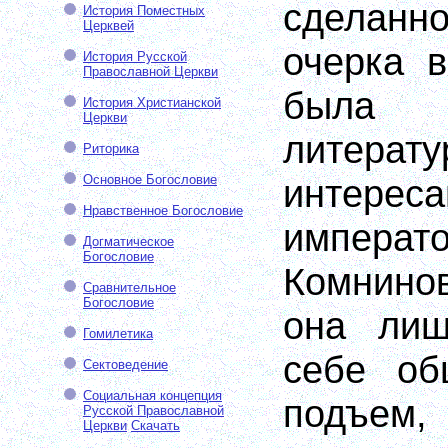
сделан
История Поместных
Церквей
очерка в
История Русской
Православной Церкви
была 
История Христианской
Церкви
литерат
Риторика
Основное Богословие
интерес
Нравственное Богословие
импера
Догматическое
Богословие
Комнино
Сравнительное
Богословие
она лиш
Гомилетика
себе об
Сектоведение
Социальная концепция
подъе
Русской Православной
Церкви
Скачать