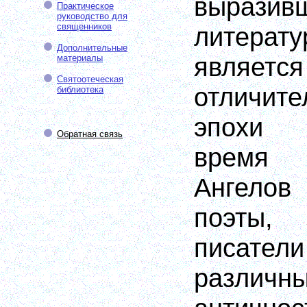
выразивш
Практическое
руководство для
священников
литера
Дополнительные
являет
материалы
Святоотеческая
отличите
библиотека
эпохи 
Обратная связь
время
Ангело
поэты,
писател
различ