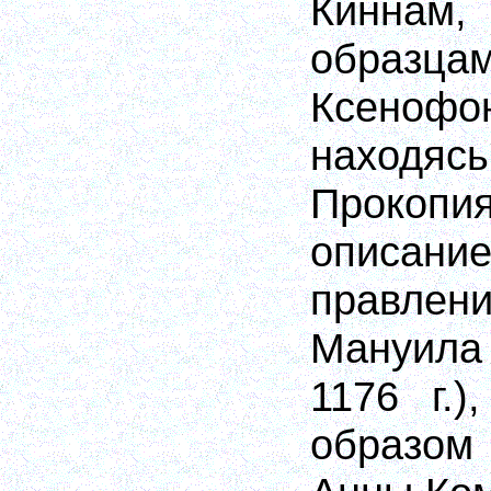
Киннам,
образца
Ксеноф
находяс
Прокопи
описа
правле
Мануил
1176 г.)
образом