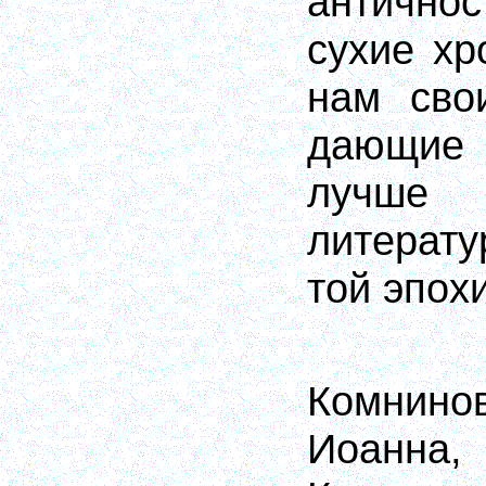
антично
сухие хр
нам сво
дающие
лучше 
литерат
той эпохи
Комнин
Иоанна,