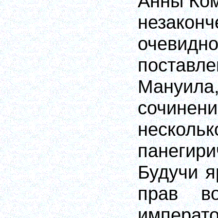
Анны Ком
незаконч
очевид
поставле
Мануил
сочинени
нескольк
панегири
Будучи 
прав во
импер