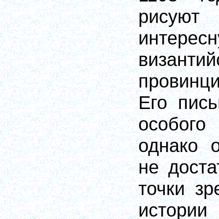
рисуют 
интере
византий
провинц
Его пис
особог
однако 
не доста
точки зр
истории