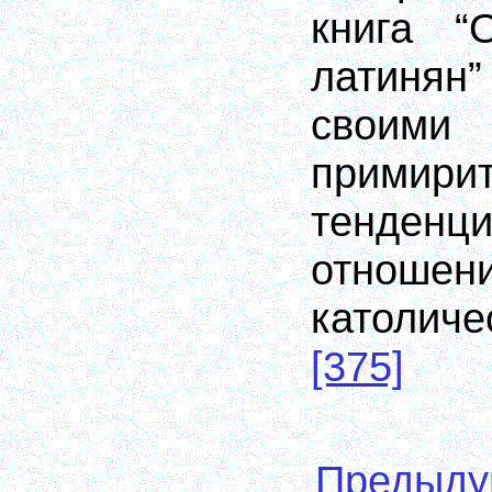
книга “
латинян
своими
примири
тенде
отн
католич
[375]
Предыд