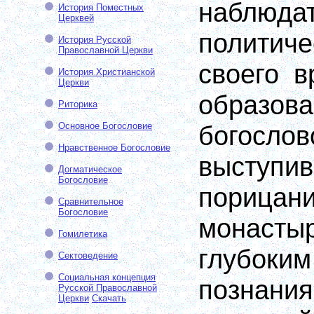
наблюда
История Поместных
Церквей
полити
История Русской
Православной Церкви
своего в
История Христианской
Церкви
образов
Риторика
Основное Богословие
богосл
Нравственное Богословие
выст
Догматическое
Богословие
порицан
Сравнительное
Богословие
монасты
Гомилетика
глубо
Сектоведение
Социальная концепция
познан
Русской Православной
Церкви
Скачать