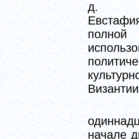
д. Пр
Евстаф
пол
испол
полит
культу
Византии
одиннад
начале д