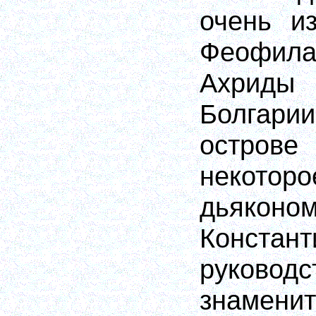
очень из
Феофила
Ахриды
Болгарии
остро
некотор
дьяконо
Констан
руководс
знамен