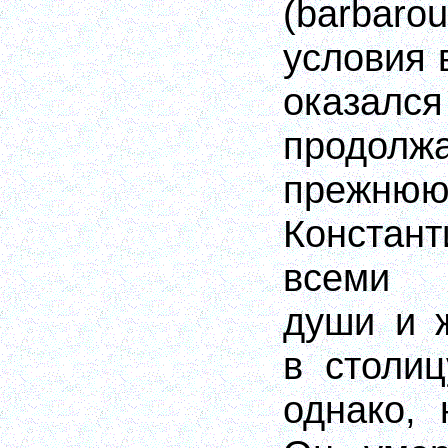
(barbar
условия 
оказался
продо
прежн
Констан
всеми 
души и 
в столиц
однако, 