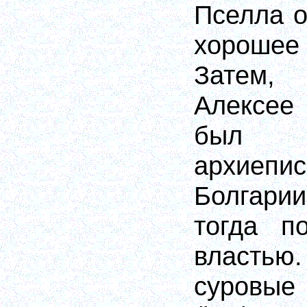
Пселла о
хорошее
Затем,
Алексее
был 
архиепи
Болгари
тогда п
властью
суровы