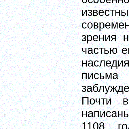
извест
соврем
зрения 
частью е
наследи
письма
заблужд
Почти в
написан
1108 го