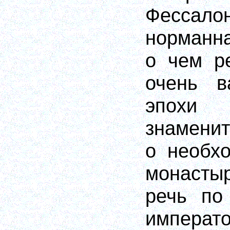
Фессало
норманна
о чем р
очень в
эпохи
знамени
о необх
монаст
речь по
императо