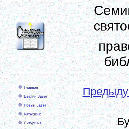
Семи
свято
прав
биб
Главная
Предыд
Ветхий Завет
Новый Завет
Катехизис
Б
Литургика