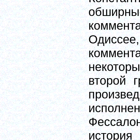
обширн
коммент
Одиссее
коммента
некотор
второй г
произвед
исполне
Фессало
истори