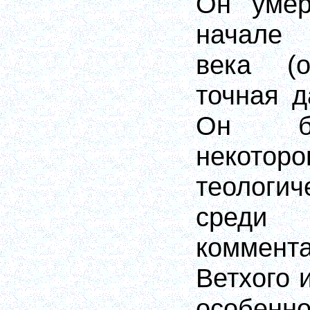
Он умер
начале
века (о
точная д
Он бы
некотор
теологич
среди 
коммент
Ветхого 
особе