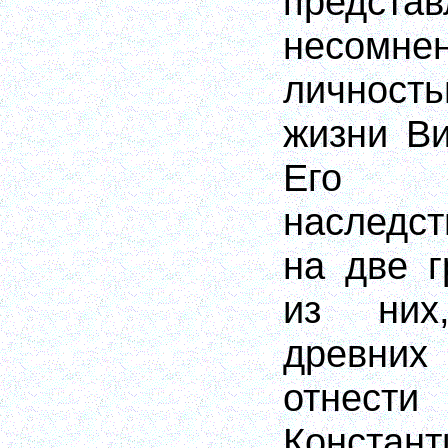
предст
несомн
личност
жизни Ви
Его л
наследс
на две г
из них
древних
отнести
Констант