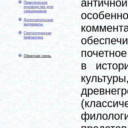
антично
Практическое
руководство для
священников
особенн
Дополнительные
коммент
материалы
Святоотеческая
обеспе
библиотека
почетное
Обратная связь
в истор
культуры
древнегр
(классич
филоло