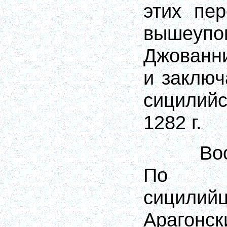
этих пе
вышеупо
Джованни
и заключ
сицилий
1282 г.
Во
По пр
сицил
Арагонск