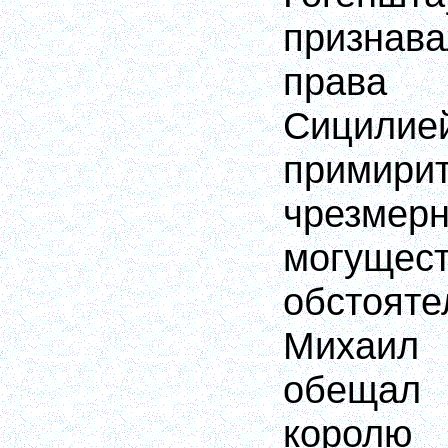
призна
права 
Сицили
прим
чрезмер
могущес
обстоя
Михаил 
обещал
корол