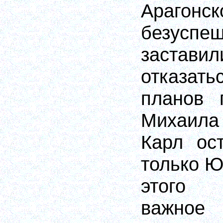
Арагонс
безус
заста
отказат
планов 
Михаила 
Карл ос
только Ю
этого 
важное