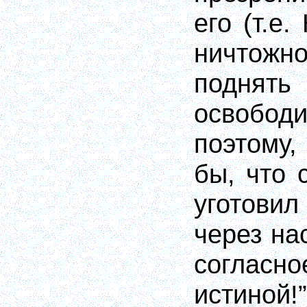
его (т.е.
ничтож
подня
освободи
поэтому
бы, что 
уготовил
через на
сог
истиной!”