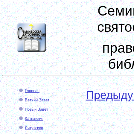
Семи
свято
прав
биб
Главная
Предыд
Ветхий Завет
Новый Завет
Катехизис
Литургика