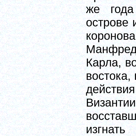
же года
острове 
короно
Манфре
Карла, в
востока,
дейст
Визант
восстав
изгнать