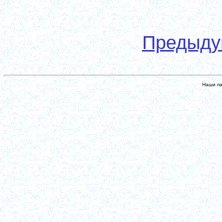
Предыд
Наши па