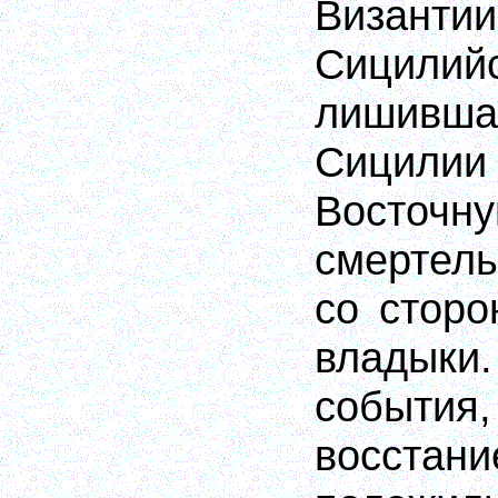
Визан
Сицилий
лишив
Сицили
Восточн
смертел
со сторо
владыки
события
восста