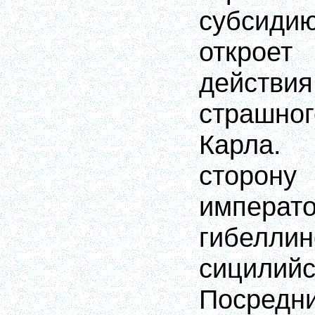
субсидию
откро
дейст
страшно
Карла.
сторон
императ
гибелл
сицили
Посред