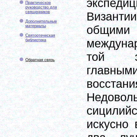
экспедиц
Практическое
руководство для
священников
Визант
Дополнительные
общими
материалы
Святоотеческая
междун
библиотека
той э
Обратная связь
главны
восста
Недовол
сицилий
искусно 