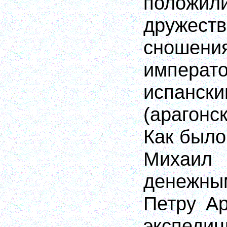
полож
дружест
сношени
импе
испанск
(арагонс
Как было
Михаил
денежны
Петру Ар
экспед