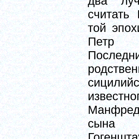
два лу
считать 
той эпох
Петр 
Послед
родстве
сицилийс
извес
Манфре
сына 
Гогеншта