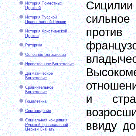
Сицили
История Поместных
Церквей
сильно
История Русской
Православной Церкви
проти
История Христианской
Церкви
французс
Риторика
Основное Богословие
владычес
Нравственное Богословие
Высоком
Догматическое
Богословие
отношен
Сравнительное
Богословие
и стра
Гомилетика
возрос
Сектоведение
Социальная концепция
ввиду до
Русской Православной
Церкви
Скачать