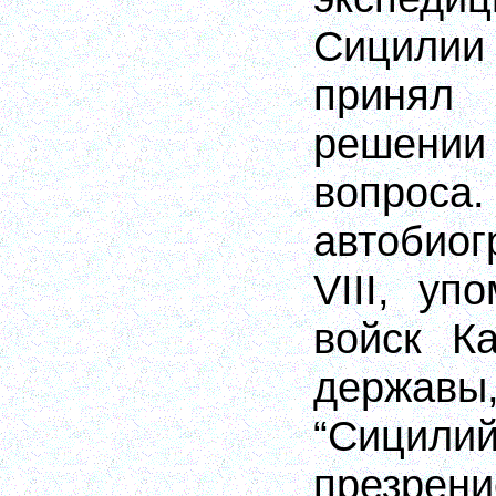
Сицилии
приня
решении
вопро
автобио
VIII, уп
войск К
держав
“Сицилий
презрен