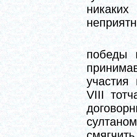
никаки
неприятн
победы 
принима
участия
VIII тот
договор
султан
смягчить