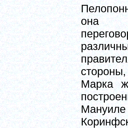
Пелопон
она в
пере
различн
правите
стороны,
Марка ж
постр
Мануиле
Коринфс