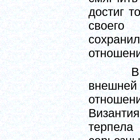
достиг т
своег
сохрани
отношени
В
внешне
отнош
Византия
терпела