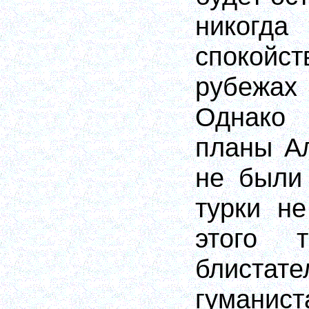
никог
спокойс
рубежах
Однако
планы А
не были
турки н
этого т
блистате
гуманис