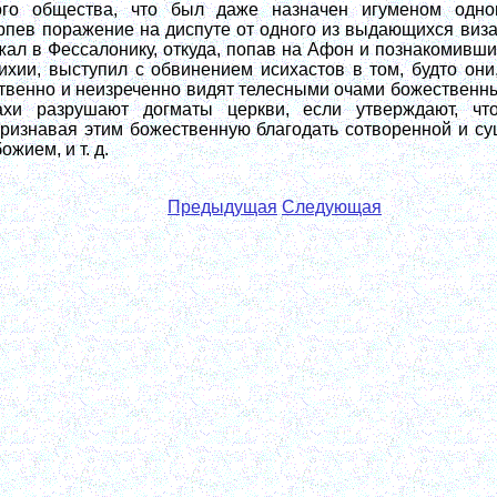
ого общества, что был даже назначен игуменом одног
рпев поражение на диспуте от одного из выдающихся виз
ал в Фессалонику, откуда, попав на Афон и познакомивши
ихии, выступил с обвинением исихастов в том, будто он
твенно и неизреченно видят телесными очами божественный
ахи разрушают догматы церкви, если утверждают, чт
признавая этим божественную благодать сотворенной и с
ожием, и т. д.
Предыдущая
Следующая