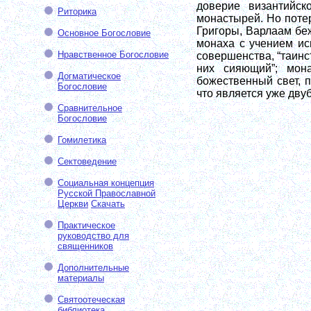
доверие византийск
Риторика
монастырей. Но поте
Григоры, Варлаам беж
Основное Богословие
монаха с учением ис
Нравственное Богословие
совершенства, “таинс
них сияющий”; мон
Догматическое
божественный свет, 
Богословие
что является уже двуб
Сравнительное
Богословие
Гомилетика
Сектоведение
Социальная концепция
Русской Православной
Церкви
Скачать
Практическое
руководство для
священников
Дополнительные
материалы
Святоотеческая
библиотека