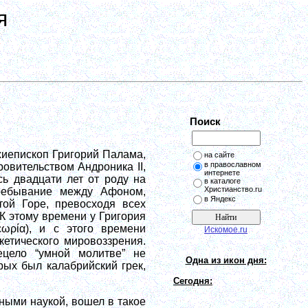
я
Поиск
хиепископ Григорий Палама,
на сайте
в православном
овительством Андроника II,
интернете
ь двадцати лет от роду на
в каталоге
Христианство.ru
ребывание между Афоном,
в Яндекс
ой Горе, превосходя всех
К этому времени у Григория
ωρία), и с этого времени
Искомое.ru
кетического мировоззрения.
цело “умной молитве” не
Одна из икон дня:
рых был калабрийский грек,
Сегодня:
ными наукой, вошел в такое