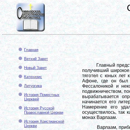
Главная
Ветхий Завет
Главный предс
Новый Завет
получивший широкое,
тяготел с юных лет 
Катехизис
Афоне, где он был
Литургика
Фессалоникой и нек
подвижничеством, пос
История Поместных
вырабатывается опр
Церквей
начинается его лите
Намерение его уда
История Русской
осуществилось, так 
Православной Церкви
монах Варлаам.
История Христианской
Церкви
Варлаам, приб