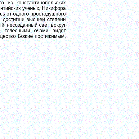
о из константинопольских
антийских ученых, Никифора
сь от одного простодушного
и, достигши высшей степени
, несозданный свет, вокруг
о телесными очами видят
ущество Божие постижимым,