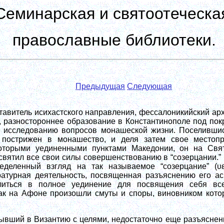
Семинарская и святоотеческа
православные библиотеки.
Предыдущая
Следующая
тавитель исихастского направления, фессалоникийский ар
 разностороннее образование в Константинополе под покр
к исследованию вопросов монашеской жизни. Поселившис
 пострижен в монашество, и деля затем свое местоп
оторыми уединенными пунктами Македонии, он на Свят
вятил все свои силы совершенствованию в “созерцании.” 
еделенный взгляд на так называемое “созерцание” (υε
ратурная деятельность, посвященная разъяснению его ас
литься в полное уединение для посвящения себя все
как на Афоне произошли смуты и споры, виновником кото
ывший в Византию с целями, недостаточно еще разъяснен