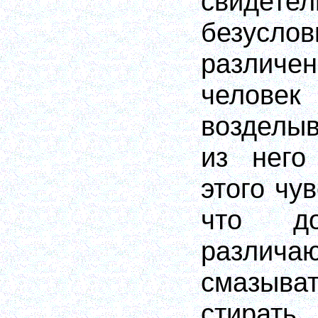
свиде
безуслов
различе
челов
возделыв
из него
этого чу
что д
различа
смазыв
стират