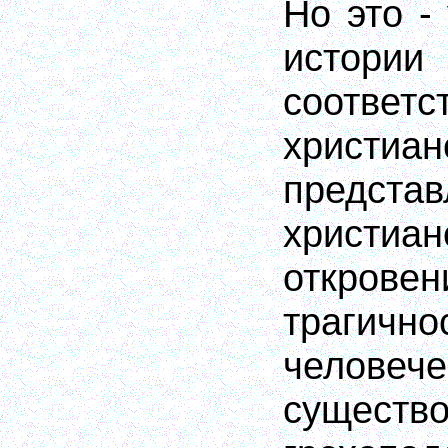
Но это -
истори
соответс
христиан
предст
христиан
откр
трагично
человече
сущест