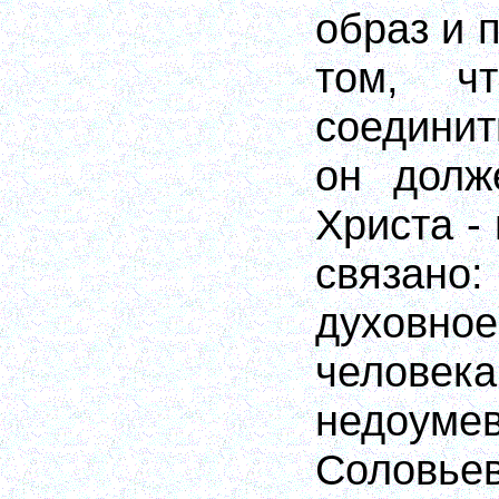
образ и 
том, ч
соединит
он долж
Христа - 
связано
духовно
челов
недоуме
Соловьев