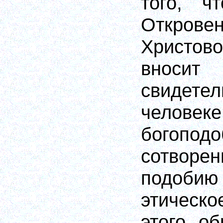
того, ч
Откровен
Христово
внос
свиде
человек
богопод
сотворен
подоб
этичес
этого о