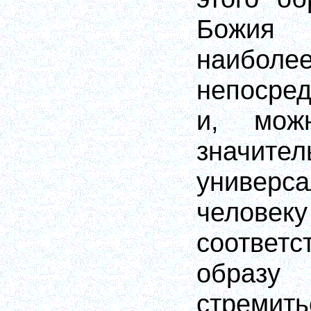
Божия
наибол
непосре
и, мож
значите
универ
человеку
соответ
образу
стремить