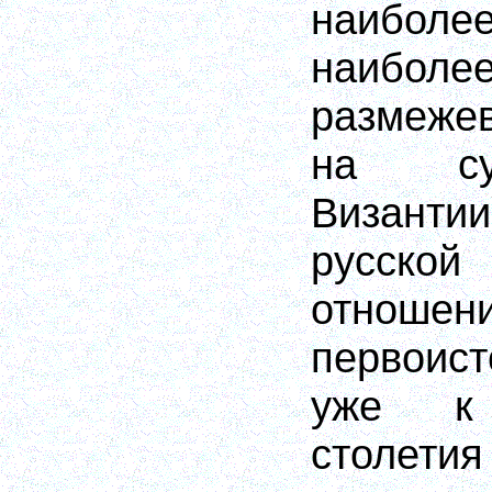
наиболе
наибол
размеже
на су
Визант
русско
отноше
первоис
уже к
столети