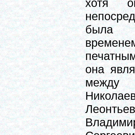
хотя 
непосре
была 
времене
печатным
она явля
между 
Николае
Леон
Владими