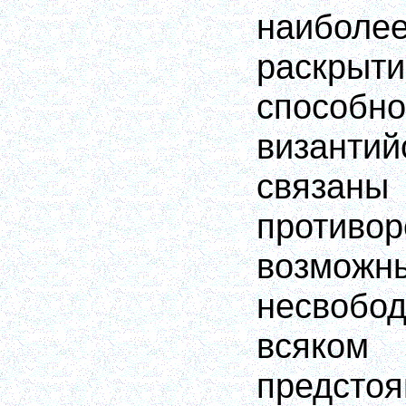
наибо
раскры
способно
византий
связаны
против
возмож
несвобо
всяко
предсто