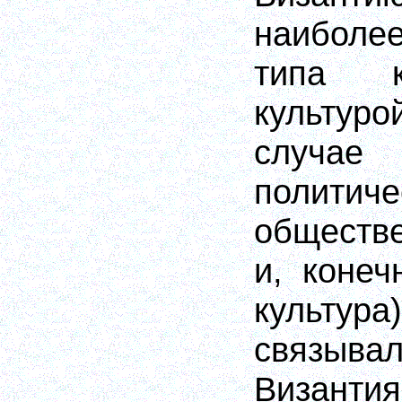
наиболе
типа к
культу
случае
политиче
обществ
и, конеч
культу
связыв
Византи