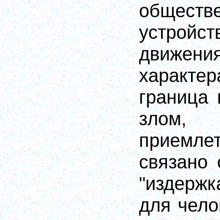
обществ
устройст
движен
характе
граница
злом,
приемл
связано 
"издержк
для чело