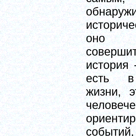
обнару
историч
оно 
совершит
история 
есть в
жизни, э
человече
ориенти
событий,