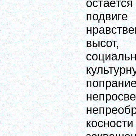
остается
подвиг
нравстве
высот
социальн
культур
попр
непросве
непреобр
косности