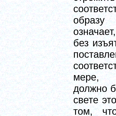
соответ
образ
означает
без изъя
поста
соответс
мере, 
должно б
свете эт
том, чт