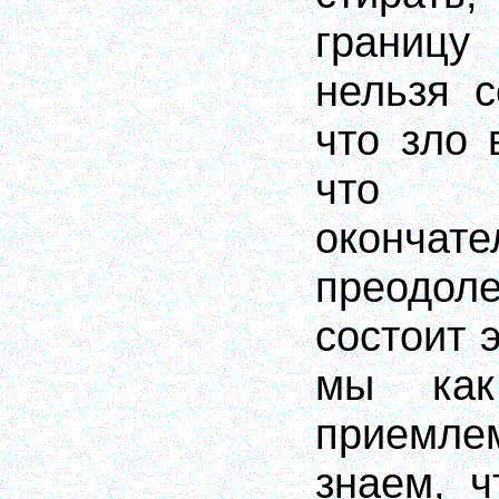
границ
нельзя с
что зло 
что н
окончате
преодо
состоит 
мы как
приемле
знаем, ч