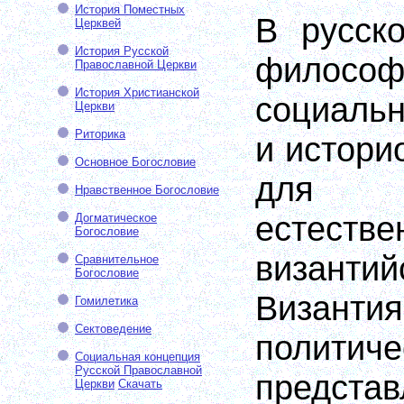
История Поместных
В русск
Церквей
История Русской
философ
Православной Церкви
История Христианской
социаль
Церкви
Риторика
и истори
Основное Богословие
для 
Нравственное Богословие
естестве
Догматическое
Богословие
византи
Сравнительное
Богословие
Византия
Гомилетика
Сектоведение
политиче
Социальная концепция
Русской Православной
предст
Церкви
Скачать