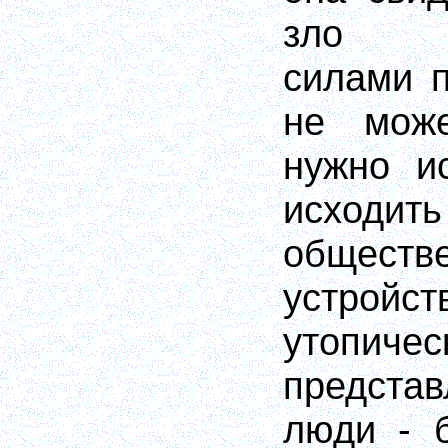
зло че
силами 
не може
нужно и
исходи
обществ
устройст
утопичес
предста
люди - б