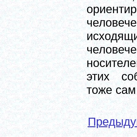
ориент
челов
исхо
человече
носител
этих со
тоже сам
Предыд