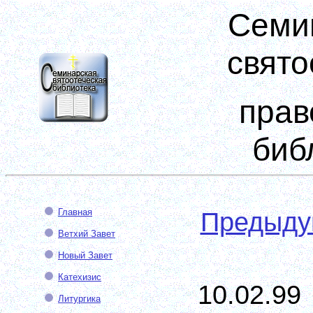
Семи
свято
прав
биб
Главная
Предыд
Ветхий Завет
Новый Завет
Катехизис
10.02.99
Литургика