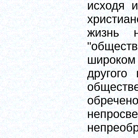
исходя и
христиан
жизнь 
"обще
широком
другого 
обществ
обр
непросве
непреоб