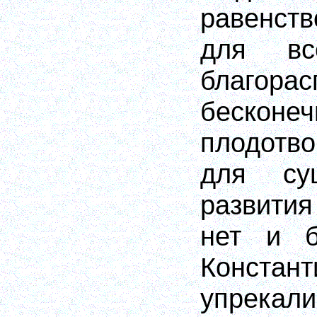
равенст
для вс
благорас
бесконеч
плодотв
для су
развития
нет и б
Констан
упрекали