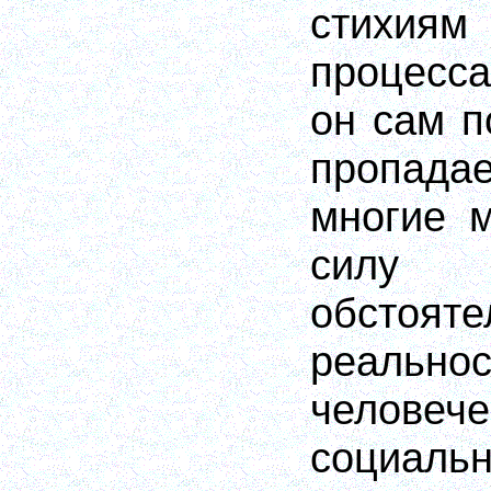
стихи
процесса
он сам п
пропадае
многие м
силу
обстояте
реальн
челов
социальн