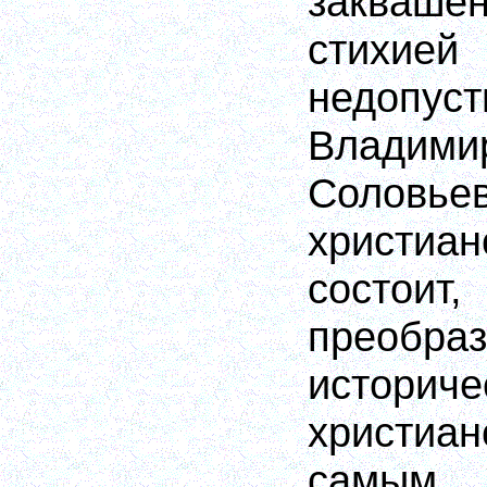
закваше
стихие
недопус
Владим
Соловье
христиа
состо
преобра
историч
христи
самым,