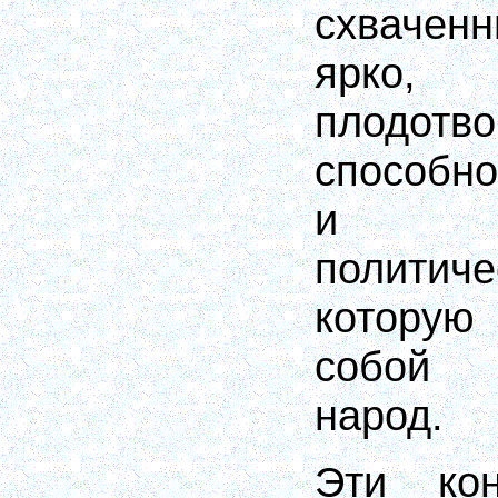
схвачен
ярко
плодотв
способно
и нац
политич
которую
собой 
народ.
Эти ко