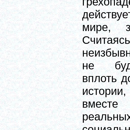
грехоп
действу
мире, з
Счита
неизбыв
не буд
вплоть д
истории
вместе
реальны
социальн