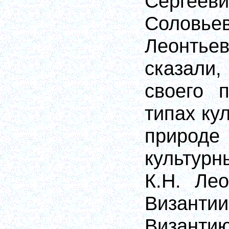
Сергеев
Соло
Леонт
сказали,
своего 
типах ку
приро
культур
К.Н. Ле
Византи
Визант