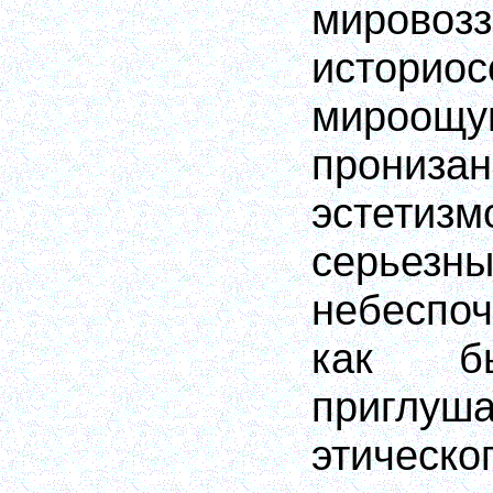
мирово
истори
мироощу
прони
эстетиз
сер
небеспо
как бы
пригл
этическо