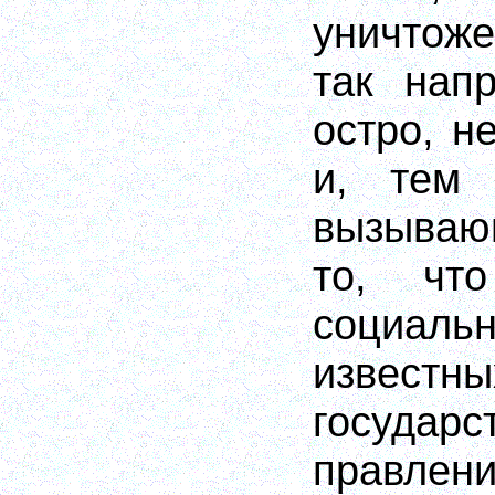
уничтоже
так нап
остро, н
и, тем 
вызываю
то, чт
социаль
извест
государс
правлени