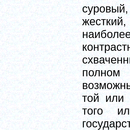
суровы
жестк
наибо
конт
схвачен
полном 
возможн
той или
того и
госуда