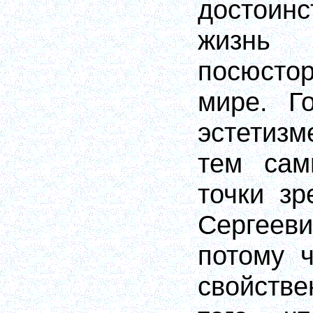
достои
жизн
посюсто
мире. Г
эстетиз
тем сам
точки з
Сергеев
потому 
свойстве