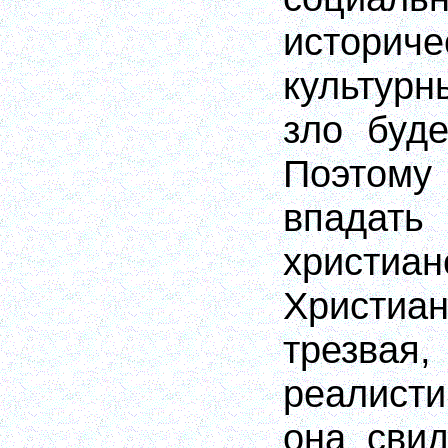
истор
культур
зло буде
Поэто
впадать 
христиан
Христиан
трезв
реалисти
она свид