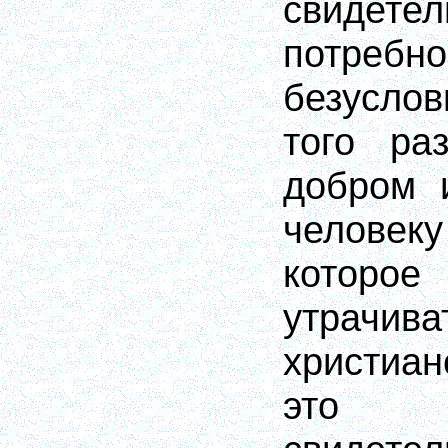
свидетел
потр
безусло
того ра
добром 
челове
которое
утра
христиа
это н