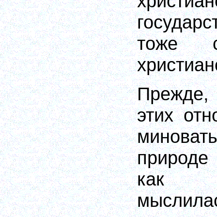
христиа
государ
тоже с
христиан
Прежде, 
этих отн
минова
природе
как э
мыслила