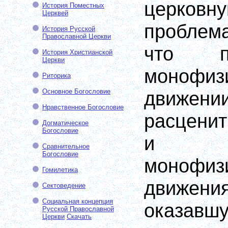
церковн
История Поместных
Церквей
проблем
История Русской
Православной Церкви
что п
История Христианской
Церкви
монофиз
Риторика
Основное Богословие
движе
Нравственное Богословие
расценит
Догматическое
Богословие
и т
Сравнительное
Богословие
монофизи
Гомилетика
движ
Сектоведение
Социальная концепция
оказавш
Русской Православной
Церкви
Скачать