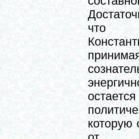
состав
Достаточ
что 
Конста
принима
сознател
энергич
остает
политич
которую 
от