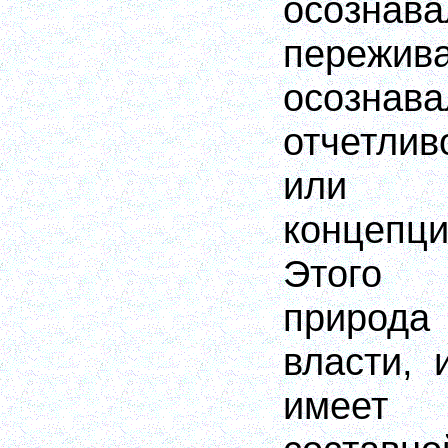
осозн
пережив
осознава
отчетлив
или п
концепц
Этого 
природа
власти, 
имее