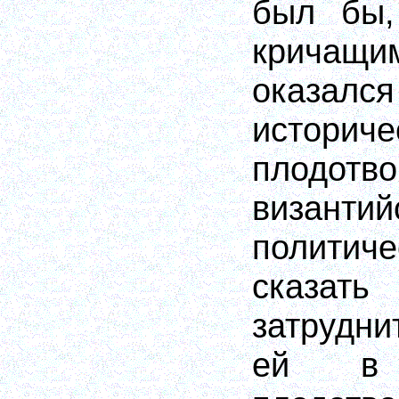
был бы,
кричащ
оказался
историче
плодот
византий
политиче
сказат
затрудни
ей в и