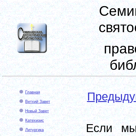
Семи
свято
прав
биб
Главная
Предыд
Ветхий Завет
Новый Завет
Катехизис
Если мы
Литургика