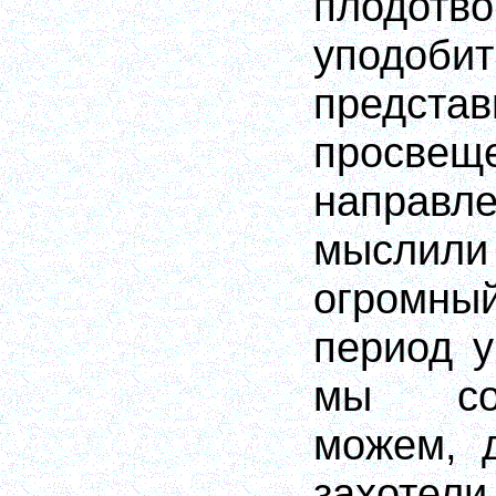
плодотв
уподо
предста
просвеще
направл
мыслили
огромны
период у
мы сог
можем, 
захотели