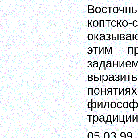
Восточны
коптско-
оказыва
этим пр
задание
выразит
понятия
философ
традиции
05.03.99