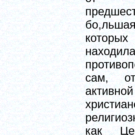
предшест
бо,льш
которых
находил
противоп
сам, о
активно
христ
религио
как Це