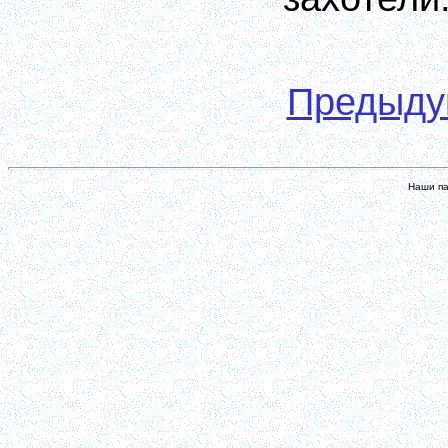
Предыд
Наши па