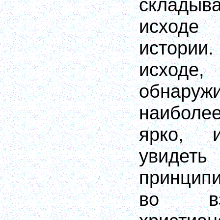
складыв
исходе
истори
исходе
обнару
наиболее
ярко,
увиде
принцип
во вза