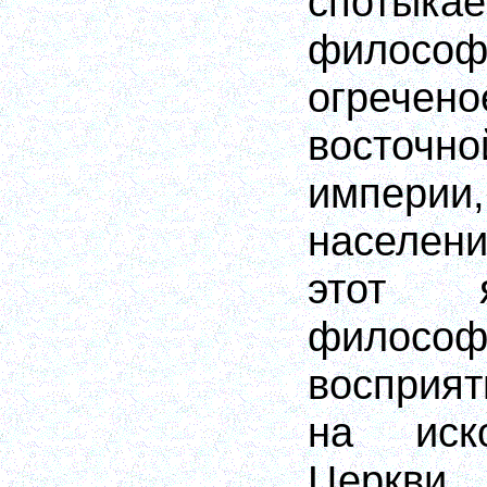
спот
филосо
огрече
восто
империи
населен
этот я
филосо
восприя
на иск
Церкв