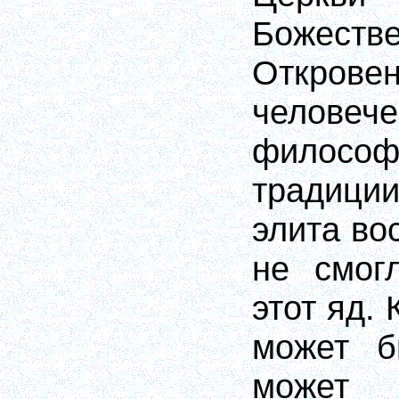
Божеств
Откров
человеч
философ
традици
элита во
не смог
этот яд. 
может б
может