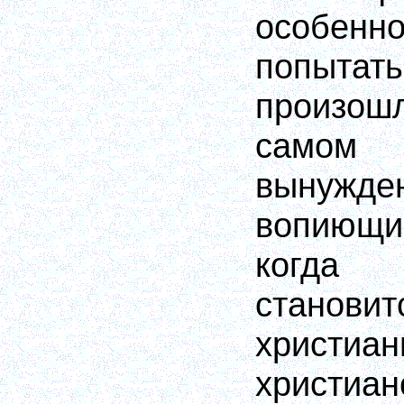
особе
попыта
произош
само
вынужде
вопиющи
когда
становит
христиа
христиан