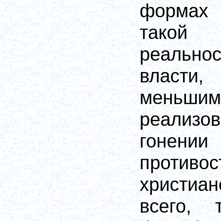
формах 
такой 
реальн
власти,
меньш
реализ
гонении
противос
христиан
всего, 