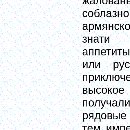
жалован
собл
армянск
знати 
аппетит
или рус
приключ
высоко
получ
рядовые 
тем имп