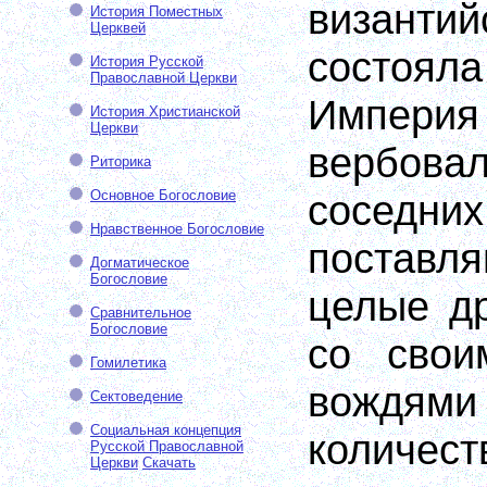
визант
История Поместных
Церквей
состоял
История Русской
Православной Церкви
Импер
История Христианской
Церкви
вербова
Риторика
Основное Богословие
соседн
Нравственное Богословие
постав
Догматическое
Богословие
целые д
Сравнительное
Богословие
со свои
Гомилетика
вождям
Сектоведение
Социальная концепция
количе
Русской Православной
Церкви
Скачать