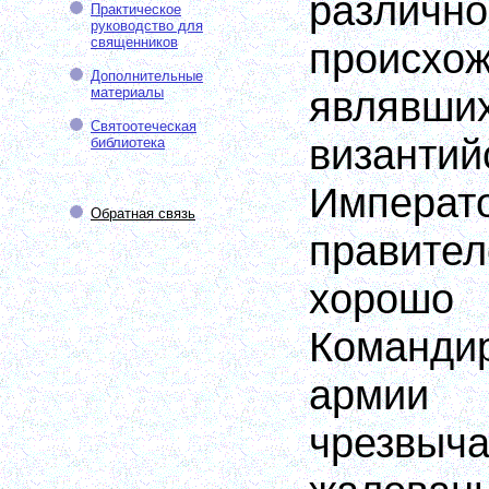
различно
Практическое
руководство для
священников
происхож
Дополнительные
являвши
материалы
Святоотеческая
визант
библиотека
Импе
Обратная связь
правит
хорош
Команд
армии
чрезвы