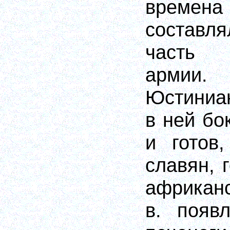
време
составля
часть 
армии
Юстиниа
в ней бо
и готов
славян, 
африкан
в. появ