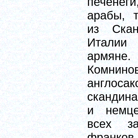
печене
арабы, 
из Ска
Италии
армян
Комнино
англ
скандина
и немце
вс
ex
з
франко