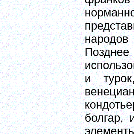
норманн
предст
народ
Поздне
использо
и турок
венециан
кондоть
болгар, 
элемен