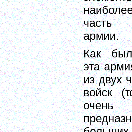
наиболе
часть 
армии.
Как был
эта арми
из двух 
войск
(
очень
предназ
больши