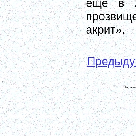
еще в
прозв
акрит».
Предыд
Наши па