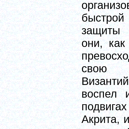
орган
быстро
защиты 
они, как
превосх
свою
Визант
воспел 
подвиг
Акрита, 