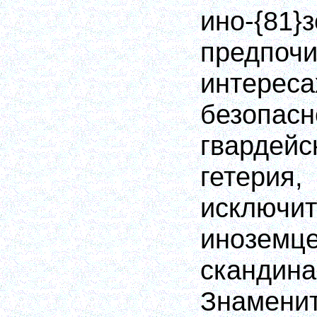
ино-{81}
предп
интер
безопас
гварде
гетерия
исклю
инозем
скандин
Знамени