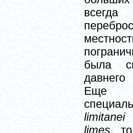
всегд
переброс
мест
пограни
была с
давнего
Еще Р
специа
limitanei
limes
,
то