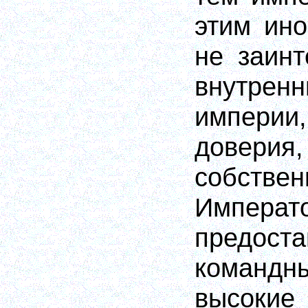
этим ин
не заин
внутр
импер
доверия
собстве
Импера
предост
коман
высокие