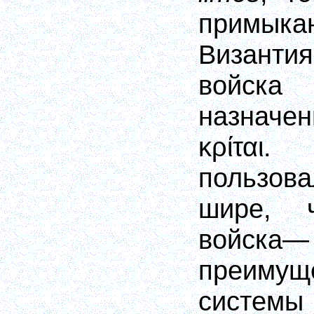
примыка
Византи
войска
назначен
κρίται
. 
пользов
шире, 
войска—
преимущ
систе