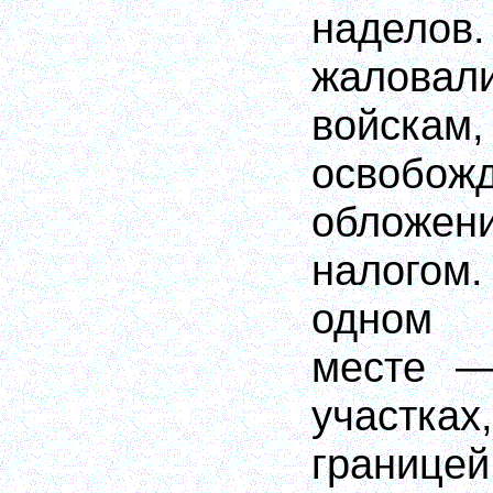
наделов.
жалов
войскам,
освоб
обложе
налогом
одном 
месте —
участках
границей