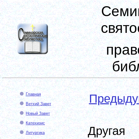
Семи
свято
прав
биб
Главная
Предыд
Ветхий Завет
Новый Завет
Катехизис
Друг
Литургика