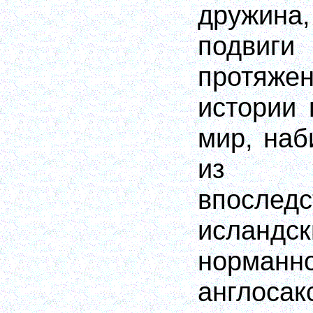
дружина
подви
протяжен
истории 
мир, наб
из р
впосл
исландск
норма
англос