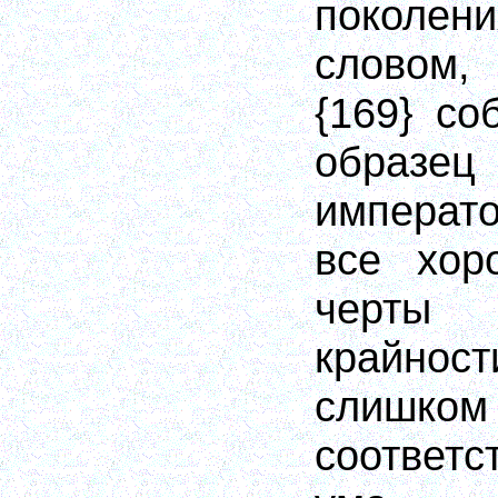
поколе
словом,
{1
69
}
со
образец
императ
все хор
черты 
крайнос
слишк
соответ