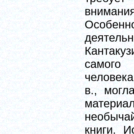
внимани
Осо
деятел
Кантакуз
самого 
человек
в., могл
матер
необыча
книги. И