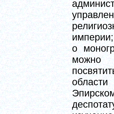
админист
упра
религи
империи;
о моног
можн
посвяти
облас
Эпирско
деспот