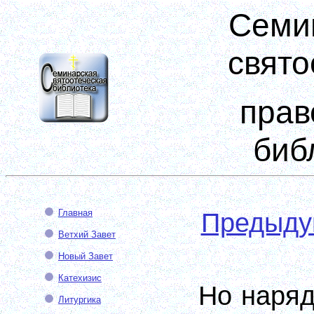
Семи
свято
прав
биб
Главная
Предыд
Ветхий Завет
Новый Завет
Катехизис
Но наряд
Литургика