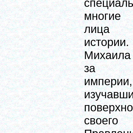
специал
многие
лица в
истори
Михаил
за вос
импери
изучавш
поверхн
своег