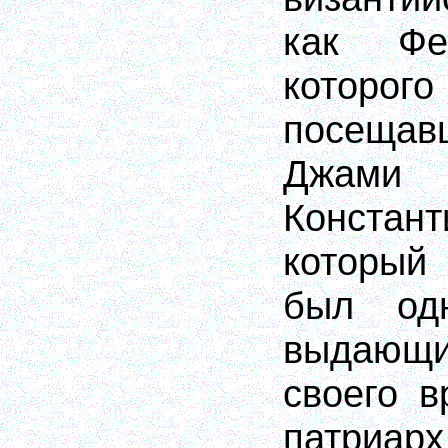
как Фе
которо
посеща
Дж
Конста
который
был од
выдаю
своего в
патри