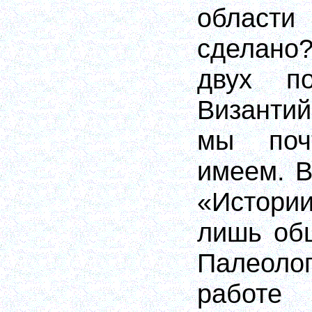
облас
сделан
двух по
Византи
мы поч
имеем. В
«Истори
лишь об
Палеоло
работ