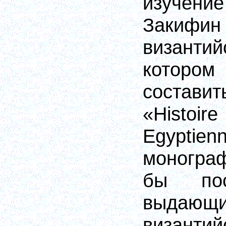
изучени
Заки
византий
которо
составит
«Histoi
Egyptien
моногра
бы пос
выдающи
византи