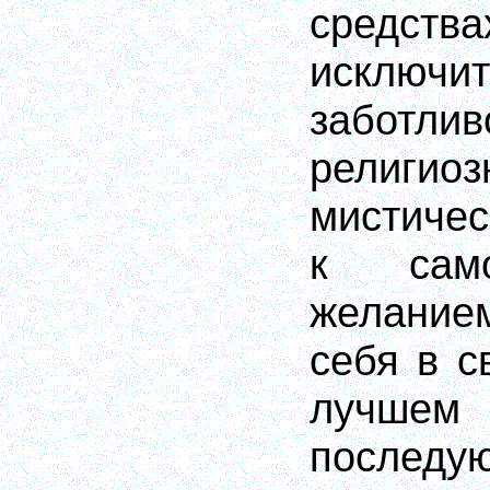
сре
исключи
забот
религи
мистиче
к само
желани
себя в с
лучшем
последу