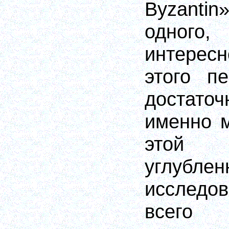
Byzantin
одного,
интерес
этого п
достаточ
именно м
этой
углублен
исследо
всего 