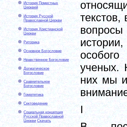
относящ
История Поместных
Церквей
текстов,
История Русской
Православной Церкви
вопросы
История Христианской
Церкви
истории
Риторика
Основное Богословие
особо
Нравственное Богословие
ученых. 
Догматическое
Богословие
них мы и
Сравнительное
Богословие
внимание
Гомилетика
Сектоведение
I
Социальная концепция
Русской Православной
Церкви
Скачать
В пос