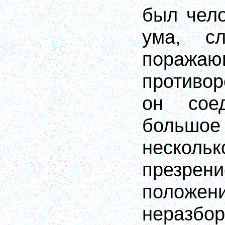
был чел
ума, сл
поражаю
противор
он сое
большое
несколь
презрен
положе
неразб