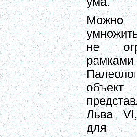
ума.
Можн
умножит
не огр
рамк
Палеоло
объект
предста
Льва
VI
для