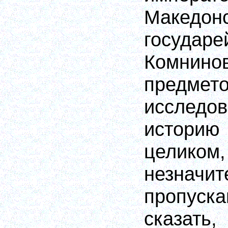
Македонс
госуда
Комнино
предмет
исследо
историю
целик
незначи
пропуск
сказат