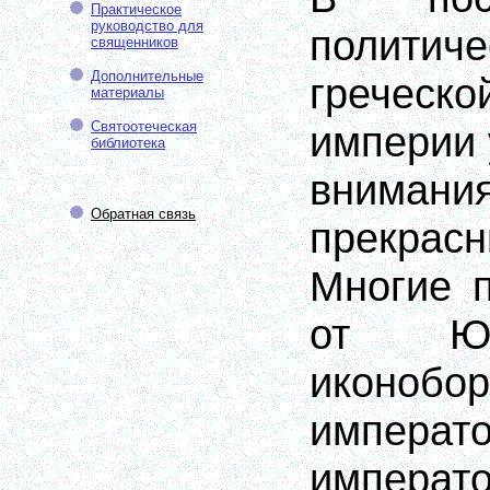
Практическое
руководство для
политич
священников
Дополнительные
гречес
материалы
Святоотеческая
империи 
библиотека
вниман
Обратная связь
прекрас
Многие п
от Юс
иконобор
импер
императ