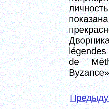
личнос
показана
прекр
Дворни
légendes
de Mét
Byzance
Предыд