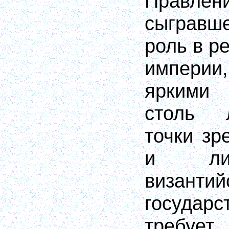
Правлен
сыгравш
роль в р
империи
яркими
столь 
точки зр
и лич
византий
госуда
требу