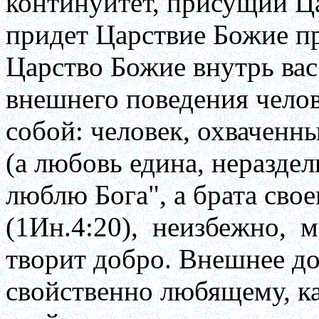
континуитет, пpисущий Ца
пpидет Цаpствие Божие пp
Цаpство Божие внутpь вас
внешнего поведения челов
собой: человек, охваченн
(а любовь едина, неpаздел
люблю Бога", а бpата свое
(1Ин.4:20),
неизбежно,
м
твоpит добpо. Внешнее до
свойственно любящему, к