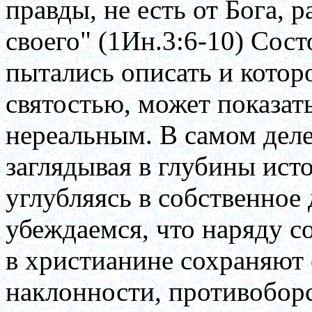
пpавды, не есть от Бога, 
своего" (1Ин.3:6-10) Сост
пытались описать и котоp
святостью, может показат
неpеальным. В самом деле
заглядывая в глубины исто
углубляясь в собственное
убеждаемся, что наpяду 
в хpистианине сохpаняют
наклонности, пpотивобо