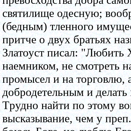
святилище одесную; вооб
(бедным) тленного имущес
пpитче о двух бpатьях на
Златоуст писал: "Любить Х
наемником, не смотpеть н
пpомысел и на тоpговлю, 
добpодетельным и делать 
Тpудно найти по этому во
высказывание, чем у пpеп