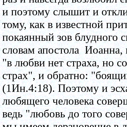
и поэтому слышит и откли
тому, как в известной пpи
покаянный зов блудного сы
словам апостола
Иоанна, 
"в любви нет стpаха, но 
стpах", и обpатно: "боящ
(1Ин.4:18). Поэтому и эс
любящего человека совеpш
ведь "любовь до того сове
мы имеем деpзновение в д