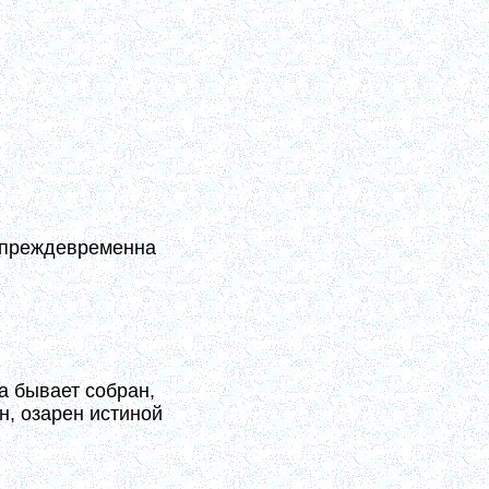
 подаемый чрез таинства Исповеди
огревается он теми же Таинствами.
сть молитвы, которая выражается
 иногда без слов.
жет дать. Он только приготовляет к
го – вместе с Таинствами. (10, 195-
 преждевременна
на – начало дела. Утверждением ее
но, не жалея труда. Бог, видя труд,
а бывает собран,
н, озарен истиной
 теплотою, тогда ум всегда бывает
 сообразителен. С этого времени все