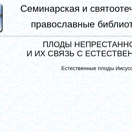
Семинарская и святооте
православные библиот
ПЛОДЫ НЕПРЕСТАНН
И ИХ СВЯЗЬ С ЕСТЕСТВ
Естественные плоды Иисус
Художное делание молитвы Иисусовой*..., творени
или хождение в памяти Божией суть наш тр
естественный – не благодатный плод. Плод сей ес
и страх Божий, память смертная, умирение помыс
Все сие суть естественные плоды внутренней мол
чтоб пред собою не трубить и пред другими не выс
* Речь идет об искусственном делании Иисусо
Богослову – Прим. сост.