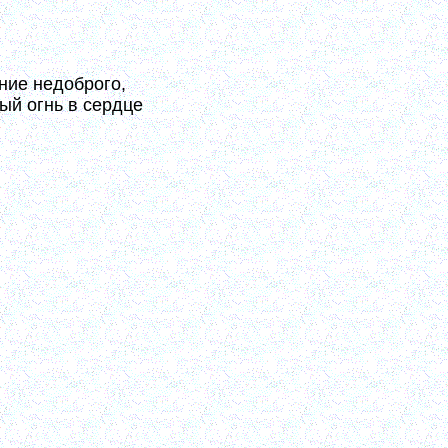
дая в свое время, будто внезапно, в
ние недоброго,
ый огнь в сердце
ся Царствие Божие внутрь, или, что
огнь в сердце из отношения к Богу,
ивается в сердце и стоит пред лицем
 же всего – болезненно припадая к
ущею готовностию весь живот свой
й устанавливается каждодневно, с
 при всех трудах и занятиях, и не
зованием такого строя прекращается
этого момента, в период искания, в
вает его Сперанский. Неудержимое
становится чистою и безоблачною:
тлость во всем внутреннем. Все там
о оценивается при умном свете,
твие сего всякий недобрый помысл и
у, в самом зародыше встречают