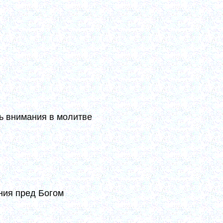
 с сердцем] у человека из головы
некий умный свет озаряет его всю
ни помышляет; все делается с полным
да, какие приходят к нему помыслы,
дце и волю на послушание Христово,
веди; всякое же уклонение от них
ушения с непритворным жалением и с
, прося и ожидая свыше помощи к
ие, не лишает его Своей благодати.
ь внимания в молитве
олитве дарует Бог первое дарование
 молитве. Когда внимание к Господу
благодатное; а наше собственное
ния пред Богом
 его как следует, заведет болячку в