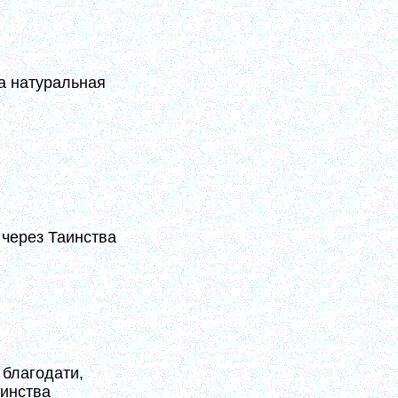
 и блужданию мыслей конец. С этого
о, начнется новый перестрой всего
упное. (4, 368-369)
а натуральная
ральная теплота, плод собственных
уг от друга, как небо от земли...
й воедино и устремление их к Богу
ою. У той – ста ток крове... а тут
 через Таинства
молитве с благоговением и чувством
 но при нем оно неотходно. Огонек
ства Исповеди и св. Причастия. (10,
 благодати,
инства