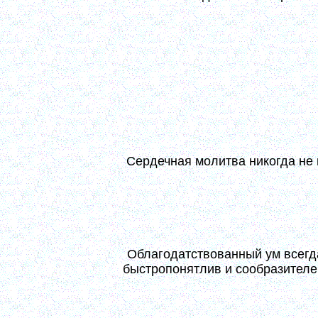
Настоящая сердечная молитва – дар благодати,
или Причащения. И по послании такого дара под
Отличительная черта сего дара – непрерывно
чувством к Богу, иногда при словах молитвенных, а
Что дает благодать, того свой труд никак не мо
принятию дара – и по получении его подогревает е
196)
Сердечная молитва никогда не
Сердечная молитва никогда не преждевременна. О
в сердце дело Божие спеется. Развивать ее надоб
дает искомое. (7, 93)
Облагодатствованный ум всегд
быстропонятлив и сообразителе
Когда углубится в сердце молитва и осенит его
собран и присущ в себе, от того быстропонятлив и