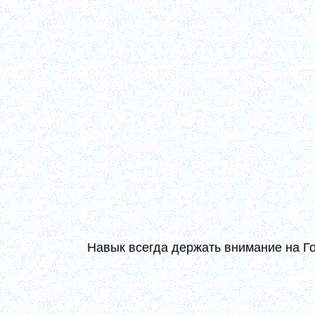
суть отличительные признаки истинного подвижн
избегает, тот уклонился от пути. В положении на
же и в возрастании должно быть и зреть вместе с
своей порчи и греховности и углубляется в сокр
мера преуспеяния, а непрестанные слезы – признак
Вам дал Бог слезы. Это добре. Но временны
постоянные были. Есть слезы в сердце, которы
текущие питают червь тщеславия, а те, сердечн
лучше удерживать слезы, оставаясь с сердечным со
Дух сокрушен, покаянные чувства и слезы не с
поставляют душу в отрадное состояние... Бывают
сокрушением... Настоящее сокрушение умеет не м
– и с ними дружески уживаться, скрываясь некако по
Навык всегда держать внимание на Го
Все дело в том, чтоб навыкнуть внимание держат
все видящем, и всем спастися желающем, и готово
не даст скорбеть – внутренняя ли, или внешняя с