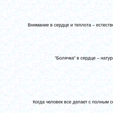
душе полное удовлетворение, которое, насыщая ду
скудости и недостаточества, повергая себя и в
чувство Его непрестанного заступления и помощи. (
Внимание в сердце и теплота – естест
Плод молитвы – сосредоточение внимания в се
действие. Достигать сего всякому можно. И молитв
не монаху только, но и мирянину. (7, 193)
"Болячка" в сердце – нату
Потрудитесь образовать в сердце будто болячк
сделает это. Тут ничего нет особенного. Это на
болезнование покажется). Но и от этого собранно
Господь, видя труд, дарует помощь и Свою бла
сердце свои порядки. (7, 199)
Когда человек все делает с полным 