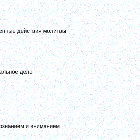
шу, не даст места никакому чувству
се свое в руки Господа и порождая
10, 197-198)
венные действия молитвы
рдце и теплота. Это естественное
у сию [Иисусову] – творить всякому,
ральное дело
у какую... Труд постоянный скоро
туральное дело (то, что болячка –
сти более будет. А главное то, что
годатную молитву. Тогда пойдут в
сознанием и вниманием