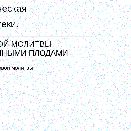
ческая
еки.
ОЙ МОЛИТВЫ
ЕННЫМИ ПЛОДАМИ
овой молитвы
е ее простое со вниманием в сердце
уд, и сами по себе имеют свой
ть – собрание мыслей, благоговение
лов и некоторая теплота сердечная.
итвы. Надо это хорошо затвердить,
иться.
вой молитвы по преп. Симеону Новому