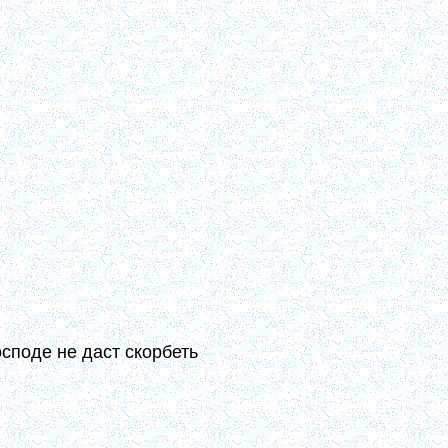
ичества. Кто уклоняется от них и
чала новой жизни было покаяние; оно
 ним. Зреющий созревает в познании
ушенные чувства покаяния. Слезы –
 скорого очищения. (1, 199-200)
е слезы не всё еще. Надо, чтоб
е лучше текущих из глаз. Из глаз
ые, Богу Единому ведомы. На людях
крушением. (7, 177)
окращают силы, а придают их, ибо
 и радования духовные вперемежку с
ешать чистому радованию духовному
д ним. (9, 154-155)
споде не даст скорбеть
ь всегда на Господе вездесущем, и
м способствовать к тому. Этот навык
корбь беспокоит, ибо он доставляет