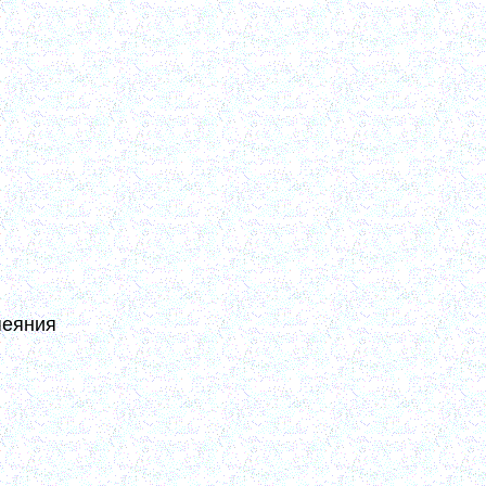
ор мы гроша не стоим и по существу
придет. Ибо когда она придет, это и
ком. А пока не придет, то, что бы мы
что мы плевые личности, на которые
ати, я [здесь] не имею вам сказать
т придти прежде, чем покажутся все
)
ь, а страх Божий и сокрушение. Их
шать. (10, 176)
пеяния
ольшим и большим сознанием своей
их ограничений. (9, 172)
и слеп, и нищ, и наг, в непрерывной
лезнь и печаль о нечистоте своей,
танное покаяние. Покаянные чувства