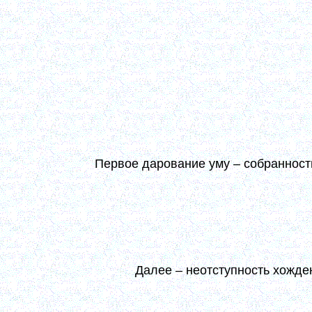
При таком сердечном устроении [соединении ума
переходит все внутрь сердца, и тогда как бы 
внутренность, и, что он ни делает, ни говорит, 
сознанием и вниманием. Он может ясно видеть тог
намерения и желания и охотно понуждает ум, сер
на исполнение всякой Божией и отеческой запо
заглаждает чувством сердечного покаяния и сокр
приболезненным смиренным припаданием к Богу
своей немощи. И Бог, смотря на такое его смирен
(10, 228)
Первое дарование уму – собранност
По мере нашего усердия и смиренного тщания в м
уму нашему – собранность и сосредоточенность в
делается неотходным, то оно есть внимание 
внимание всегда бывает принужденное. (10, 227)
Далее – неотступность хожде
Правильце то [умное], если вы станете продолжать