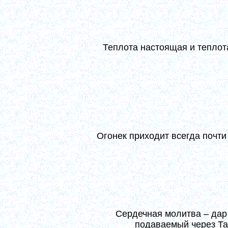
сердце, а болячка эта мысли прикует к Единому –
момента, когда Господь сподобит вас улучить ег
внутреннего – и хождение пред Богом станет неотст
Теплота настоящая и теплот
Теплота настоящая – дар Божий; но есть и нату
усилий и свободных настроений. Они отстоят др
Первый плод Божией теплоты есть собрание мысле
неотходное. Тут бывает то же, что с кровоточив
останавливается ток помыслов. (7, 181)
Огонек приходит всегда почти
Спрашиваете: "Не то ли огонек, когда стоишь на 
своего ничтожества?" – Это связано с огоньком;
приходит без усмотрения. И всегда почти чрез таин
193)
Сердечная молитва – дар
подаваемый через Та