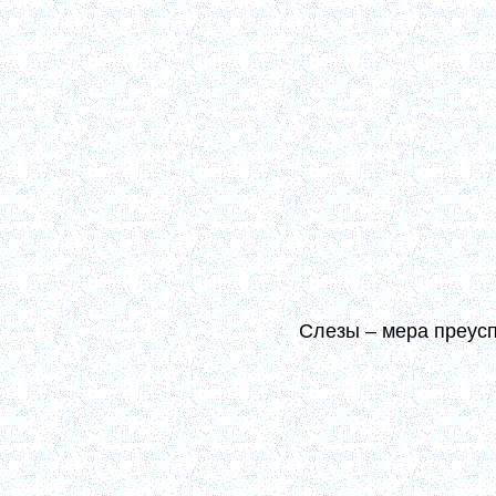
Пока в нас только естественные плоды, до тех п
дела, и по суду Божию. Цена нам, когда благодать 
будет значить, что Бог воззрел на нас милостивым о
ни делали, каких бы подвигов ни несли, значит, 
Бог и взглянуть не хочет.
В чем именно обнаруживается это действие благод
[см. далее]; но то несомненно, что она не може
указанные выше плоды внутренней молитвы. (6, 18
Плод молитвы – главный – не теплота и сладост
постоянно надо возгревать, и с ними жить, и ими ды
Слезы – мера преус
Преуспеяние в духовной жизни означается все б
негодности в полном значении сего слова, без всяк
Путь к совершенству есть путь к сознанию, что я 
связи с которым стоит сокрушение духа, или бо
изливаемая пред Богом, или, что то же, – непрес