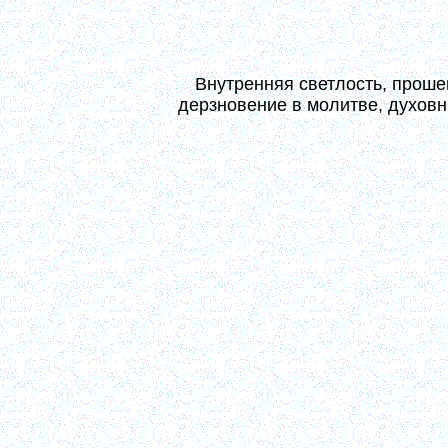
истины откровения начинают входить в сердце, каж
виде озарения. (15, 228)
Внутренняя светлость, проше
дерзновение в молитве, духовн
Отличительная черта состояния, когда раскрывает
то же, когда затепливается неотходный духовный 
есть внутрь-пребывание. Сознание все сосредоточ
Господа, изливая пред Ним свои чувства, более
Нему в смиренных чувствах покаяния, с соприс
посвящать на служение Ему Единому. Такой стро
минуты пробуждения от сна, держится весь день,
отходит, пока сон не смежит очи. Вместе с обра
все нестроение, которое качествовало внутри до 
это переходное состояние томления, как назы
брожение мыслей прекращается; атмосфера души 
стоит одна мысль и память о Господе. Отсюда све
ясно; всякое движение замечается и достойн
исходящем от лица Господа созерцаемого. Вследс
недоброе чувство, приражающиеся к сердц