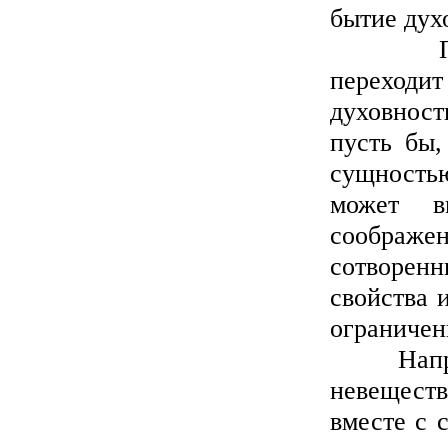
бытие дух
Посему 
переходит
духовност
пусть бы,
сущностью
может в
соображе
сотворенн
свойства 
ограничен
Напроти
невеществ
вместе с 