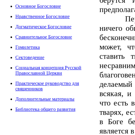
берутся 
Основное Богословие
предполаг
Нравственное Богословие
Первое 
ничего об
Догматическое Богословие
бесконечн
Сравнительное Богословие
может, ч
Гомилетика
ставить 
Сектоведение
несравн
Социальная концепция Русской
благогов
Православной Церкви
делаемый 
Практическое руководство для
священников
всякая, и
Дополнительные материалы
что есть 
Библиотека общего развития
тварях, ес
в Боге б
является 