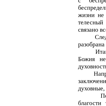
с беспр
беспреде
жизни не 
телесный
связано в
Следующ
разобрана
Итак, но
Божия не
духовности
Напротив
заключени
духовные,
Породит
благости