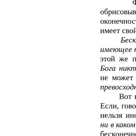
Форма о
обрисовыв
оконечнос
имеет свой
Беск
имеющее н
этой же п
Бога никт
не может
превосход
Вот вам 
Если, гово
нельзя ин
ни в како
бесконеч