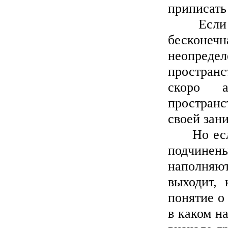
приписать
Если нео
бесконе
неопред
пространс
скоро а
пространс
своей зани
Но если 
подчинен
наполняют
выходит, 
понятие о
в каком н