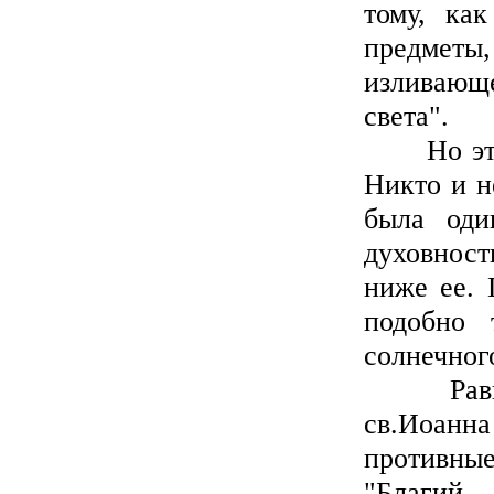
тому, как
предмет
изливающ
света".
Но это м
Никто и н
была оди
духовнос
ниже ее. 
подобно 
солнечного
Равным о
св.Иоанна
противные
"Благий,