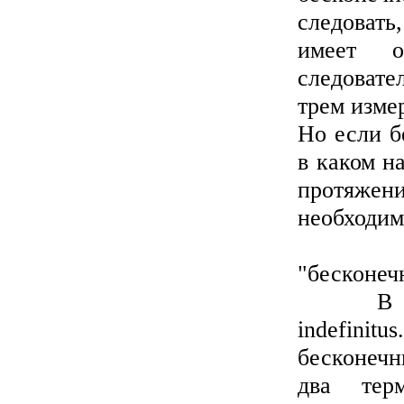
следовать,
имеет о
следовате
трем изме
Но если б
в каком н
протяжени
необходим
Дадим,
"бесконеч
В языке 
indefinitu
бесконечн
два тер