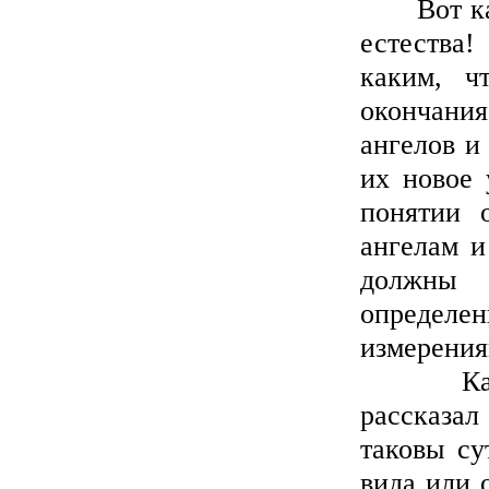
Вот как 
естества
каким, ч
окончани
ангелов и
их новое 
понятии 
ангелам и
должны 
определе
измерения
Каковы 
рассказа
таковы су
вида или 