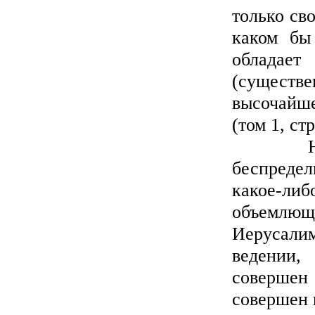
только св
каком бы
обладае
(существ
высочайше
(том 1, стр
На стр.
беспредел
какое-л
объемлюще
Иерусали
ведении,
совершен
совершен 