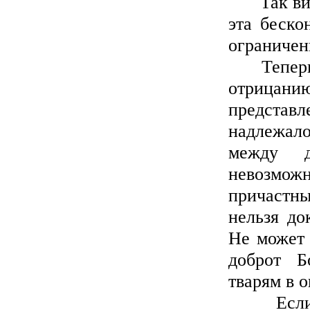
Так видим
эта беско
ограничен
Теперь, ч
отрицани
представ
надлежало
между д
невозмож
причастн
нельзя до
Не может 
доброт Б
тварям в о
Если же 