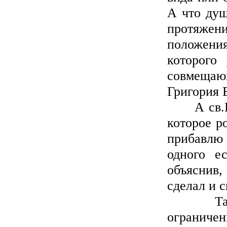
А что душ
протяже
положения
которого
совмещаю
Григория 
А св.Гри
которое р
прибавлю 
одного е
объяснив,
сделал и 
Таким о
ограничен