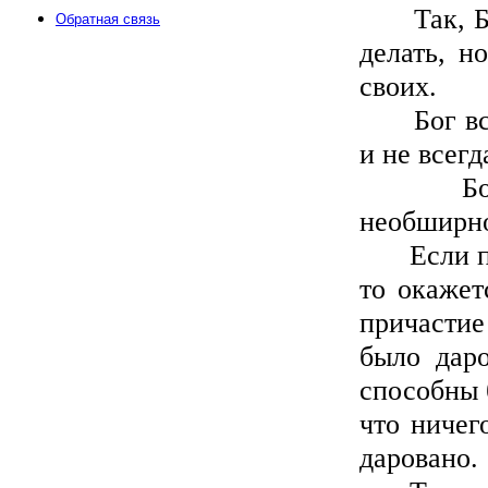
Так, Богу
Обратная связь
делать, н
своих.
Бог всеве
и не всег
Бог все
необширно
Если пере
то окажет
причастие
было даро
способны 
что ничег
даровано.