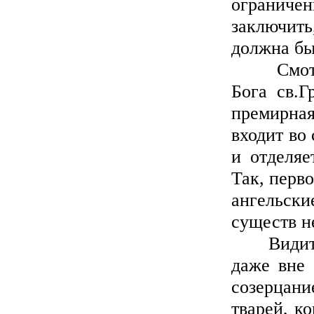
ограничен
заключить
должна бы
Смотрите
Бога св.Г
премирная
входит во 
и отделяе
Так, перв
ангельск
существ н
Видите, 
даже вне 
созерцани
тварей, к