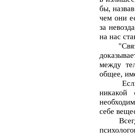
бы, назвав
чем они е
за невозд
на нас ста
"Связь д
доказывае
между те
общее, им
Если б н
никакой 
необходи
себе веще
Всегда п
психолого