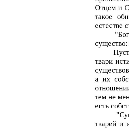
Отцем и С
такое об
естестве с
"Бог, – 
существо: 
Пусть Бо
твари ист
существов
а их собс
отношении
тем не мен
есть собст
"Существ
тварей и 