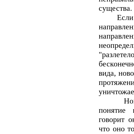
существа.
Если бес
направле
направлен
неопредел
"разлетел
бесконечн
вида, нов
протяжени
уничтожае
Новое у
понятие 
говорит о
что оно т