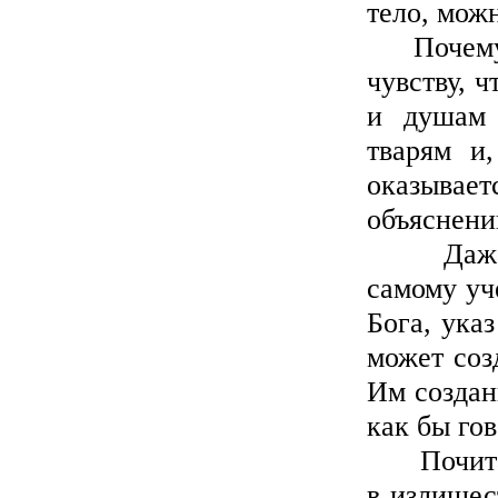
тело, мож
Почему с
чувству, 
и душам 
тварям и,
оказыва
объяснени
Даже мо
самому уч
Бога, ука
может соз
Им создан
как бы гов
Почитая 
в излишес