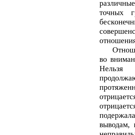
различны
точных г
бесконе
совершенс
отношения
Отношение
во вниман
Нельзя
продолж
протяжен
отрицае
отрицае
подержал
выводам, 
неправил