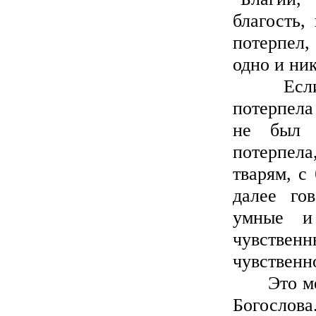
благость,
потерпел,
одно и ни
Если ест
потерпела
не был 
потерпела
тварям, с
далее го
умные и
чувствен
чувственно
Это место
Богослова