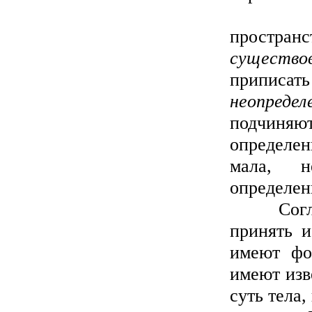
Отрину
простра
существо
приписат
неопредел
подчиняют
определе
мала, н
определен
Согласив
принять и
имеют фо
имеют изв
суть тела,