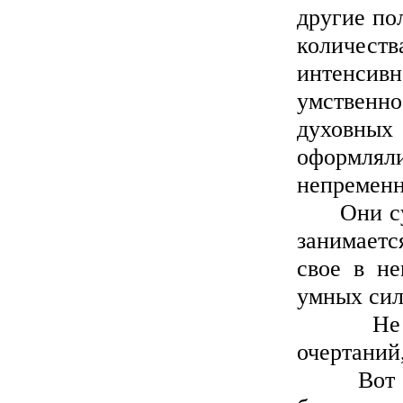
другие по
количеств
интенсив
умственн
духовных 
оформлял
непременн
Они суще
занимаетс
свое в не
умных сил
Не офор
очертаний
Вот прям