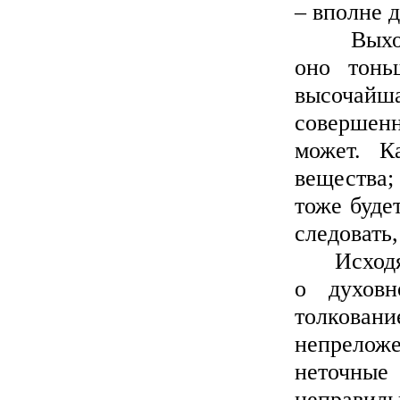
– вполне д
Выходит,
оно тонь
высочай
совершенн
может. К
вещества;
тоже буде
следовать,
Исходя и
о духовн
толкован
непрелож
неточные
неправиль