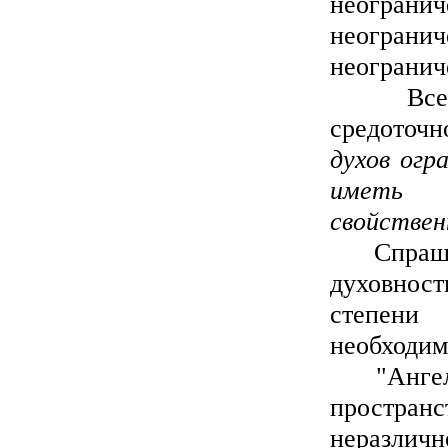
неогранич
неогранич
неогранич
Все эти
средоточ
духов огр
иметь и
свойствен
Спрашивае
духовнос
степени
необходим
"Ангелы, 
простран
неразличн