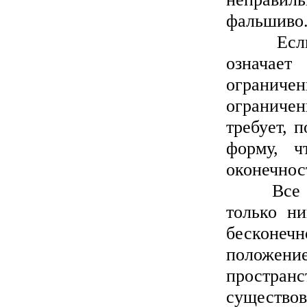
фальшиво
Если нео
означает
ограниче
ограниче
требует, 
форму, ч
оконечнос
Все это 
только ни
бесконечн
положение
простран
существов