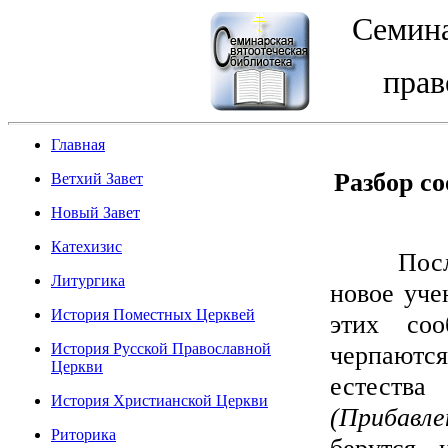
Семина
прав
Главная
Разбор с
Ветхий Завет
Новый Завет
Катехизис
Последня
Литургика
новое уче
История Поместных Церквей
этих соо
История Русской Православной
черпаются
Церкви
естеств
История Христианской Церкви
(Прибавле
Риторика