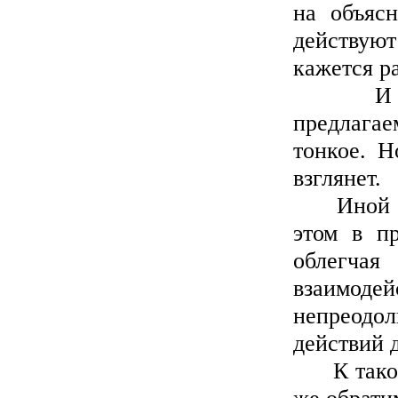
на объяс
действуют
кажется р
И вот, 
предлагае
тонкое. Н
взглянет.
Иной мож
этом в пр
облегча
взаимод
непреодо
действий 
К таковым