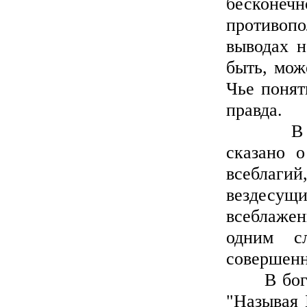
бесконечн
противоп
выводах н
быть, мож
Чье понят
правда.
В Прост
сказано о
всеблаги
вездесу
всеблажен
одним сл
совершен
В богосл
"Называя 