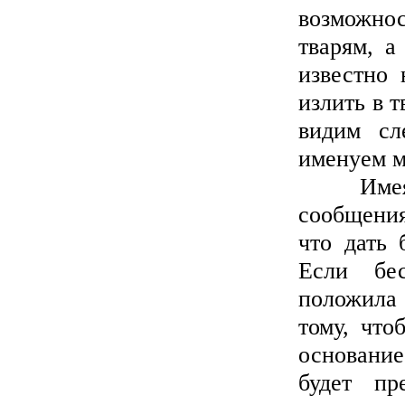
возможно
тварям, а
известно 
излить в т
видим сл
именуем м
Имея это
сообщения
что дать 
Если бе
положила 
тому, что
основание
будет пр