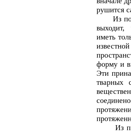
вначале д
рушится с
Из понят
выходит,
иметь тол
известной
пространс
форму и в
Эти прина
тварных 
веществе
соедине
протяжен
протяженн
Из понят