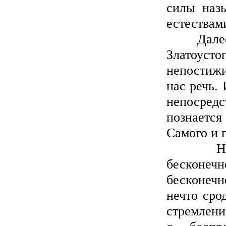
силы наз
естествам
Далее сл
Златоус
непостижи
нас речь.
непосред
познается
Самого и 
Но из т
бесконечн
бесконечн
нечто сро
стремлени