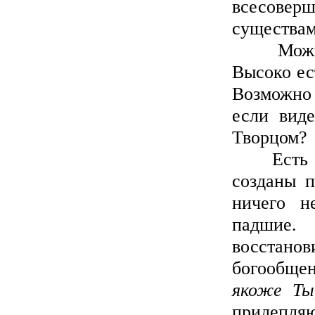
всесове
существам
Можно ли
Высоко ес
Возможно 
если вид
Творцом?
Есть тва
созданы п
ничего н
падшие.
восстан
богообщен
якоже Ты
прилепляю