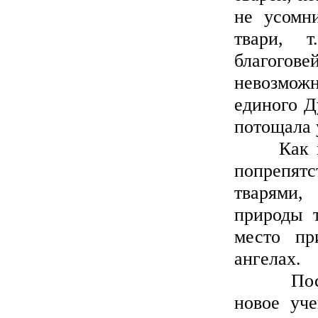
не усомни
твари, 
благогов
невозможн
единого Д
потощала 
Как ни в
попрепятс
тварями,
природы 
место пр
ангелах.
Посмотр
новое уче