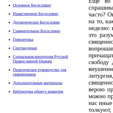
Еще во 
Основное Богословие
спрашив
часто? О
Нравственное Богословие
на то, к
Догматическое Богословие
неделю: 
Сравнительное Богословие
это разу
Гомилетика
священн
вопрошав
Сектоведение
причащат
Социальная концепция Русской
свободу 
Православной Церкви
внушени
Практическое руководство для
священников
литургия
священно
Дополнительные материалы
верою пр
Библиотека общего развития
можно пр
нас иные
толкуют,