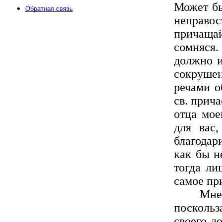
Может бы
Обратная связь
неправо
причащай
сомняся.
должно и
сокруше
речами о
св. прич
отца мое
для вас
благодар
как бы н
тогда ли
самое пр
Мне дум
поскольз
своего д