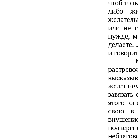
чтоб толь
либо жи
желатель
или не с
нужде, м
делаете.
и говори
Когда 
растрево
высказы
желанием
завязать
этого оп
свою в 
внушени
подвер
неблагов