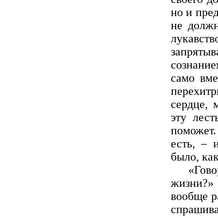
но и пред
не должн
лукавс
запрятыв
сознание
само вме
перехитр
сердце, 
эту лест
поможет.
есть, – 
было, как
«Говорит
жизни?» 
вообще р
спрашива