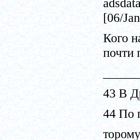
Кого н
почти 
_____
43 В Д
44 По 
торому