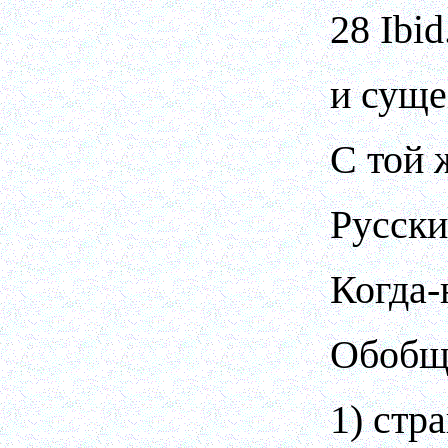
28 Ibi
и суще
С той 
Русски
Когда-
Обобщи
1) стр