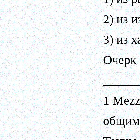
2) из 
3) из 
Очерк 
_____
1 Mezz
общими