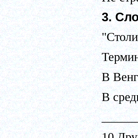
3. Сл
"Столи
Термин
В Венг
В сред
_____
10 Дру