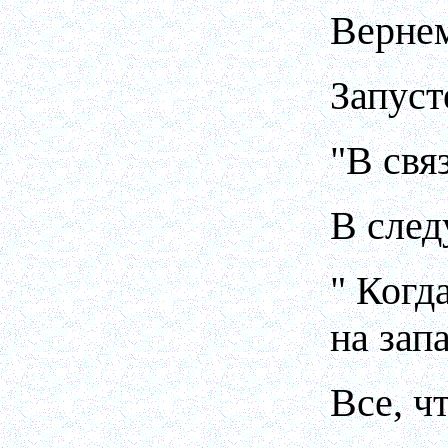
Вернем
Запуст
"В свя
В след
" Когд
на зап
Все, ч