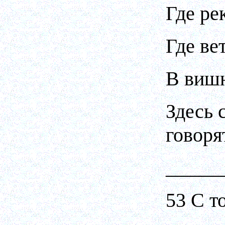
Где ре
Где ве
В вишн
Здесь 
говоря
_____
53 С т