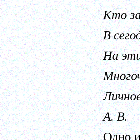
Кто за
В сего
На эти
Многоч
Личное
А. В.
Одно и