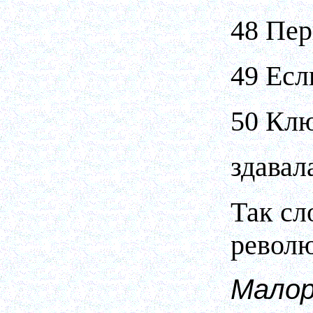
48 Пер
49 Есл
50 Клю
здавал
Так сл
револю
Мало