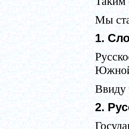
Таким 
Мы ста
1. Сл
Русско
Южной 
Ввиду 
2. Ру
Госуда