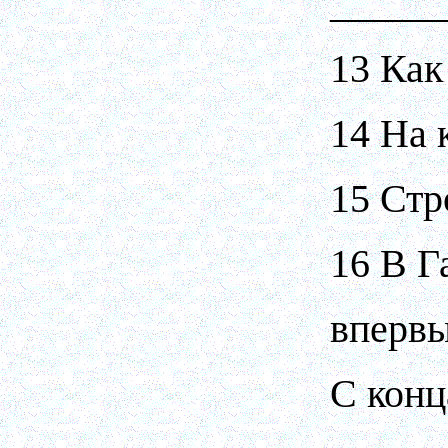
_____
13 Как
14 На 
15 Стр
16 В Г
впервы
С конц