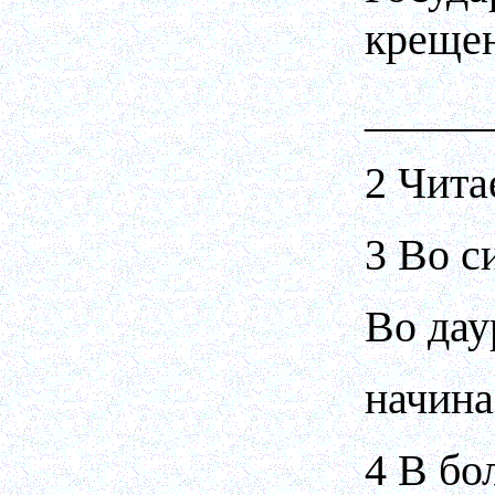
крещен
_____
2 Чита
3 Во с
Во дау
начина
4 В бо