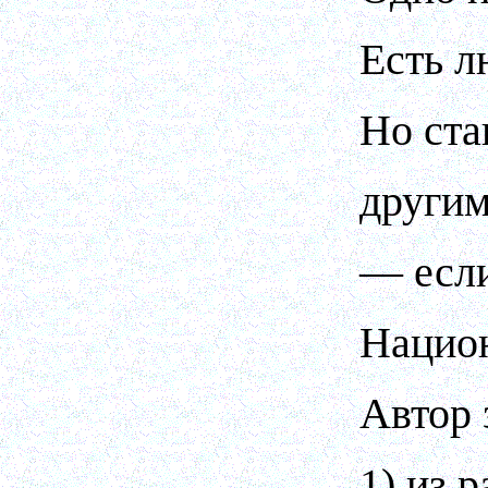
Есть л
Но ста
другим
— если
Национ
Автор 
1) из 