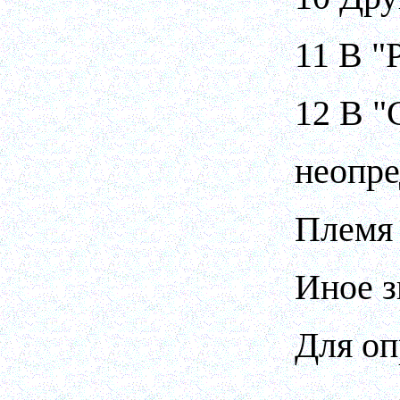
11 В "
12 В "
неопре
Племя 
Иное з
Для оп