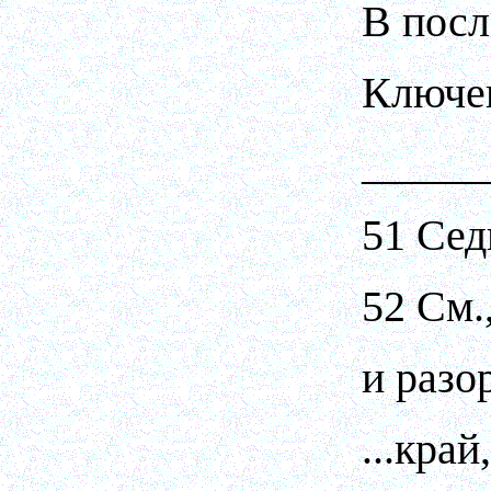
В посл
Ключев
_____
51 Сед
52 См.
и разо
...кра