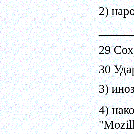
2) нар
_____
29 Сох
30 Уда
3) ино
4) наконец, имени "Украйна" и в помине нет ни в д