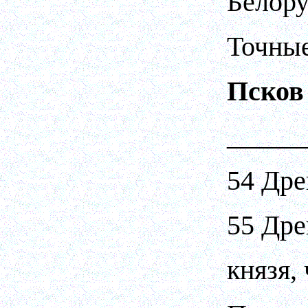
Белору
Точные
Псков
_____
54 Дре
55 Дре
князя,