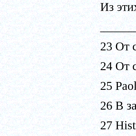
Из эти
_____
23 От 
24 От 
25 Pao
26 В з
27 His