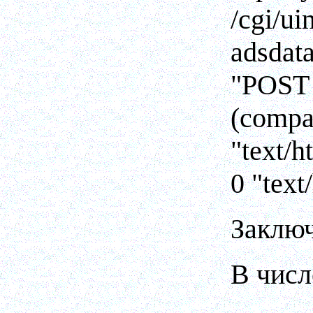
/cgi/
adsdat
"POST 
(compa
"text/h
0 "tex
Заключ
В числ