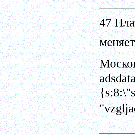
_____
47 Пла
меняет
Москов
adsdat
{s:8:\
"vzglj
_____