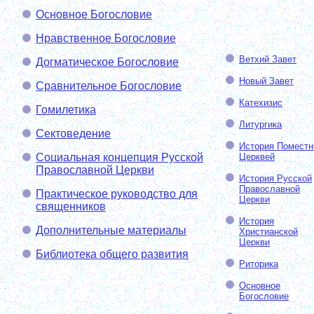
Основное Богословие
Нравственное Богословие
Ветхий Завет
Догматическое Богословие
Новый Завет
Сравнительное Богословие
Катехизис
Гомилетика
Литургика
Сектоведение
История Помест
Социальная концепция Русской
Церквей
Православной Церкви
История Русской
Православной
Практическое руководство для
Церкви
священников
История
Дополнительные материалы
Христианской
Церкви
Библиотека общего развития
Риторика
Основное
Богословие