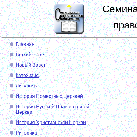
Семина
прав
Главная
Ветхий Завет
Новый Завет
Катехизис
Литургика
История Поместных Церквей
История Русской Православной
Церкви
История Христианской Церкви
Риторика