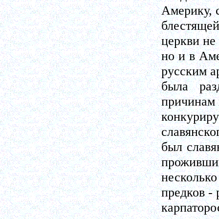
Америку, 
блестящей
церкви не 
но и в Ам
русским а
была раз
причинам 
конкури
славянско
был славя
проживши
нескольк
предков - 
карпатор