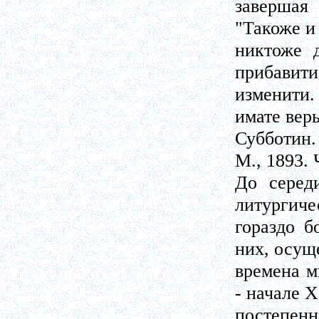
завершая
"Такоже и 
никтоже 
прибавити
изменити.
имате вер
Субботин.
М., 1893. 
До серед
литургиче
гораздо б
них, осущ
времена м
- начале Х
постепенн