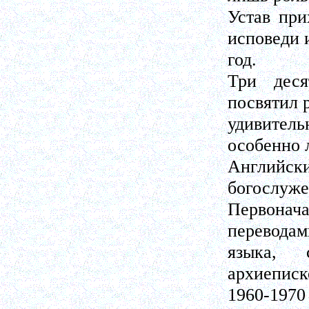
Устав при
исповеди 
год.
Три деся
посвятил 
удивитель
особенно 
Английс
богослуже
Первонача
переводам
языка, 
архиеписк
1960-197