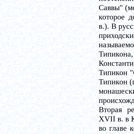
Саввы" (м
которое д
в.). В рус
приходск
называемо
Типико
Константи
Типикон "
Типикон (
монаше
происхожд
Вторая р
XVII в. в
во главе 