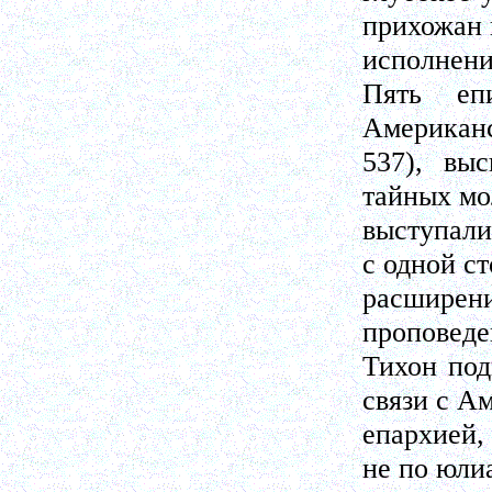
прихожан 
исполнени
Пять епи
Американс
537), вы
тайных мо
выступали
с одной ст
расширен
проповеде
Тихон под
связи с А
епархией,
не по юли