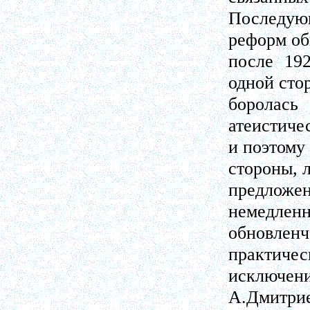
Последую
реформ об
после 192
одной сто
боролас
атеистиче
и поэтому
стороны, 
предложе
немедленн
обновленч
практичес
исключе
А.Дмитрие