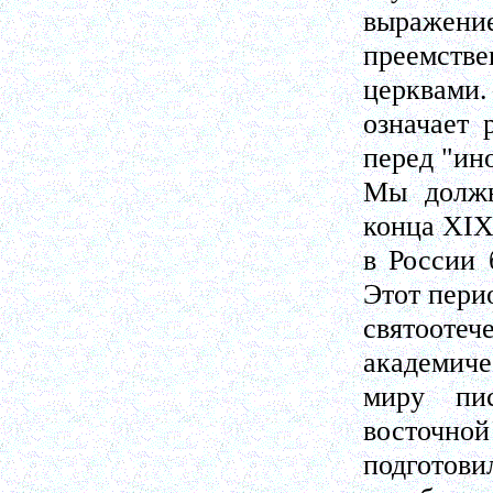
выражение
преемств
церквами.
означает
перед "ин
Мы должн
конца XIX
в России 
Этот пери
святоотеч
академиче
миру пис
восточной
подготов