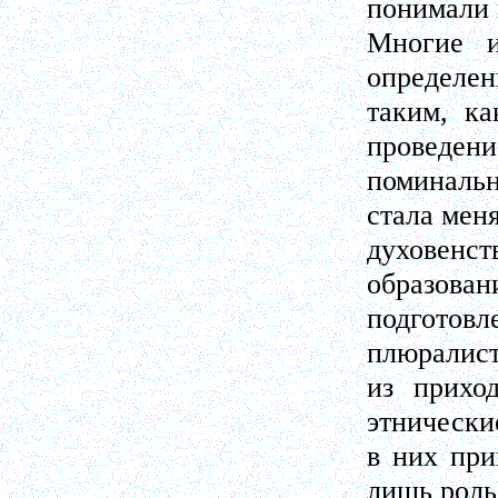
понимали 
Многие и
определен
таким, ка
проведени
поминальн
стала меня
духовенс
образован
подготов
плюралист
из прихо
этнически
в них при
лишь роль