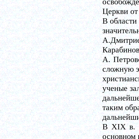
освобожде
Церкви от
В области
значитель
А.Дмитрие
Карабинов
А. Петров
сложную 
христиан
ученые за
дальнейш
таким обр
дальнейши
В XIX в. 
основном 