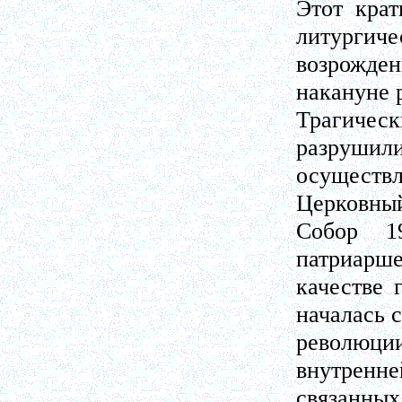
Этот крат
литургиче
возрожден
накануне 
Трагичес
разрушили
осуществ
Церковный
Собор 19
патриарше
качестве 
началась 
революц
внутренне
связанных