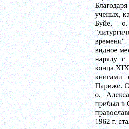
Благодаря
ученых, к
Буйе, о
"литургич
времени"
видное мес
наряду с 
конца XIX
книгами 
Париже. О
о. Алекс
прибыл в 
православ
1962 г. ст