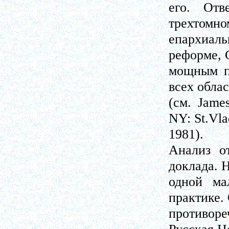
его. Отв
трехтомно
епархиал
реформе, С
мощным п
всех обла
(см. Jame
NY: St.Vla
1981).
Анализ о
доклада. 
одной ма
практике.
противоре