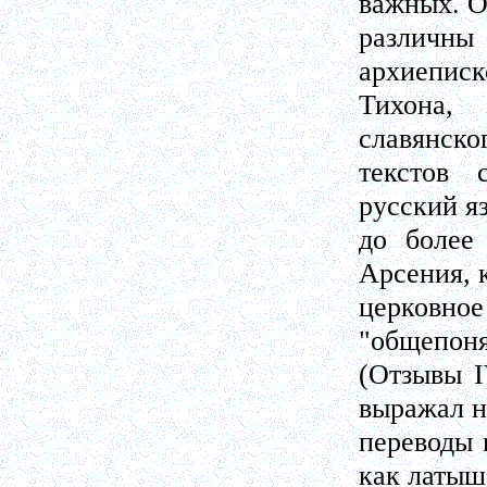
важных. О
различны
архиеписк
Тихона, 
славянско
текстов 
русский яз
до более
Арсения, 
церковно
"общепоня
(Отзывы I
выражал н
переводы 
как латыш