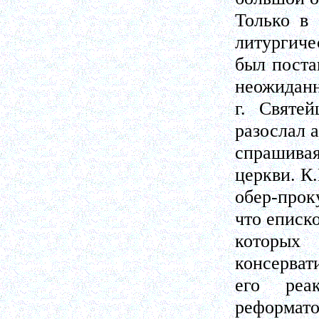
Только в 
литургиче
был поста
неожиданн
г. Святе
разослал 
спрашивая
церкви. К
обер-прок
что еписк
которых
консерват
его реа
реформато