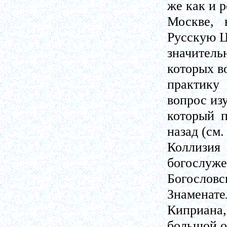
же как и 
Москве, 
Русскую Ц
значител
которых в
практику
вопрос из
который п
назад (см
Коллизия
богослуже
Богослов
Знаменате
Киприана
большой о