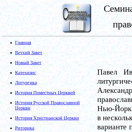
Семина
прав
Главная
Ветхий Завет
Новый Завет
Павел Ив
Катехизис
литургиче
Литургика
Алекса
История Поместных Церквей
православ
История Русской Православной
Нью-Йорк)
Церкви
в несколь
История Христианской Церкви
варианте 
Риторика