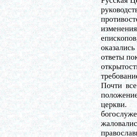
Русская Ц
руководст
противос
изменени
епископов
оказались
ответы по
открытос
требование
Почти вс
положение
церкви.
богослуже
жаловал
православ