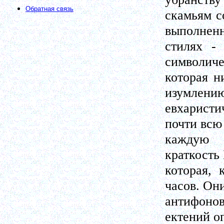
Обратная связь
скамьям с
выполненн
стилях -
символиче
которая н
изумлению
евхарист
почти всю
каждую 
краткость
которая, 
часов. Он
антифонов
ектений о