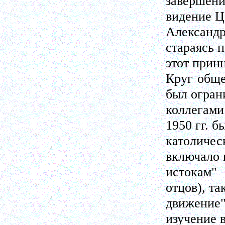
завершени
видение Ц
Александ
стараясь 
этот принц
Круг обще
был огран
коллегами
1950 гг. 
католиче
включало 
истокам"
отцов), та
движение
изучение 