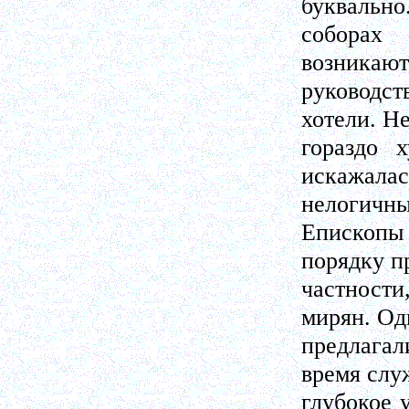
буквально
соборах
возникают
руководс
хотели. Н
гораздо 
искажалас
нелогичны
Епископ
порядку п
частности
мирян. Од
предлагал
время слу
глубокое 