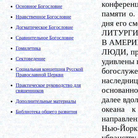
конференц
Основное Богословие
памяти о.
Нравственное Богословие
дня его см
Догматическое Богословие
ЛИТУРГИ
Сравнительное Богословие
В АМЕРИК
Гомилетика
ЛЮДИ, при
Сектоведение
удивлены 
богослуж
Социальная концепция Русской
Православной Церкви
наследниц
Практическое руководство для
основанно
священников
далее вдо
Дополнительные материалы
океана 
Библиотека общего развития
направлен
Нью-Йорк
убранству