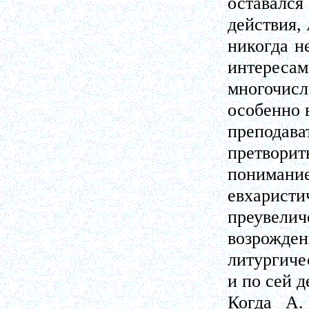
оставался
действия,
никогда н
интересам
многочис
особенно 
преподава
претворит
понима
евхаристи
преувелич
возрожден
литургиче
и по сей д
Когда А.