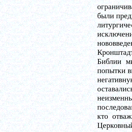
ограничи
были пред
литурги
исключени
нововвед
Кронштадт
Библии м
попытки в
негативн
оставались
неизмен
последова
кто отва
Церковный