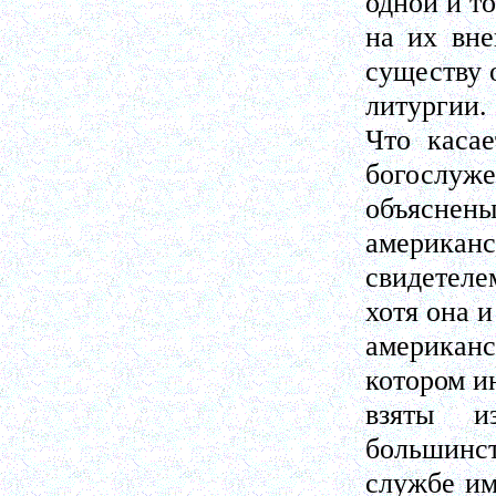
одной и т
на их вне
существу 
литургии.
Что касае
богослуже
объяснены
американс
свидетел
хотя она и
американ
котором и
взяты и
большинст
службе им