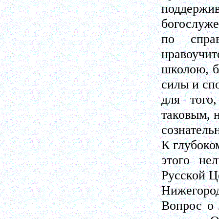
поддерж
богослуже
по спра
нравоучит
школою, б
силы и сп
для того
таковым, 
сознатель
К глубоко
этого не
Русской Ц
Нижегород
Вопрос о 