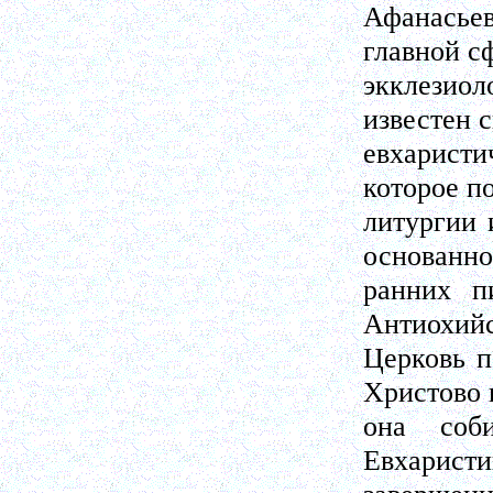
Афанасье
главной с
экклезио
известен 
евхаристи
которое п
литургии 
основанно
ранних п
Антиохийс
Церковь п
Христово 
она соб
Евхаристи