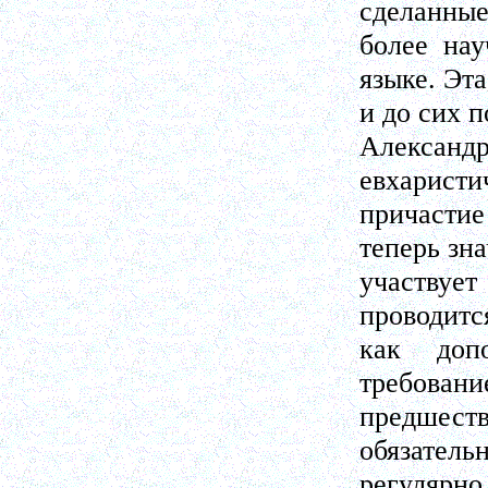
сделанные
более на
языке. Эт
и до сих п
Алекса
евхаристи
причасти
теперь зн
участвует
проводитс
как доп
требовани
предшес
обязательн
регулярно