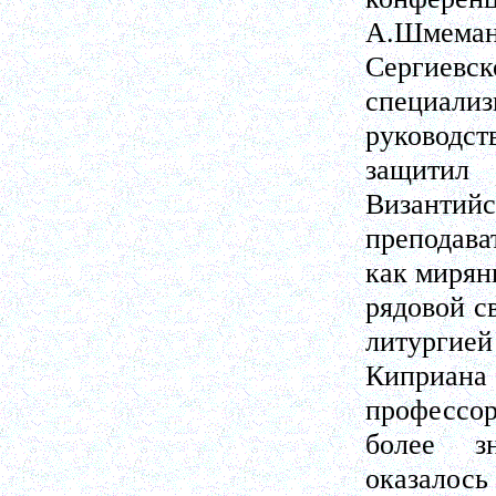
А.Шмема
Сергиевск
специали
руководст
защитил
Византийс
преподава
как миряни
рядовой с
литургией
Киприана 
профессор
более з
оказалось