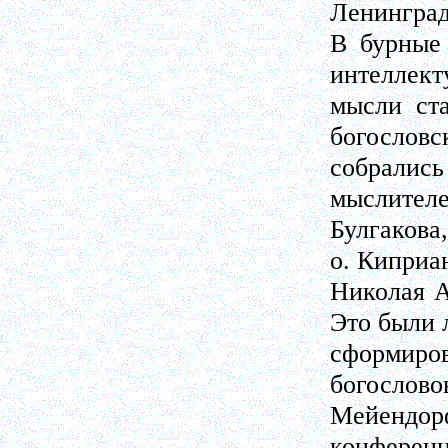
Ленинград
В бурные
интеллект
мысли ста
богословс
собрали
мыслителе
Булгакова
о. Киприан
Николая А
Это были 
сформир
богослово
Мейендорф
конференц