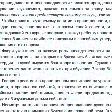
 справедливости и несправедливости являются врожденны
дование глухонемого, наказав его самого за кражу, м
ственного закона предшествует всякому языку
», - счита
Чтобы привить глухонемому понятие о нравственности, ну
рдце свое», советоваться с голосом своей совести, и
овождающий его дурные поступки, покажут ребенку нравствен
й способ является наиболее надежным и способным утверди
ащения его от порока.
Флери указывает на важную роль наследственности на 
льзовать картины, на которых изображались бы «главные 
сердия… глухой выучится благотворительности». Однако, 
остерегает часто использовать их при обучении Закону Бо
вных истин.
Говоря о религиозно-нравственном воспитании на уроках 
мета, в хронологию событий, в красочное их описание.
ойным почтения действиям», - пишет Флери, предлагая о
дам об изучаемых детьми событиях.
Несмотря на то, что в первичном преподавании духовно
яет достаточно внимания обучению их словесной речи, (в ч