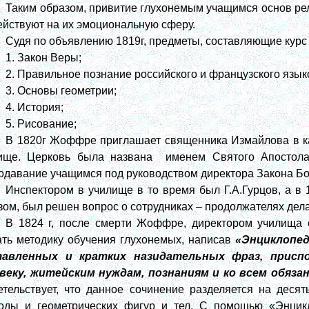
Таким образом, привитие глухонемым учащимся основ рел
ействуют на их эмоциональную сферу.
Судя по объявлению 1819г, предметы, составляющие курс
1. Закон Веры;
2. Правильное познание российского и французского язык
3. Основы геометрии;
4. История;
5. Рисование;
В 1820г Жоффре приглашает священника Измайлова в кач
ище. Церковь была названа
именем Святого Апостола
одавание учащимся под руководством директора Закона Бо
Инспектором в училище в то время был Г.А.Гурцов, а в 
зом, был решен вопрос о сотрудниках – продолжателях де
В 1824 г, после смерти Жоффре, директором училища
ать методику обучения глухонемых, написав
«Энциклопед
тавленных и кратких назидательных фраз, приспо
веку, житейским нуждам, познаниям и ко всем обяз
етельствует, что данное сочинение разделяется на десят
оды и геометрических фигур и тел. С помощью «Энцикл