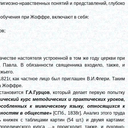
игиозно-нравственных понятий и представлений, глубоко
 обучения при Жоффре, включают в себя:
ов;
естве настоятеля устроенной в том же году церкви при
 Павла. В обязанности священника входило, также, и
жьего.
1821г, как частное лицо был приглашен В.И.Флери. Таким
ла Жоффре.
 становится
Г.А.Гурцов
, который делает первую попытку
ический курс методических и практических уроков,
собленных к мимическому языку, относящихся к
анностям в обществе»
[СПб., 1838г]. Анализ этого труда
ь книжек с таблицами картин (54 шт.) и двумя картами:
опедического курса …» происходит, также, и духовно-