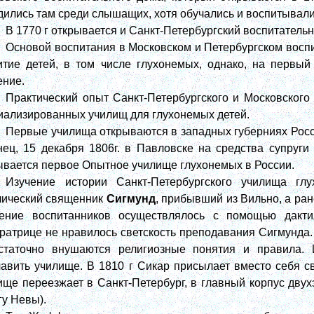
дились там среди слышащих, хотя обучались и воспитывали
В 1770 г открывается и Санкт-Петербургский воспитатель
Основой воспитания в Московском и Петербургском восп
итие детей, в том числе глухонемых, однако, на первы
ение.
Практический опыт Санкт-Петербургского и Московского
иализированных училищ для глухонемых детей.
Первые училища открываются в западных губерниях России: 
нец, 15 декабря 1806г. в Павловске на средства супру
ывается первое Опытное училище глухонемых в России.
Изучение истории Санкт-Петербургского училища гл
лический священник
Сигмунд
, прибывший из Вильно, а ра
ение воспитанников осуществлялось с помощью дактил
ратрице не нравилось светскость преподавания Сигмунда.
статочно внушаются религиозные понятия и правила. 
лавить училище. В 1810 г Сикар присылает вместо себя с
ище переезжает в Санкт-Петербург, в главный корпус двух
гу Невы).