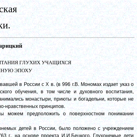
ская
ки.
варицкий
ИТАНИЯ ГЛУХИХ УЧАЩИХСЯ
ННУЮ ЭПОХУ
вшей в России с X в. (в 996 г.В. Мономах издает указ о
ского обучения, в том числе и духовного воспитания,
занимались монастыри, приюты и богадельни, которые не
но-нравственных принципов.
 мы можем предположить о поверхностном понимании
онемых детей в России, было положено с учреждением
63 г., на основе проекта И.И.Бецкого. Глухонемые дети