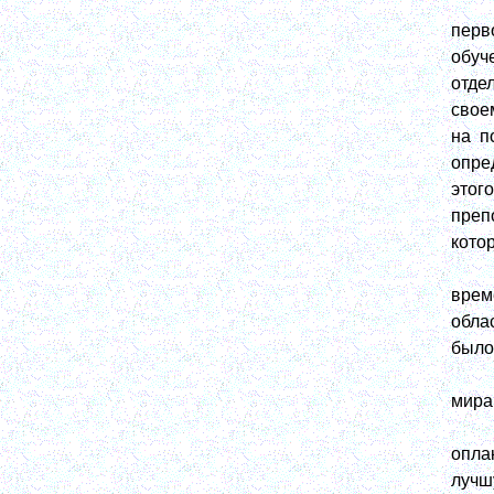
перв
обуч
отде
свое
на п
опре
этог
преп
кото
врем
обла
было
мира,
опла
лучш