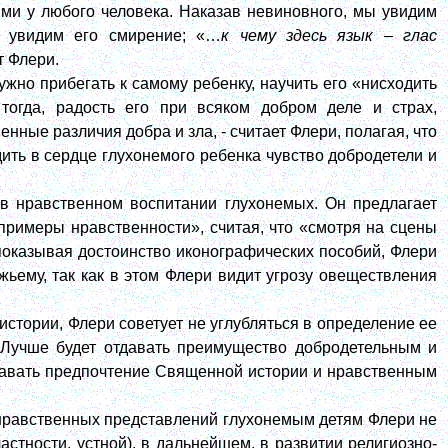
ми у любого человека. Наказав невиновного, мы увидим
ы увидим его смирение; «…
к чему здесь язык – глас
ет Флери.
жно прибегать к самому ребенку, научить его «нисходить
 тогда, радость его при всяком добром деле и страх,
ные различия добра и зла, - считает Флери, полагая, что
ть в сердце глухонемого ребенка чувство добродетели и
в нравственном воспитании глухонемых. Он предлагает
примеры нравственности», считая, что «смотря на сцены
показывая достоинство иконографических пособий, Флери
жьему, так как в этом Флери видит угрозу овеществления
истории, Флери советует не углубляться в определение ее
 «Лучше будет отдавать преимущество добродетельным и
тдавать предпочтение Священной истории и нравственным
-нравственных представлений глухонемым детям Флери не
астности, устной), в дальнейшем, в развитии религиозно-