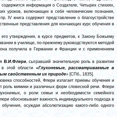
V содержится информация о Создателе, Четырех стихиях,
ских уроков, включающих в себя человеческие познания,
пр. IV книга содержит представление о благоустройстве
вственные представления для кончающих курс обучения в
 его утверждения, в курсе предметов, к Закону Божьему
авании в училище, по-прежнему руководствуются методой
 она получила в Германии и Франции и с применением
ся
В.И.Флери
, сыгравший значительную роль в развитии
у в этой области
«Глухонемые, рассматриваемые в
амым свойственным их природе
»
[СПб., 1835].
овека способностей, Флери излагает приемы обучения и
ет роль мимики и различных форм словесной речи. Флери
лухонемых, о роли семьи и необходимости семейного
Флери обосновывает важность индивидуального подхода в
 обучения, осуждая абсолютизацию какого-либо одного