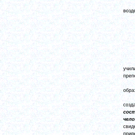
возд
учил
преп
обра
созд
сос
чело
свид
прир