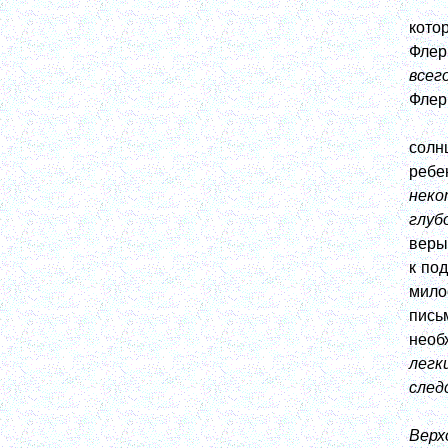
кото
Флер
всег
Флер
солн
ребе
неко
глуб
веры
к по
мило
пись
необ
легк
след
Верх