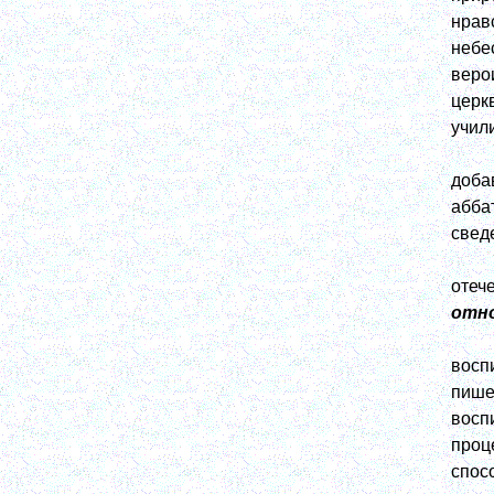
нрав
небе
веро
церк
учил
доба
абба
свед
отеч
отно
восп
пише
восп
проц
спос