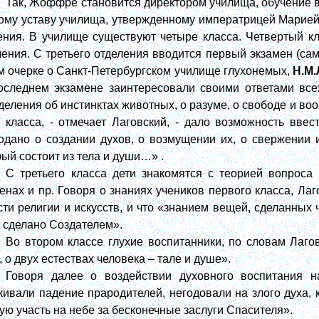
Так, Жоффре становится директором училища, обучение в
ому уставу училища, утвержденному императрицей Марией 
ения. В училище существуют четыре класса. Четвертый к
ления. С третьего отделения вводится первый экзамен (са
м очерке о Санкт-Петербургском училище глухонемых,
Н.М.
оследнем экзамене заинтересовали своими ответами все
деления об инстинктах животных, о разуме, о свободе и во
о класса, - отмечает Лаговский, - дало возможность вв
одано о создании духов, о возмущении их, о свержении 
рый состоит из тела и души…» .
С третьего класса дети знакомятся с теорией вопроса
енах и пр. Говоря о знаниях учеников первого класса, Лаг
сти религии и искусств, и что «знанием вещей, сделанных 
 сделано Создателем».
Во втором классе глухие воспитанники, по словам Лаго
 о двух естествах человека – тале и душе».
Говоря далее о воздействии духовного воспитания на
кивали падение прародителей, негодовали на злого духа, 
ую участь на небе за бесконечные заслуги Спасителя».