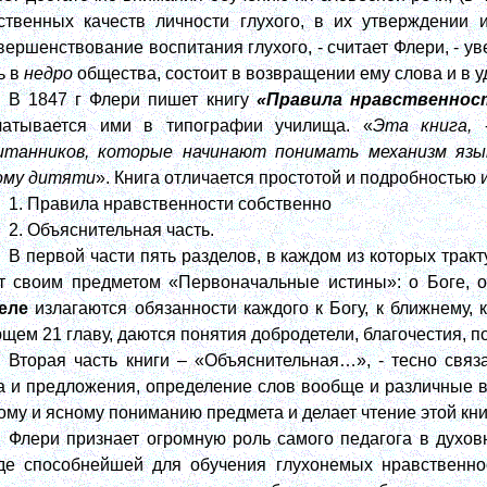
ственных качеств личности глухого, в их утверждении 
вершенствование воспитания глухого, - считает Флери, - у
ь в
недро
общества, состоит в возвращении ему слова и в 
В 1847 г Флери пишет книгу
«Правила нравственнос
чатывается ими в типографии училища. «
Эта книга,
-
итанников, которые начинают понимать механизм язы
ому дитяти
». Книга отличается простотой и подробностью 
1. Правила нравственности собственно
2. Объяснительная часть.
В первой части пять разделов, в каждом из которых трак
т своим предметом «Первоначальные истины»: о Боге, о
еле
излагаются обязанности каждого к Богу, к ближнему, 
щем 21 главу, даются понятия добродетели, благочестия, п
Вторая часть книги – «Объяснительная…», - тесно свя
а и предложения, определение слов вообще и различные в
ому и ясному пониманию предмета и делает чтение этой книг
Флери признает огромную роль самого педагога в духо
де способнейшей для обучения глухонемых нравственнос