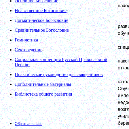
Основное Богословие
нахо
Нравственное Богословие
Догматическое Богословие
разв
Сравнительное Богословие
обуч
Гомилетика
спец
Сектоведение
Социальная концепция Русской Православной
нако
Церкви
откр
Практическое руководство для священников
като
Дополнительные материалы
Обуч
Библиотека общего развития
импе
недо
возг
учил
бере
Обратная связь