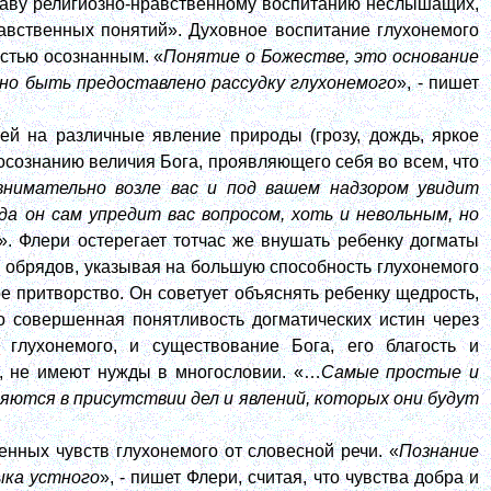
лаву религиозно-нравственному воспитанию неслышащих,
авственных понятий». Духовное воспитание глухонемого
остью осознанным. «
Понятие о Божестве, это основание
лжно быть предоставлено рассудку глухонемого
», - пишет
й на различные явление природы (грозу, дождь, яркое
 осознанию величия Бога, проявляющего себя во всем, что
внимательно возле вас и под вашем надзором увидит
да он сам упредит вас вопросом, хоть и невольным, но
». Флери остерегает тотчас же внушать ребенку догматы
 обрядов, указывая на большую способность глухонемого
 притворство. Он советует объяснять ребенку щедрость,
о совершенная понятливость догматических истин через
 глухонемого, и существование Бога, его благость и
ы, не имеют нужды в многословии. «…
Самые простые и
няются в присутствии дел и явлений, которых они будут
нных чувств глухонемого от словесной речи. «
Познание
ыка устного
», - пишет Флери, считая, что чувства добра и