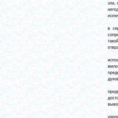
зла,
него
есте
в се
сопр
тако
отвр
испо
мило
пред
духо
пред
дост
выво
удел