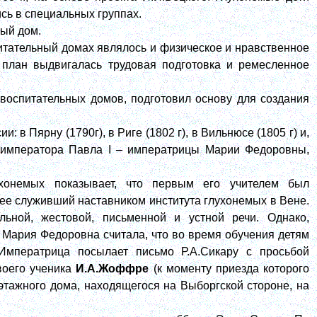
сь в специальных группах.
ный дом.
итательный домах являлось и физическое и нравственное
й план выдвигалась трудовая подготовка и ремесленное
 воспитательных домов, подготовил основу для создания
в Пярну (1790г), в Риге (1802 г), в Вильнюсе (1805 г) и,
ги императора Павла I – императрицы Марии Федоровны,
ухонемых показывает, что первым его учителем был
нее служивший наставником института глухонемых в Вене.
ьной, жестовой, письменной и устной речи. Однако,
 Мария Федоровна считала, что во время обучения детям
Императрица посылает письмо Р.А.Сикару с просьбой
воего ученика
И.А.Жоффре
(к моменту приезда которого
этажного дома, находящегося на Выборгской стороне, на