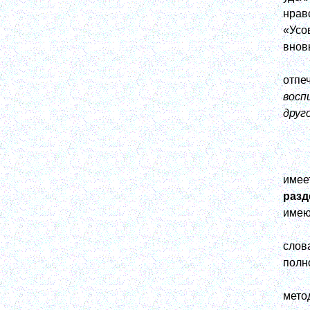
нрав
«Усо
внов
отпе
восп
друг
имее
разд
имею
слов
полн
мето