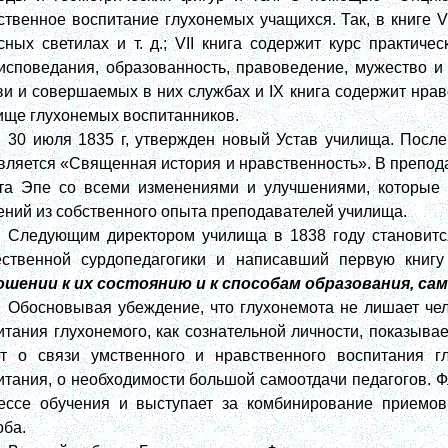
ственное воспитание глухонемых учащихся. Так, в книге 
сных светилах и т. д.; VII книга содержит курс практиче
исповедания, образованность, правоведение, мужество и 
ви и совершаемых в них службах и IX книга содержит нра
ище глухонемых воспитанников.
30 июля 1835 г, утвержден новый Устав училища. После
вляется «Священная история и нравственность». В препод
та Эпе со всеми изменениями и улучшениями, которые
ений из собственного опыта преподавателей училища.
Следующим директором училища в 1838 году становит
ественной сурдопедагогики и написавший первую книг
шении к их состоянию и к способам образования, с
Обосновывая убеждение, что глухонемота не лишает чел
итания глухонемого, как сознательной личности, показыва
т о связи умственного и нравственного воспитания г
итания, о необходимости большой самоотдачи педагогов. 
ессе обучения и выступает за комбинирование приемов
оба.