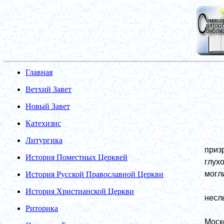
Главная
Ветхий Завет
Новый Завет
Катехизис
Литургика
приз
История Поместных Церквей
глух
могл
История Русской Православной Церкви
История Христианской Церкви
несл
Риторика
Моск