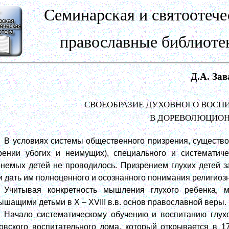
Семинарская и святоотече
православные библиоте
Д.А. За
СВОЕОБРАЗИЕ ДУХОВНОГО ВОСП
В ДОРЕВОЛЮЦИО
В условиях системы общественного призрения, существова
рении убогих и неимущих), специального и систематиче
онемых детей не проводилось. Призрением глухих детей 
и дать им полноценного и осознанного понимания религиоз
Учитывая конкретность мышления глухого ребенка,
ышащими детьми в X – XVIII в.в. основ православной веры.
Начало систематическому обучению и воспитанию глух
овского воспитательного дома, который открывается в 17