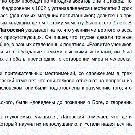
 котором проходит по методике аббатов Эпе и Сикара. По
Федоровной в 1802 г, устанавливается шестилетний срок
ласс (для самых младших воспитанников) делится на три
мым младшим детям к этому моменту было всего 7 лет). В
Лаговский
указывает на то, что ученики четвертого класса
х присутствующих. Он пишет, что глухие давали точные
обще, о разных отвлеченных понятиях. «Развитие учеников
ести их в обладание самыми высокими истинами; им был
их с неба в преисподню, о сотворении мира и человека,
 и притяжательных местоимений, со спряжением в трех
овский отмечает, что они толково отвечают на вопросы из
человеком, они были подготовлены к разумению того, что
вского, были «доведены до познания о Боге, о творении
 глухонемых учащихся, Лаговский отмечает, что дети
который научил их непослушанию, и «стали надеяться на