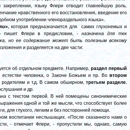
и закреплении, языку Флери отводит главнейшую роль.
венчание нравственного его восстановления, введение его
удобном употреблении членораздельного языка».
ти
»,
которая предназначается для
самих глухонемых и
 пишет Флери в предисловии, -
назначена для тех
ка, но ее содержание может быть полезным всякому
изложения и разделяется на две части:
туется об отдельном предмете. Например,
раздел первый
 естестве человека, о Законе Божьем и пр. Во
втором
к родителям и т.д. В самом обширном,
третьем разделе
,
ослушания и др.
зана с текстом первой. В ней помещены синонимические
ыражения одной и той же мысли, что способствует более
и, для глухого, легким и без посторонней помощи.
вном воспитании неслышащих. «После сказанного нами о
ти, - отмечает Флери, - пропустили мы, однако, самую