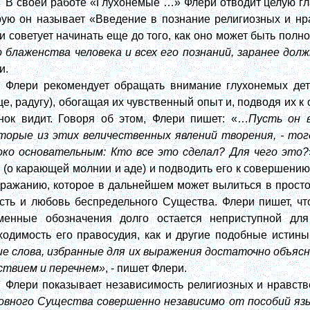
В своей работе «Глухонемые …» Флери отводит целую г
рую он называет «Введение в познание религиозных и нр
и советует начинать еще до того, как оно может быть полн
о блаженства человека и всех его познаний, заранее до
и.
Флери рекомендует обращать внимание глухонемых дете
це, радугу), обогащая их чувственный опыт и, подводя их к
нок видит. Говоря об этом, Флери пишет: «…
Пусть он 
торые из этих величественных явлений творения, - тог
око основательным: Кто все это сделал? Для чего это?
 (о карающей молнии и аде) и подводить его к совершению
дражанию, которое в дальнейшем может вылиться в простое
сть и любовь беспредельного Существа. Флери пишет, чт
менные обозначения долго остается неприступной для
ходимость его правосудия, как и другие подобные истин
ие слова, избранные для их выражения достаточно объяс
ствием и перечнем»
, - пишет Флери.
Флери показывает независимость религиозных и нравстве
овного Существа совершенно независимо от пособий яз