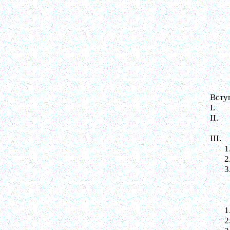
Всту
I.
II.
III.
1
2
3
1
2