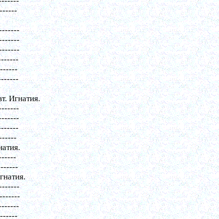
-------
------
-------
-------
-------
-------
-------
-------
вт. Игнатия.
-------
-------
-------
------
натия.
------
-------
гнатия.
-------
-------
-------
-------