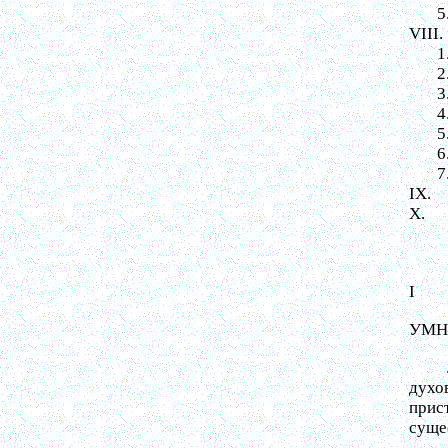
5
VIII.
1
2
3
4
5
6
7
IX.
X.
I
УМН
духо
прис
суще