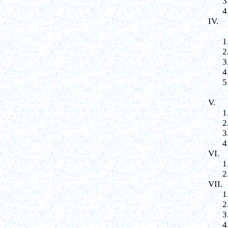
3
4
IV.
1
2
3
4
5
V.
1
2
3
4
VI.
1
2
VII.
1
2
3
4