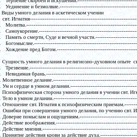
.
Терпение скорбей и искушений.
--------------------------------
.
Уединение и безмолвие.
------------------------------------------
Виды умного делания в аскетическом учении
свт. Игнатия
----------------------------------------------------------
.
Молитва.
------------------------------------------------------------
.
Самоукорение.
-----------------------------------------------------
.
Память о смерти, Суде и вечной участи.
----------------------
.
Богомыслие.
-------------------------------------------------------
.
Хождение пред Богом.
-------------------------------------------
Сущность умного делания в религиозно-духовном опыте
с
.
Трезвение.
----------------------------------------------------------
.
Невидимая брань.
-------------------------------------------------
.
Молитвенное делание.
---------------------------------------------
.
Ум и сердце в умном делании.
------------------------------------
Психофизическая сторона умного делания в учении свт. Иг
.
Тело в умном делании.
---------------------------------------------
.
Отношение свт. Игнатия к психофизическим приемам.
------
Ошибки при совершении умного делания, по учению свт. И
.
Доверие помыслам и ощущениям.
-------------------------------
.
Действие воображения.
--------------------------------------------
.
Действие мнения.
---------------------------------------------------
.
Принятие действия крови за действие духа.
-------------------