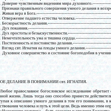
.
Доверие чувственным видениям мира духовного.
------------
Признаки правильного совершения умного делания в воззре
.
Живая вера в Бога.
--------------------------------------------------
.
Отвержение падшего естества человека.
-----------------------
.
Бескорыстность делания.
------------------------------------------
.
Дух покаяния.
-------------------------------------------------------
.
Дух простоты и безыскуственности.
----------------------------
.
Немечтательность ума и тишина сердца.
-----------------------
.
Постепенность и постоянство делания.
-------------------------
Взгляд свт. Игнатия на плоды умного делания.
----------------
Духовное совершенство и состояние богоподобия в учении 
ОЕ ДЕЛАНИЕ В ПОНИМАНИИ свт. ИГНАТИЯ.
Любое православное богословское исследование обретает 
вной жизни. Лишь тогда оно способно принести действитель
тупая к описанию умного делания в том его понимании, в к
ствования человека и путь к этой цели. Ведь именно этим о
«Назначение человека – быть сосудом и орудием Божества.