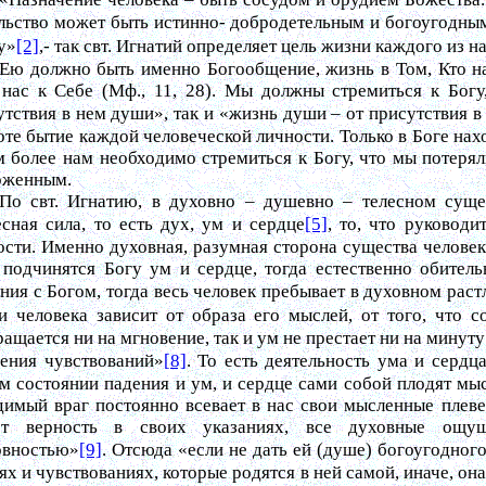
льство может быть истинно- добродетельным и богоугодны
у»
[2]
,- так свт. Игнатий определяет цель жизни каждого из на
Ею должно быть именно Богообщение, жизнь в Том, Кто нас
 нас к Себе (Мф., 11, 28). Мы должны стремиться к Бог
утствия в нем души», так и «жизнь души – от присутствия в
оте бытие каждой человеческой личности. Только в Боге нах
м более нам необходимо стремиться к Богу, что мы потеря
рженным.
По свт. Игнатию, в духовно – душевно – телесном суще
есная сила, то есть дух, ум и сердце
[5]
, то, что руковод
ости. Именно духовная, разумная сторона существа челове
 подчинятся Богу ум и сердце, тогда естественно обитель
ния с Богом, тогда весь человек пребывает в духовном раст
и человека зависит от образа его мыслей, от того, что 
ащается ни на мгновение, так и ум не престает ни на минуту
ения чувствований»
[8]
. То есть деятельность ума и сердц
м состоянии падения и ум, и сердце сами собой плодят мы
димый враг постоянно всевает в нас свои мысленные плеве
ет верность в своих указаниях, все духовные ощу
овностью»
[9]
. Отсюда «если не дать ей (душе) богоугодног
х и чувствованиях, которые родятся в ней самой, иначе, она 