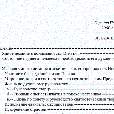
Сергиев П
2000 г
ОГЛАВЛЕ
пление
------------------------------------------------------------------
Умное делание в понимании свт. Игнатия.
----------------------
Состояние падшего человека и необходимость его духовно
------------------------------------------------
Условия умного делания в аскетических воззрениях свт. Иг
.
Участие в благодатной жизни Церкви.
------------------------
.
Устроение жизни в соответствии со святоотеческим Пред
.
Жизнь по духовному руководству.
-----------------------------
а.
--
Руководство старца.
----------------------------------------
б.
--
Личный опыт свт.Игнатия в поиске наставника.
-------
в.
--
Жизнь по совету и руководство святоотеческими тв
.
Исполнение евангельских заповедей.
-------------------------
.
Искоренение страстей.
-------------------------------------------