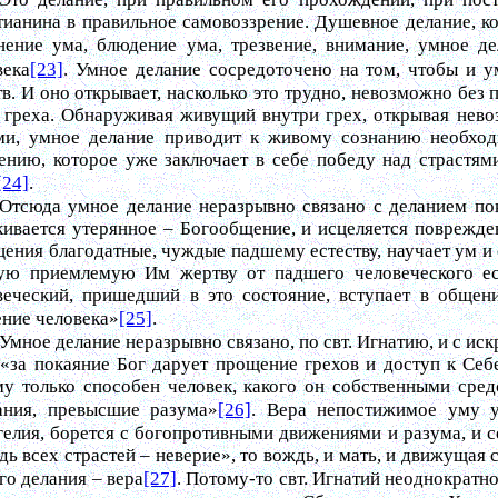
тианина в правильное самовоззрение. Душевное делание, ко
нение ума, блюдение ума, трезвение, внимание, умное де
века
[23]
. Умное делание сосредоточено на том, чтобы и у
тв. И оно открывает, насколько это трудно, невозможно без 
 греха. Обнаруживая живущий внутри грех, открывая нево
ми, умное делание приводит к живому сознанию необхо
ению, которое уже заключает в себе победу над страстям
[24]
.
Отсюда умное делание неразрывно связано с деланием пок
кивается утерянное – Богообщение, и исцеляется поврежде
ения благодатные, чуждые падшему естеству, научает ум и
ую приемлемую Им жертву от падшего человеческого ест
веческий, пришедший в это состояние, вступает в обще
ение человека»
[25]
.
Умное делание неразрывно связано, по свт. Игнатию, и с иск
 «за покаяние Бог дарует прощение грехов и доступ к Себе
му только способен человек, какого он собственными сред
ания, превысшие разума»
[26]
. Вера непостижимое уму у
гелия, борется с богопротивными движениями и разума, и се
ь всех страстей – неверие», то вождь, и мать, и движущая 
го делания – вера
[27]
. Потому-то свт. Игнатий неоднократно