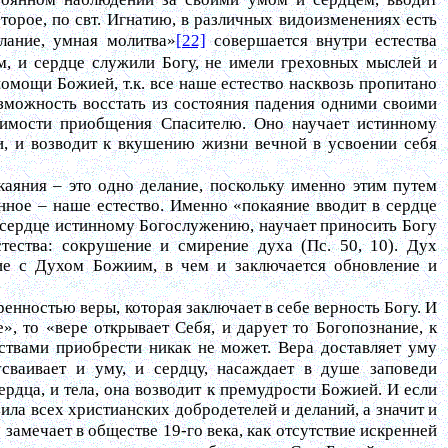
торое, по свт. Игнатию, в различных видоизменениях есть
лание, умная молитва»
[22]
совершается внутри естества
м, и сердце служили Богу, не имели греховных мыслей и
помощи Божией, т.к. все наше естество насквозь пропитано
зможность восстать из состояния падения одними своими
димости приобщения Спасителю. Оно научает истинному
и, и возводит к вкушению жизни вечной в усвоении себя
аяния – это одно делание, поскольку именно этим путем
нное – наше естество. Именно «покаяние вводит в сердце
 сердце истинному Богослужению, научает приносить Богу
ества: сокрушение и смирение духа (Пс. 50, 10). Дух
ние с Духом Божиим, в чем и заключается обновление и
ренностью веры, которая заключает в себе верность Богу. И
», то «вере открывает Себя, и дарует то Богопознание, к
ствами приобрести никак не может. Вера доставляет уму
сваивает и уму, и сердцу, насаждает в душе заповеди
рдца, и тела, она возводит к премудрости Божией. И если
сила всех христианских добродетелей и деланий, а значит и
 замечает в обществе 19-го века, как отсутствие искренней