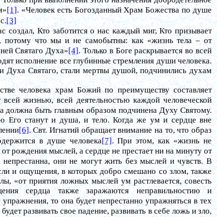
м»
[1]
. «Человек есть Богозданный Храм Божества по душе
с.
[3]
 создал, Кто заботится о нас каждый миг, Кто призывает
у, потому что мы и не самобытны: как «жизнь тела – от
 ней Святаго Духа»
[4]
. Только в Боге раскрывается во всей
одят исполнение все глубинные стремления души человека.
ли Духа Святаго, стали мертвы душой, подчинились духам
стве человека храм Божий по преимуществу составляет
ит всей жизнью, всей деятельностью каждой человеческой
ка должна быть главным образом подчинена Духу Святому.
ю Его станут и душа, и тело. Когда же ум и сердце вне
лении
[6]
. Свт. Игнатий обращает внимание на то, что образ
содержится в душе человека
[7]
. При этом, как «жизнь не
 от рождения мыслей, а сердце не престает ни на минуту от
а непрестанна, они не могут жить без мыслей и чувств. В
сли и ощущения, в которых добро смешано со злом, также
лы, «от приятия ложных мыслей ум растлевается, совесть
щения сердца также заражаются неправильностию и
о упражнения, то она будет непрестанно упражняться в тех
будет развивать свое падение, развивать в себе ложь и зло,