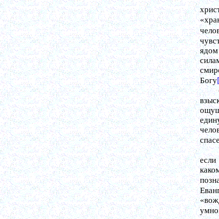
хрис
«хра
чело
чувс
ядом
сила
смир
Богу
взыс
ощущ
един
чело
спас
если
како
позн
Еван
«вожд
умно