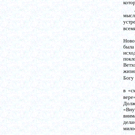
кото
мысл
устр
всем
Ново
была
исхо
покл
Ветх
жизни
Богу 
в «с
вере
Долж
«Вну
вним
дела
мило