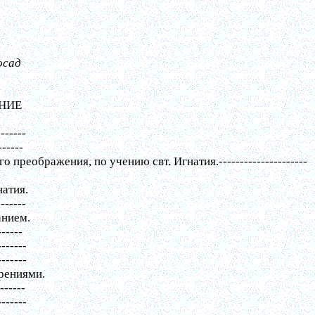
осад
.
НИЕ
-------
------
го преображения, по учению свт. Игнатия.
---------------------
натия.
-------
анием.
------
-------
-------
орениями.
-------
-------