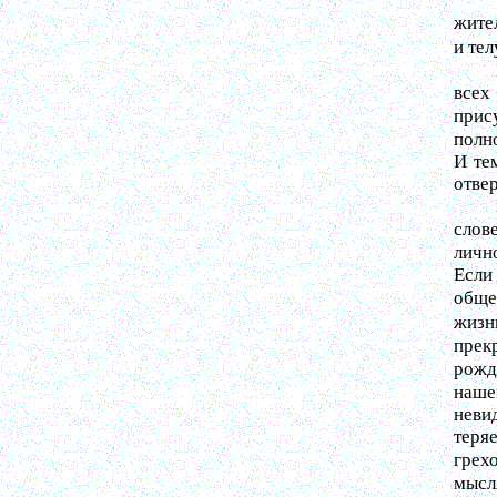
жите
и тел
всех
прис
полн
И те
отве
слов
личн
Если
обще
жизн
прекр
рожд
наше
неви
теря
грех
мысля