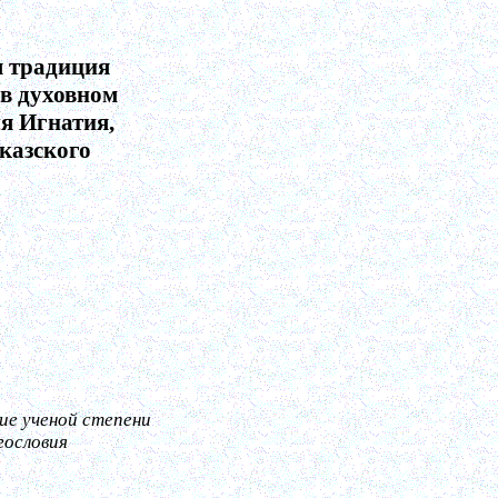
я традиция
 в духовном
я Игнатия,
казского
ие ученой степени
гословия