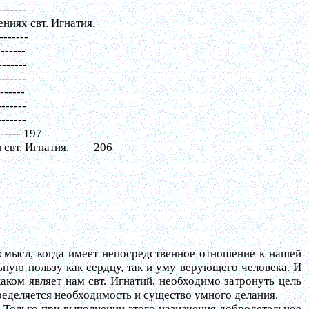
-------
ниях свт. Игнатия.
-------
-------
-------
-------
-------
-------
-------
------
197
свт. Игнатия.
206
смысл, когда имеет непосредственное отношение к нашей
ную пользу как сердцу, так и уму верующего человека. И
аком являет нам свт. Игнатий, необходимо затронуть цель
пределяется необходимость и существо умного делания.
 Только при выполнении этого назначения добродетельное