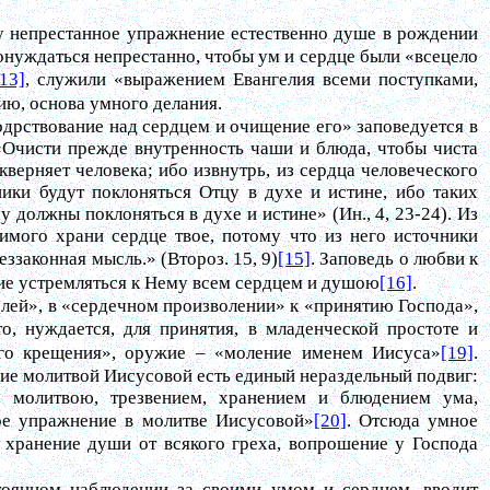
ку непрестанное упражнение естественно душе в рождении
онуждаться непрестанно, чтобы ум и сердце были «всецело
[13]
, служили «выражением Евангелия всеми поступками,
атию, основа умного делания.
одрствование над сердцем и очищение его» заповедуется в
 «Очисти прежде внутренность чаши и блюда, чтобы чиста
кверняет человека; ибо извнутрь, из сердца человеческого
ики будут поклоняться Отцу в духе и истине, ибо таких
 должны поклоняться в духе и истине» (Ин., 4, 23-24). Из
имого храни сердце твое, потому что из него источники
еззаконная мысль.» (Второз. 15, 9)
[15]
. Заповедь о любви к
ление устремляться к Нему всем сердцем и душою
[16]
.
лей», в «сердечном произволении» к «принятию Господа»,
о, нуждается, для принятия, в младенческой простоте и
ого крещения», оружие – «моление именем Иисуса»
[19]
.
ние молитвой Иисусовой есть единый нераздельный подвиг:
 молитвою, трезвением, хранением и блюдением ума,
ное упражнение в молитве Иисусовой»
[20]
. Отсюда умное
 хранение души от всякого греха, вопрошение у Господа
тоянном наблюдении за своими умом и сердцем, вводит