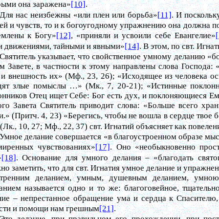
рыми она заражена»
[10]
.
Для нас неизбежны «или плен или борьба»
[11]
. И посколь
ей и чувств, то и к богоугодному упражнению она должна п
емлены к Богу»
[12]
, «приняли и усвоили себе Евангелие»
и движениями, тайными и явными»
[14]
. В этом, по свт. Игн
Святитель указывает, что свойственное умному деланию «б
м Завете, в частности к этому направлены слова Господа:
 и внешность их» (Мф., 23, 26); «Исходящее из человека ос
дят злые помыслы …» (Мк., 7, 20-21); «Истинные поклонн
онников Отец ищет Себе: Бог есть дух, и поклоняющиеся Ему
ого Завета Святитель приводит слова: «Больше всего хран
.» (Притч. 4, 23) «Берегись, чтобы не вошла в сердце твое б
(Лк., 10, 27; Мф., 22, 37) свт. Игнатий объясняет как пове
Умное делание совершается «в благоустроенном образе мыс
миренных чувствованиях»
[17]
. Оно «необыкновенно прост
»
[18]
. Основание для умного делания – «благодать свят
но заметить, что для свт. Игнатия умное делание и упражне
тренним деланием, умным, душевным деланием, умною
анием называется одно и то же: благоговейное, тщатель
ние – непрестанное обращение ума и сердца к Спасителю,
сти и помощи нам грешным
[21]
.
Это делание, при правильном его прохождении, при пос