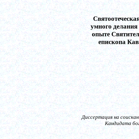
Святоотеческа
умного делания
опыте Святител
епископа Кав
Диссертация на соискан
Кандидата бо