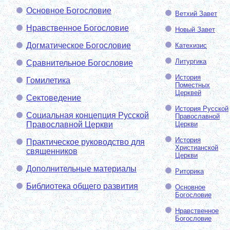
Основное Богословие
Ветхий Завет
Нравственное Богословие
Новый Завет
Догматическое Богословие
Катехизис
Литургика
Сравнительное Богословие
История
Гомилетика
Поместных
Церквей
Сектоведение
История Русской
Социальная концепция Русской
Православной
Православной Церкви
Церкви
История
Практическое руководство для
Христианской
священников
Церкви
Дополнительные материалы
Риторика
Библиотека общего развития
Основное
Богословие
Нравственное
Богословие