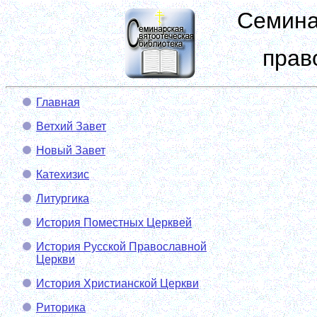
Семина
прав
Главная
Ветхий Завет
Новый Завет
Катехизис
Литургика
История Поместных Церквей
История Русской Православной
Церкви
История Христианской Церкви
Риторика