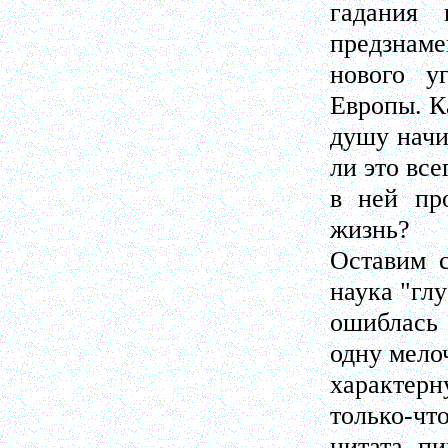
гадания 
предзнаме
нового у
Европы. К
душу начи
ли это все
в ней про
жизнь?
Оставим с
наука "гл
ошиблась 
одну мело
характер
только-чт
цитата, п