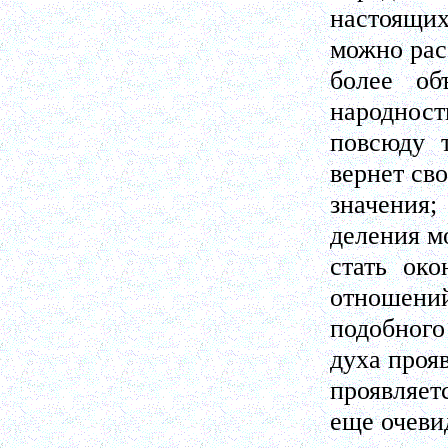
настоящи
можно рас
более об
народност
повсюду 
вернет св
значения;
деления м
стать ок
отношений
подобного
духа проя
проявляет
еще очеви