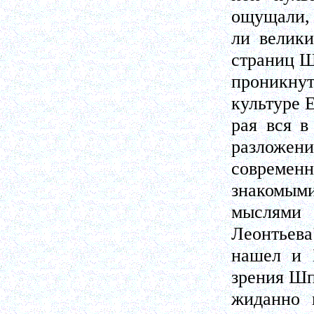
ощущали, 
ли велики
страниц Ш
проникнут
культуре 
рая вся в
разложени
современ
знакомыми
мыслями 
Леонтьева
нашел и Б
зрения Шп
жиданно 