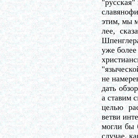
"русская"
славяноф
этим, мы м
лее, сказ
Шпенглера
уже более
христианс
"языческо
не намере
дать обзо
а ставим 
целью ра
ветви инт
могли бы 
случае, ка