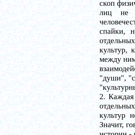
скоп физи
лиц не 
человечес
спайки, 
отдельных
культур, 
между ним
взаимодей
"души", "с
"культурны
2. Каждая
отдельных
культур н
Значит, го
истории - 