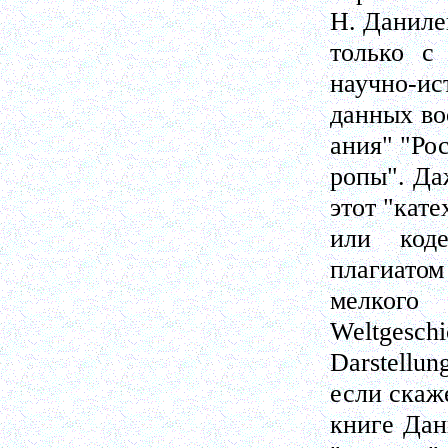
Н. Даниле
только с
научно-ис
данных во
ания" "Ро
ропы". Да
этот "кате
или коде
плагиатом
мелкого
Weltgeschi
Darstellu
если скаже
книге Дан