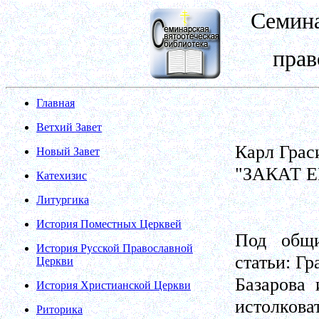
Семина
прав
Главная
Ветхий Завет
Карл Грас
Новый Завет
"ЗАКАТ 
Катехизис
Литургика
История Поместных Церквей
Под общи
История Русской Православной
статьи: Гр
Церкви
Базарова 
История Христианской Церкви
истолкова
Риторика