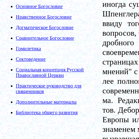
иногда су
Основное Богословие
Шпенглера
Нравственное Богословие
ввиду то
Догматическое Богословие
вопросов,
Сравнительное Богословие
дробного
Гомилетика
своевреме
Сектоведение
страница
мнений" с
Социальная концепция Русской
Православной Церкви
лее полно
Практическое руководство для
современн
священников
ма. Редак
Дополнительные материалы
тов. Дебо
Библиотека общего развития
Европы ил
знаменем 
вызвавша