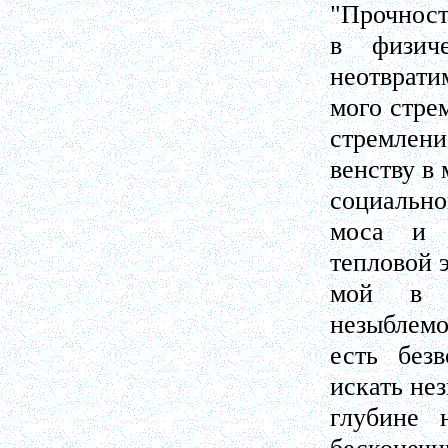
"Прочност
в физич
неотврати
мого стре
стремлени
венству в
социально
моса и 
тепловой 
мой в э
незыблемо
есть без
искать не
глубине 