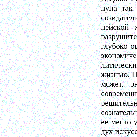
пуна так 
созидател
пейской 
разрушите
глубоко о
экономиче
литическ
жизнью. П
может, о
современн
решител
сознатель
ее место 
дух искусс