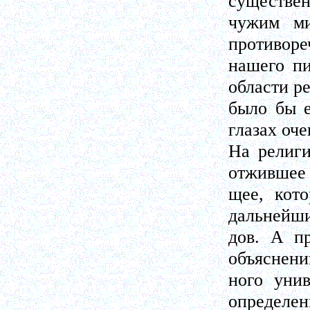
существен
чужим ми
противоре
нашего пи
области р
было бы е
глазах оче
На религи
отжившее 
щее, кот
дальнейши
дов. А пр
объяснени
ного унив
определен