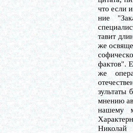
что если 
ние "Зак
специалист
тавит дли
же освяще
софическ
фактов". 
же опер
отечествен
зультаты 
мнению ав
нашему м
Характерн
Николай 