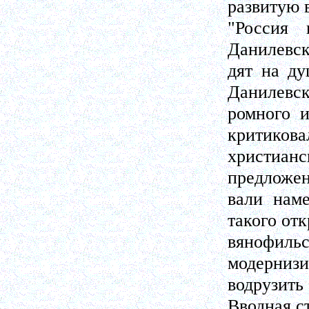
развитую в
"Россия 
Данилевск
дят на ду
Данилевск
ромного и
критикова
христиа
предложен
вали наме
такого отк
вянофи
модернизи
водрузить
Вводная ст