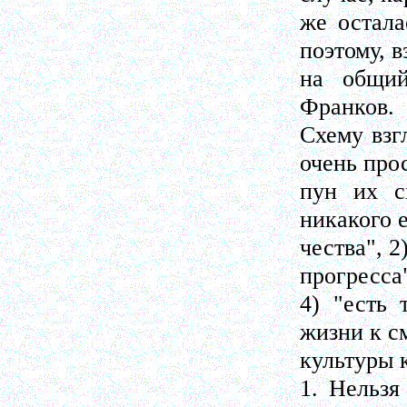
же остала
поэтому, в
на общий
Франков.
Схему взг
очень прос
пун их с
никакого 
чества", 2
прогресса
4) "есть 
жизни к с
культуры к
1. Нельзя