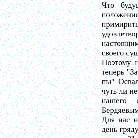
Что буду
положение
примирить
удовлетв
настоящим
своего су
Поэтому н
теперь "За
пы" Осва
чуть ли н
нашего о
Бердяевым
Для нас н
день гряд