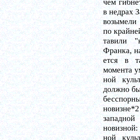
чем гибне
в недрах 
возымели 
по крайней
тавили "
Франка, н
ется в т
момента у
ной куль
должно бы
бесспорн
новизне*2
западной
новизной: 
ной куль