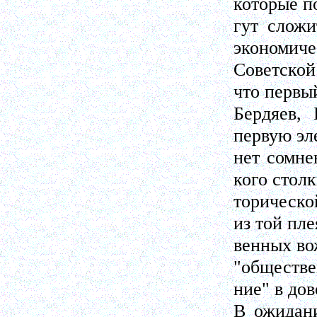
которые п
гут сложи
экономиче
Советской
что первый
Бердяев,
первую эл
нет сомне
кого столк
торическо
из той пле
венных во
"обществе
ние" в до
В ожидани