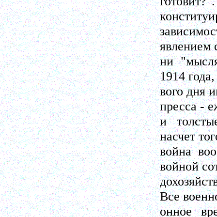
готовит?"
конституи
зависимос
явлением с
ни "мысл
1914 года, 
вого дня 
пресса - 
и толсты
насчет тог
война во
войной со
дохозяйст
Все военн
онное вр