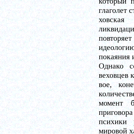
который п
глаголет с
ховская
ликвидаци
повторяет
идеологию
покаяния 
Однако с
веховцев к
вое, кон
количеств
момент б
приговора
психики 
мировой х