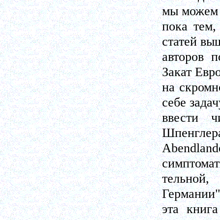
мы можем 
пока тем,
статей вы
авторов 
Закат Евр
на скромн
себе задач
ввести 
Шпенглера
Abendla
симптомат
тельной
Германии"
эта книг