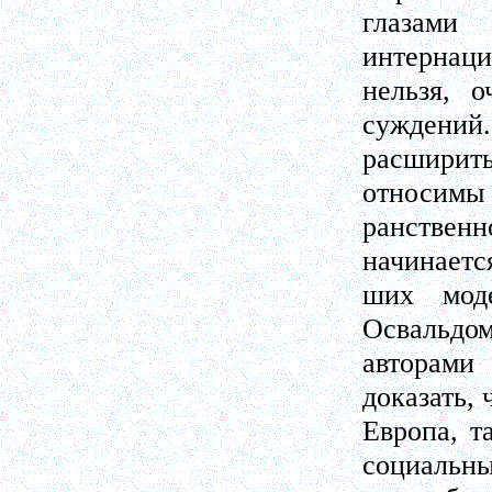
глазам
интернаци
нельзя, о
суждений.
расширит
относимы 
ранствен
начинаетс
ших моде
Освальдом
авторами 
доказать, 
Европа, т
социальны