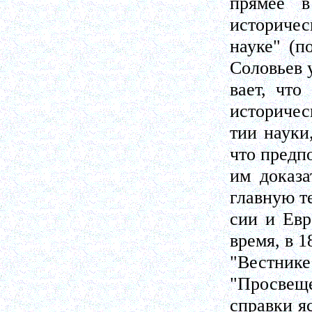
прямее 
историческ
науке" (п
Соловьев 
вает, что
историчес
тии науки
что предп
им доказа
главную т
сии и Евр
время, в 1
"Вестни
"Просвещен
справки я