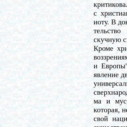
критикова
с христиа
иоту. В до
тельство
скучную с
Кроме хри
воззрения
и Европы"
явление д
универс
сверхнаро
ма и мус
которая, 
свой наци