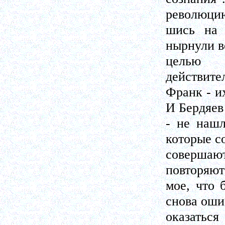
революцию
шись на 
нырнули в
целью о
действител
Франк - и
И Бердяев
- не нашл
которые с
совершают
повторяют
мое, что 
снова оши
оказатьс