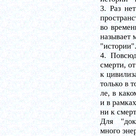
3. Раз не
пространс
во времен
называет 
"истории"
4. Повсю
смерти, о
к цивилиз
только в т
ле, в как
и в рамках
ни к смерт
Для "док
много эне