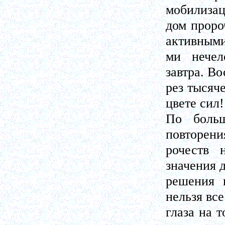
мобилиза
дом проро
активными
ми нечел
завтра. В
рез тысяч
цвете сил!
По больш
повторени
рочеств
значения 
решения 
нельзя все
глаза на 