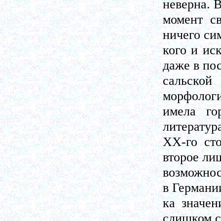
неверна. 
момент св
ничего си
кого и ис
даже в по
сальско
морфологи
имела го
литература
XX-го сто
второе ли
возможнос
в Германи
ка значен
слишком с