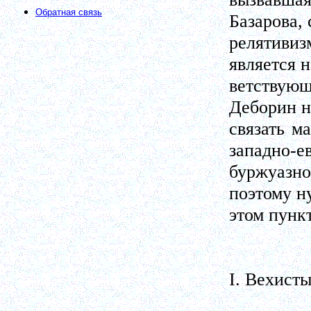
Обратная связь
Базарова, 
релятиви
является н
ветствую
Деборин 
связать м
западно-е
буржуазн
поэтому н
этом пунк
I. Вехист