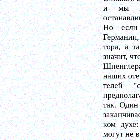
и мы н
останавли
Но если
Германии,
тора, а т
значит, чт
Шпенглер
наших оте
телей "
предполаг
так. Один
заканчивае
ком духе:
могут не 