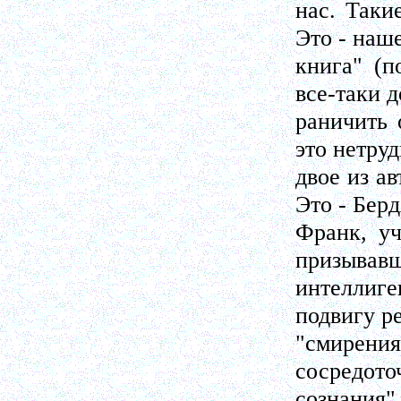
нас. Таки
Это - наш
книга" (п
все-таки 
раничить 
это нетруд
двое из а
Это - Берд
Франк, уч
призывав
интеллиг
подвигу р
"смирен
сосредото
сознания"