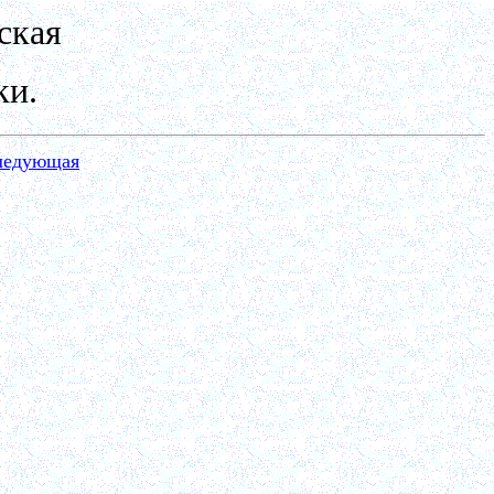
ская
ки.
ледующая