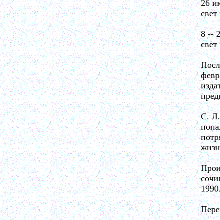
26 и
свет
8 --
свет
Посл
февр
изда
пред
С. Л
попа
потр
жизн
Прои
сочи
1990
Пере