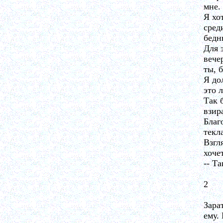
мне.
Я хо
сред
бедн
Для 
вече
ты, 
Я до
это 
Так 
взир
Благ
текл
Взгл
хоче
-- Т
2
Зара
ему.