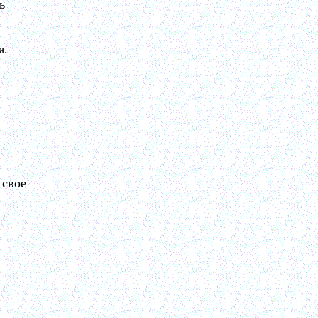
ь
я.
 свое