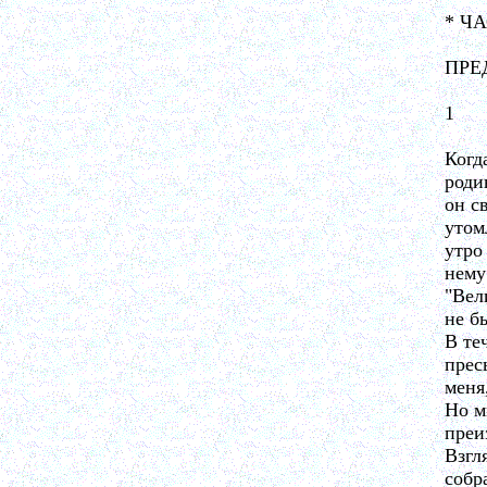
* Ч
ПРЕ
1
Когд
роди
он с
утом
утро
нему
"Вел
не б
В те
прес
меня
Но м
преи
Взгл
собр