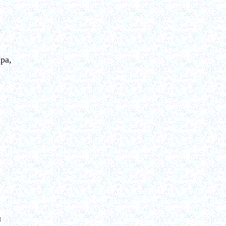
а
ра,
л