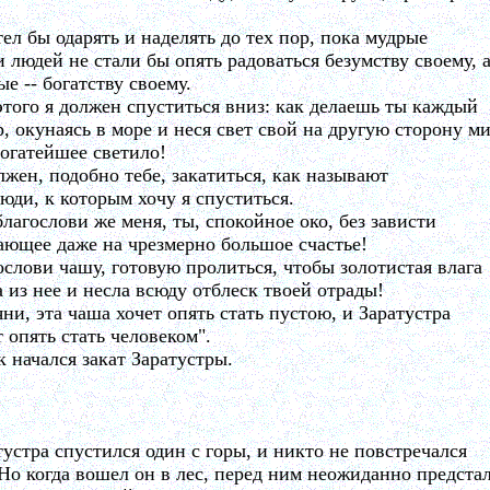
тел бы одарять и наделять до тех пор, пока мудрые
и людей не стали бы опять радоваться безумству своему, 
ые -- богатству своему.
этого я должен спуститься вниз: как делаешь ты каждый
р, окунаясь в море и неся свет свой на другую сторону ми
богатейшее светило!
лжен, подобно тебе, закатиться, как называют
люди, к которым хочу я спуститься.
благослови же меня, ты, спокойное око, без зависти
ающее даже на чрезмерно большое счастье!
ослови чашу, готовую пролиться, чтобы золотистая влага
а из нее и несла всюду отблеск твоей отрады!
яни, эта чаша хочет опять стать пустою, и Заратустра
т опять стать человеком".
ак начался закат Заратустры.
тустра спустился один с горы, и никто не повстречался
 Но когда вошел он в лес, перед ним неожиданно предста