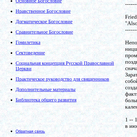
Основное Богословие
------
Нравственное Богословие
Fried
Догматическое Богословие
"Also
------
Сравнительное Богословие
Непо
Гомилетика
ницш
Сектоведение
пром
позд
Социальная концепция Русской Православной
снач
Церкви
Зара
Практическое руководство для священников
собо
созд
Дополнительные материалы
факт
Библиотека общего развития
боль
кале
1 -- 
в ию
Обратная связь