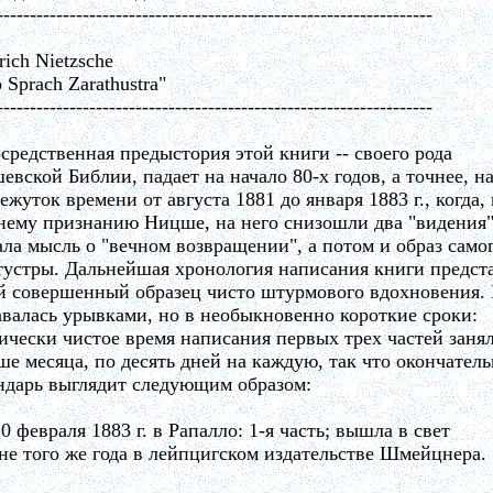
------------------------------------------------------------------
rich Nietzsche
 Sprach Zarathustra"
------------------------------------------------------------------
средственная предыстория этой книги -- своего рода
евской Библии, падает на начало 80-х годов, а точнее, н
ежуток времени от августа 1881 до января 1883 г., когда,
нему признанию Ницше, на него снизошли два "видения"
ала мысль о "вечном возвращении", а потом и образ само
тустры. Дальнейшая хронология написания книги предст
й совершенный образец чисто штурмового вдохновения.
авалась урывками, но в необыкновенно короткие сроки:
ически чистое время написания первых трех частей заня
ше месяца, по десять дней на каждую, так что окончател
ндарь выглядит следующим образом:
10 февраля 1883 г. в Рапалло: 1-я часть; вышла в свет
не того же года в лейпцигском издательстве Шмейцнера.