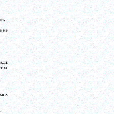
ти.
е не
ади:
стра
ся к
я