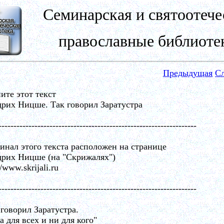
Семинарская и святоотече
православные библиоте
Предыдущая
С
ите этот текст
рих Ницше. Так говорил Заратустра
------------------------------------------------------------------
инал этого текста расположен на странице
рих Ницше (на "Скрижалях")
//www.skrijali.ru
------------------------------------------------------------------
 говорил Заратустра.
а для всех и ни для кого"