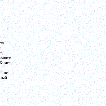
а
 по
:
го
авляет
 Книга
ло не
ьный