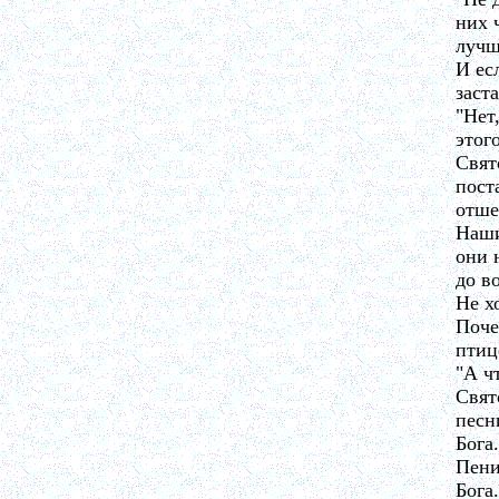
них 
лучш
И ес
заста
"Нет
этог
Свят
пост
отше
Наши
они 
до в
Не х
Поче
птиц
"А ч
Свят
песн
Бога.
Пени
Бога