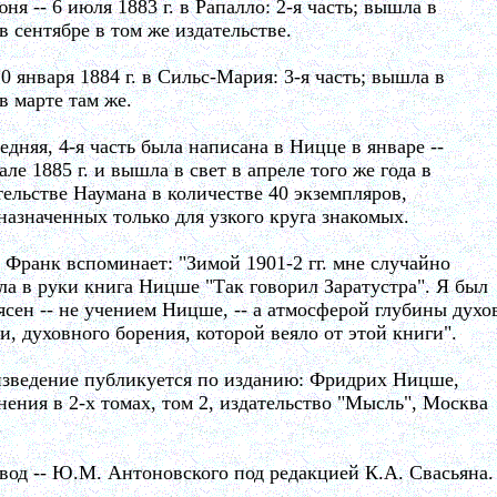
юня -- 6 июля 1883 г. в Рапалло: 2-я часть; вышла в
 в сентябре в том же издательстве.
 20 января 1884 г. в Сильс-Мария: 3-я часть; вышла в
 в марте там же.
едняя, 4-я часть была написана в Ницце в январе --
але 1885 г. и вышла в свет в апреле того же года в
тельстве Наумана в количестве 40 экземпляров,
назначенных только для узкого круга знакомых.
. Франк вспоминает: "Зимой 1901-2 гг. мне случайно
ла в руки книга Ницше "Так говорил Заратустра". Я был
ясен -- не учением Ницше, -- а атмосферой глубины духо
и, духовного борения, которой веяло от этой книги".
зведение публикуется по изданию: Фридрих Ницше,
нения в 2-х томах, том 2, издательство "Мысль", Москва
.
вод -- Ю.М. Антоновского под редакцией К.А. Свасьяна.