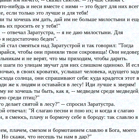
что-нибудь и неси вместе с ними -- это будет для них все
е, если только это лучше и для тебя!
ли ты хочешь им дать, дай им не больше милостыни и ещ
вь их просить ее у тебя!"
, -- отвечал Заратустра, -- я не даю милостыни. Для
о я недостаточно беден".
ой стал смеяться над Заратустрой и так говорил: "Тогда
арайся, чтобы они приняли твои сокровища! Они недове
льникам и не верят, что мы приходим, чтобы дарить.
 шаги по улицам звучат для них слишком одиноко. И ес
ночью, в своих кроватях, услышат человека, идущего зад
осхода солнца, они спрашивают себя: куда крадется этот 
оди же к людям и оставайся в лесу! Иди лучше к зверям!
му не хочешь ты быть, как я, -- медведем среди медведей
ею среди птиц?"
то делает святой в лесу?" -- спросил Заратустра.
ой отвечал: "Я слагаю песни и пою их; и когда я слагаю
и, я смеюсь, плачу и бормочу себе в бороду: так славлю я
ем, плачем, смехом и бормотанием славлю я Бога, моего
. Но скажи, что несешь ты нам в дар?"