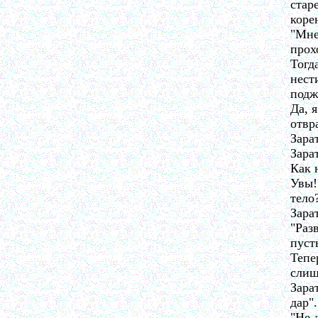
стар
коре
"Мне
прох
Тогд
нест
подж
Да, я
отвр
Зара
Зара
Как 
Увы!
тело
Зара
"Разв
пуст
Тепе
слиш
Зара
дар".
"Не 