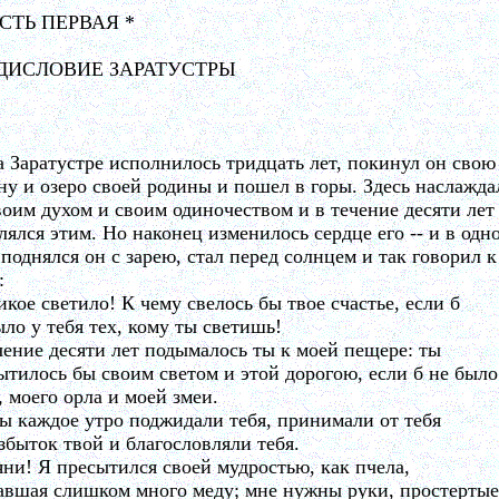
АСТЬ ПЕРВАЯ *
ДИСЛОВИЕ ЗАРАТУСТРЫ
а Заратустре исполнилось тридцать лет, покинул он свою
ну и озеро своей родины и пошел в горы. Здесь наслажда
воим духом и своим одиночеством и в течение десяти лет
лялся этим. Но наконец изменилось сердце его -- и в одн
 поднялся он с зарею, стал перед солнцем и так говорил к
:
икое светило! К чему свелось бы твое счастье, если б
ыло у тебя тех, кому ты светишь!
чение десяти лет подымалось ты к моей пещере: ты
ытилось бы своим светом и этой дорогою, если б не было
, моего орла и моей змеи.
ы каждое утро поджидали тебя, принимали от тебя
збыток твой и благословляли тебя.
яни! Я пресытился своей мудростью, как пчела,
авшая слишком много меду; мне нужны руки, простертые