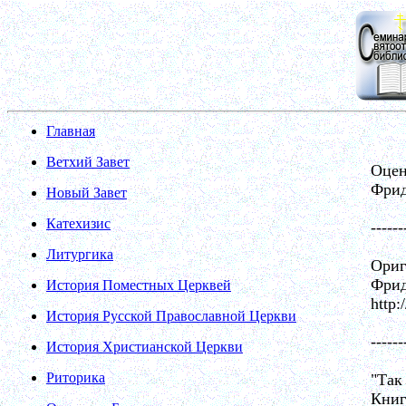
Главная
Ветхий Завет
Оцен
Фрид
Новый Завет
Катехизис
------
Литургика
Ориг
Фрид
История Поместных Церквей
http:
История Русской Православной Церкви
------
История Христианской Церкви
Риторика
"Так
Книг