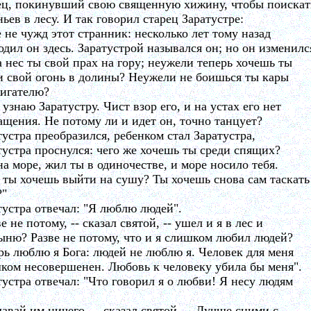
ец, покинувший свою священную хижину, чтобы поискат
ньев в лесу. И так говорил старец Заратустре:
 не чужд этот странник: несколько лет тому назад
одил он здесь. Заратустрой назывался он; но он изменилс
а нес ты свой прах на гору; неужели теперь хочешь ты
и свой огонь в долины? Неужели не боишься ты кары
игателю?
 узнаю Заратустру. Чист взор его, и на устах его нет
ащения. Не потому ли и идет он, точно танцует?
тустра преобразился, ребенком стал Заратустра,
тустра проснулся: чего же хочешь ты среди спящих?
на море, жил ты в одиночестве, и море носило тебя.
 ты хочешь выйти на сушу? Ты хочешь снова сам таскать
?"
тустра отвечал: "Я люблю людей".
е не потому, -- сказал святой, -- ушел и я в лес и
ыню? Разве не потому, что и я слишком любил людей?
рь люблю я Бога: людей не люблю я. Человек для меня
ком несовершенен. Любовь к человеку убила бы меня".
тустра отвечал: "Что говорил я о любви! Я несу людям
давай им ничего, -- сказал святой. -- Лучше сними с