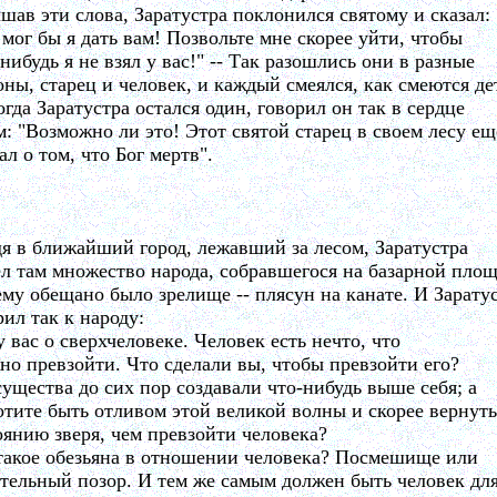
шав эти слова, Заратустра поклонился святому и сказал:
 мог бы я дать вам! Позвольте мне скорее уйти, чтобы
-нибудь я не взял у вас!" -- Так разошлись они в разные
оны, старец и человек, и каждый смеялся, как смеются де
огда Заратустра остался один, говорил он так в сердце
м: "Возможно ли это! Этот святой старец в своем лесу ещ
ал о том, что Бог мертв".
я в ближайший город, лежавший за лесом, Заратустра
л там множество народа, собравшегося на базарной площ
ему обещано было зрелище -- плясун на канате. И Зарату
рил так к народу:
у вас о сверхчеловеке. Человек есть нечто, что
но превзойти. Что сделали вы, чтобы превзойти его?
существа до сих пор создавали что-нибудь выше себя; а
отите быть отливом этой великой волны и скорее вернуть
оянию зверя, чем превзойти человека?
такое обезьяна в отношении человека? Посмешище или
тельный позор. И тем же самым должен быть человек дл