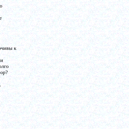
го
е
рчивы к
ли
олго
вор?
,