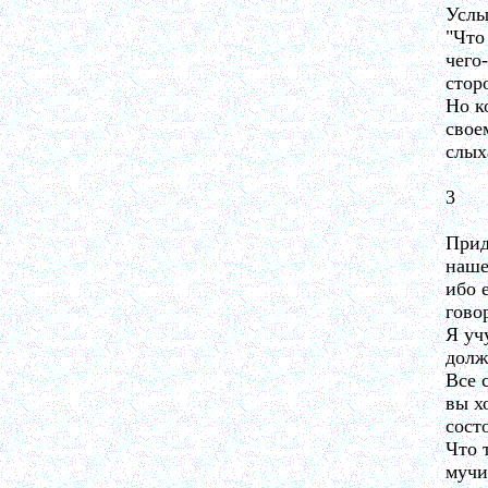
Услы
"Что
чего
стор
Но к
свое
слых
3
Прид
наше
ибо 
гово
Я уч
долж
Все 
вы х
сост
Что 
мучи