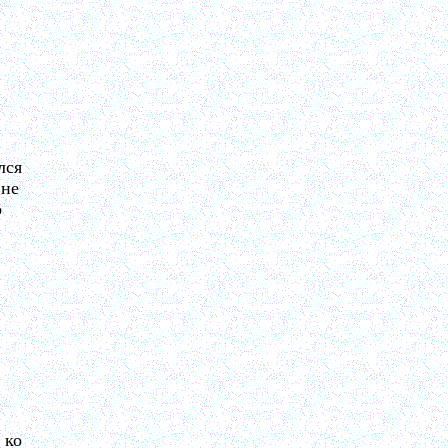
лся
 не
о
 ко