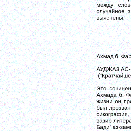
между сло
случайное з
выяснены.
Ахмад б. Фа
АУДЖАЗ АС
("Кратчайше
Это сочинен
Ахмада б. Фа
жизни он пр
был лрозван 
сикография, 
вазир-литер
Бади' аз-за