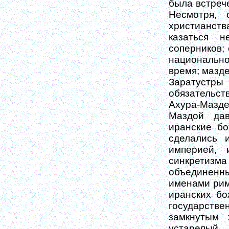
была встреч
Несмотря, 
христианств
казаться 
соперников;
национально
время; мазде
Заратустр
обязательст
Ахура-Мазде
Маздой да
иранские бо
сделались 
империей, 
синкретизма
объединенн
именами рим
иранских бо
государстве
замкнутым 
устарелый 