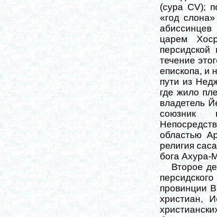
(сура
CV);
по
«год слона»
абиссинцев
царем Хос
персидской
течение этог
епископа, и 
пути из Нед
где жило пле
владетель Й
союзник п
Непосредст
областью Ар
религия саса
бога Ахура-
Второе де
персидского
провинции В
христиан, 
христианских