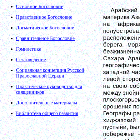
Основное Богословие
Арабский
ма­терика Аз
Нравственное Богословие
на африка
Догматическое Богословие
полуострова,
расположен
Сравнительное Богословие
берега мор
Гомилетика
безжизненна
Сахара. Ара
Сектоведение
географиче
Социальная концепция Русской
западной час
Православной Церкви
левой сторо
на свою соб
Практическое руководство для
священников
между знойн
плоскогорье
Дополнительные материалы
орошения по
Географы ра
Библиотека общего развития
хиджазский 
пустыни, бы
побережье 