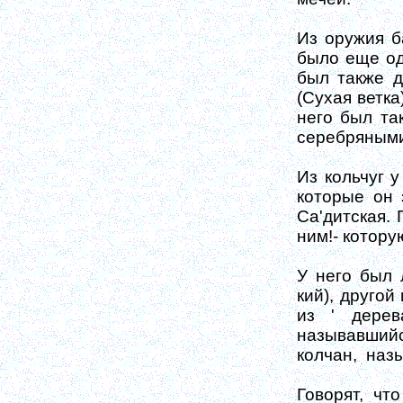
Из оружия ба
было еще од
был также д
(Сухая ветка
него был та
серебря­ным
Из кольчуг у
которые он 
Са'дитская. 
ним!- котору
У него был 
кий), другой
из ' дерев
называвший
колчан,
назы
Говорят, чт