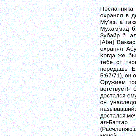
Посланника 
охранял в д
Му'аз, а так
Мухаммад б.
Зубайр б. ал
[Аби] Вакка
охранял Абу
Когда же бы
тебе от тво
передашь Е
5:67/71), он
Оружием пос
ветствует!-
достался ему
он унаследо
называв­ший
достался меч
ал-Баттар
(Расчленяю
мечей.