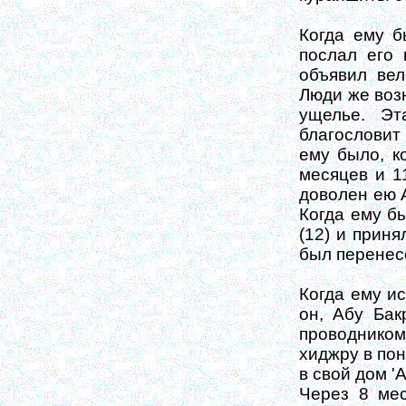
Когда ему б
послал его 
объявил вел
Люди же возн
ущелье. Эт
благословит 
ему было, к
месяцев и 1
доволен ею А
Когда ему б
(12) и приня
был перенес
Когда ему ис
он, Абу Бак
проводником
хиджру в пон
в свой дом 'А
Через 8 ме