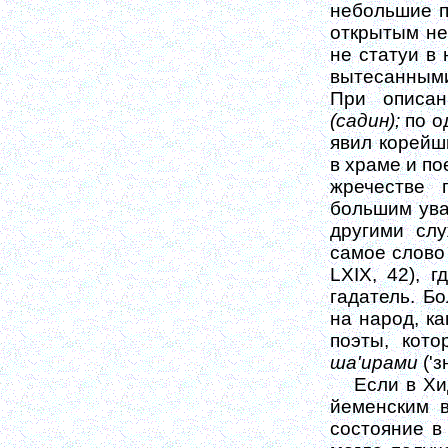
небольшие п
открытым неб
не статуи в
вытесанными
При описан
(садин);
по о
явил корейш
в храме и по
жречестве 
большим ува
другими слу
самое слов
LXIX, 42),
гд
гадатель. Б
на народ, ка
поэты, кот
ша'ирами
('з
Если в Хи
йеменским в
состоя­ние 