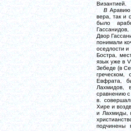
Византией.
В
Аравию 
вера, так и
было араб
Гассанидов,
Двор Гассани
понимали коч
оседлости и 
Бостра, мес
язык уже в V
Зебеде (в Се
греческом,
Евфрата, б
Лахмидов, 
сравнению с 
в. совершал
Хире и воздв
и Лахмиды, 
христианство
подчинены 