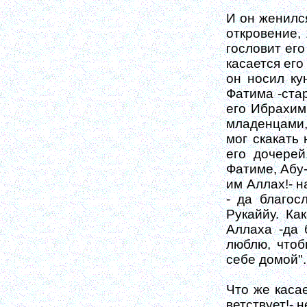
И он женился
откровение, 
гословит его
ка­сается ег
он носил кун
Фатима -стар
его Ибрахим
младенцами, 
мог скакать
его дочерей
Фатиме, Абу-
им Аллах!- н
- да благос
Рукаййу. Ка
Аллаха -да 
люблю, чтоб
себе домой".
Что же касае
ветствует!- 