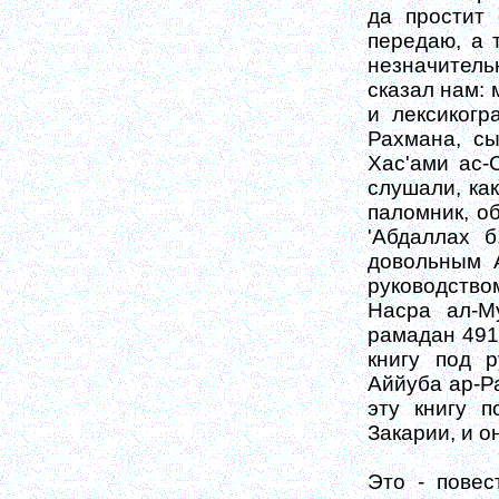
да простит 
передаю, а 
незначитель
сказал нам: 
и лексикогр
Рахмана, сы
Хас'ами ас-
слушали, как
паломник, о
'Абдаллах б
довольным А
руководств
Насра ал-М
рамадан 491 
книгу под 
Аййуба ар-Ра
эту книгу п
Закарии, и о
Это - повес