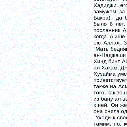
Хадиджи ег
замужем за 
Бакра),- да
было 6 лет,
посланник Ал
когда 'А'ише
ею Аллах; З
"Мать бедня
ан-Наджаши 
Хинд бинт А
ал-Хакам; Д
Хузайма умер
приветствует
также на Асм
того, как во
из бану ал-в
к ней. Он же
она сняла од
"Уходи к св
тамим, но, 