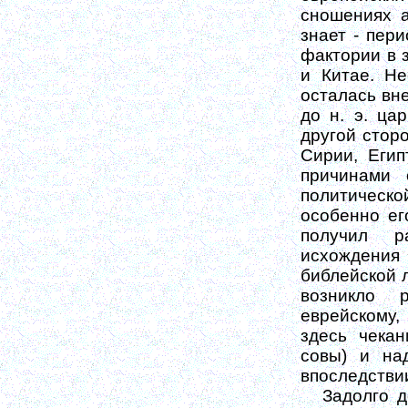
сношениях а
знает - пер
фактории в 
и Китае. Не
осталась вне
до н. э. ца
другой стор
Сирии, Егип
причинами 
политическо
особенно ег
получил р
исхождения 
библейской 
возникло 
еврейскому,
здесь чека
совы) и на
впоследстви
Задолго д