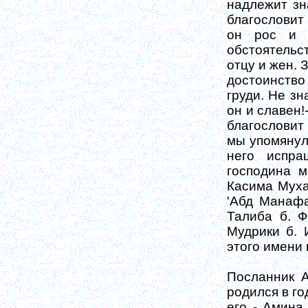
надлежит зн
бла­гословит
он рос и к
обстоятельс
отцу и жен. 
достоинство 
груди. Не зн
он и славен!
благословит 
мы упомянул
него испра
господина м
Касима Мухам
'Абд Манафа
Талиба б. Ф
Мудрики б. 
этого имени
Посланник А
родился в го
его - Амина