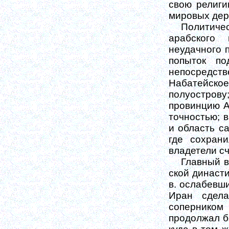
свою религи
мировых дер
Политиче
арабского
неудачного п
попыток по
непосредс
Набатейское
полуострову
провинцию А
точностью; в
и область са
где сохрани
владетели с
Главный в
ской династи
в. ослабевш
Иран сдела
соперником
продолжал б