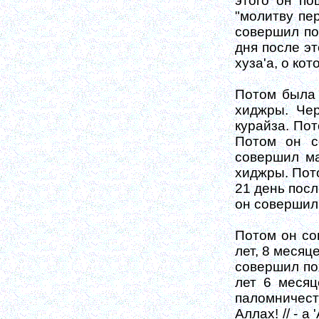
этого он по
"молитву пе
совершил по
дня после эт
хуза'а, о ко
Потом была 
хидж­ры. Че
курайза. Пот
Потом он с
совершил ма
хиджры. Пото
21 день посл
он совершил
Потом он со
лет, 8 месяц
со­вершил по
лет 6 месяц
паломничест
Аллах! // - 