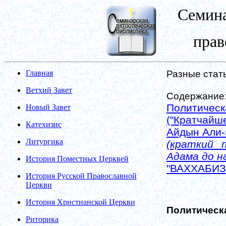
Семина
прав
Главная
Разные стат
Ветхий Завет
Содержание
Политическ
Новый Завет
("Кратчайш
Катехизис
Айдын Али
Литургика
(краткий 
Адама до н
История Поместных Церквей
"ВАХХАБИЗ
История Русской Православной
Церкви
История Христианской Церкви
Политическ
Риторика