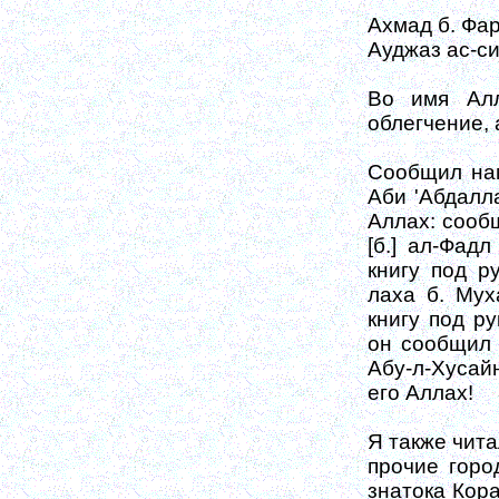
Ахмад б. Фа
Ауджаз ас-си
Во имя Алл
облегчение, 
Сообщил нам
Аби 'Абдалл
Аллах: сооб
[б.] ал-Фад
книгу под р
лаха б. Мух
книгу под ру
он сообщил 
Абу-л-Хусай
его Аллах!
Я также чита
прочие горо
знатока Кора