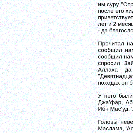
им суру "Отр
после его хи
приветствуе
лет и 2 меся
- да благосл
Прочитал на
сообщил нам
сооб­щил нам
спро­сил За
Аллаха - да
"Девятнад­ца
походах он б
У него были
Джа'фар, Аб
Ибн Мас'уд, 
Головы неве
Маслама, 'Ас