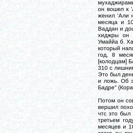
мухаджирами
он во­шел к 
женил 'Али 
месяца и 1
Ваддан и дош
хиджры он 
Умаййа б. Ха
который напа
год, 8 мес
[колодцам] Б
310 с лишни
Это был день
и ложь. Об 
Бадре" (Кора
Потом он сов
вершил поход
чтс это был 
третьем год
месяцев и 1