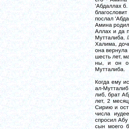
'Абдаллах б.
благословит
послал 'Абда
Амина родила
Аллах и да п
Мутталиба. /
Халима, дочь
она вернула 
шесть лет, м
ны, и он о
Мутталиба.
Когда ему ис
ал-Мутталиб,
либ, брат Аб
лет, 2 меся
Сирию и ост
числа иудее
спросил Абу 
сын моего б