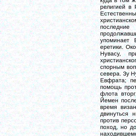
куда в том ж
религией в 
Естествен
христианском
последние
продолжавши
упоминает 
еретики. Ок
Нувасу, п
христианско
спорным воп
севера. Зу Н
Евфрата; п
помощь прот
флота вторг
Йемен после
время визан
двинуться 
против перс
поход, но д
находившемс