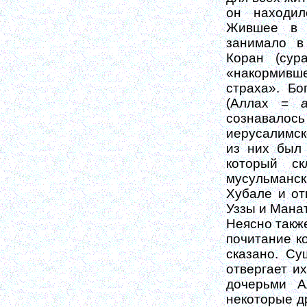
он находил
Жившее в 
занимало в
Коран (сур
«накормивше
страха». Бо
(Аллах =
сознавалось 
иерусалимско
из них был
который с
мусульманск
Хубале и от
Уззы и Манат
Неясно также
почитание к
сказано. С
отвергает и
дочерьми А
некоторые др