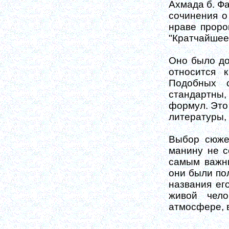
Ахмада б. Фа
сочинения о
нраве проро
"Кратчайшее
Оно было до
относится 
Подоб­ных
стандартны,
формул. Это
литературы,
Выбор сюжет
манину не с
самым важны
они были по
названия ег
живой чело
атмосфере, 