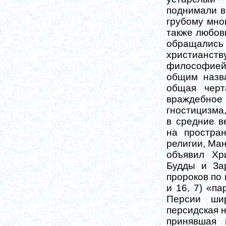
поднимали в
грубому мно
также любов
обращалис
христианст
философией 
общим назв
общая черт
враждебное 
гностицизма
в средние в
на простра
религии, Ма
объявил Хр
Будды и За
пророков по 
и 16, 7) «па
Персии шир
персидская 
принявшая 