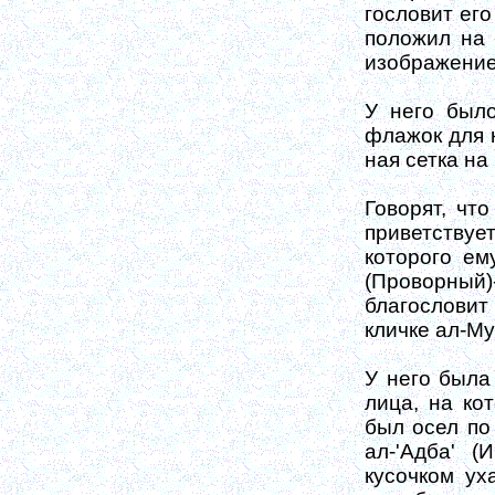
гословит его
положил на 
изображение
У него было
флажок для к
ная сетка на
Говорят, чт
приветствует
ко­торого е
(Про­ворный
благосло­ви
кличке ал-М
У него была
лица, на ко
был осел по
ал-'Адба' (
кусоч­ком у