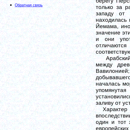
берегу
Перси
Обратная связь
только за р
западу от 
находилась 
Йемама, ино
значение эти
и они упот
отличаются
соответству
Арабски
между древ
Вавилонией
добывавшег
началась мо
упомянутая 
установилис
заливу от ус
Характер
впоследстви
один и тот 
европейски