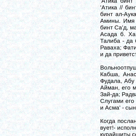
'Атика бинт
'Атика // би
бинт ал-Аука
Амины. Имя
бинт Са'д, м
Асада б. Ха
Талиба - да
Раваха; Фати
и да приветс
Вольноотпуще
Кабша, Анас
Фудала, Абу
Айман, его 
Зай-да; Радв
Слугами его
и Асма' - сы
Когда послан
вует!- испол
курайшиты с