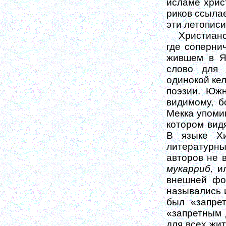
исламе хрис
риков ссылае
эти летописи
Христианс
где соперни
жив­шем в 
слово для 
одинокой ке
поэзии. Южн
видимому, б
Мекка упомин
котором вид
В языке Х
литературны
авторов не 
мукарриб,
и
внешней фор
назывались 
был «запре
«запретным 
для всех жит