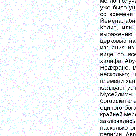
могло по­луч
уже было ун
со времени 
Йемена, аби
Калис,
или 
выражению 
церковью на
изгнания из
виде со вс
халифа Абу-
Неджране, м
несколько;
племени хан
казывает усп
Мусейлимы
богоискате­
единого бог
крайней мере
заключалис
насколько
о
религии Ав