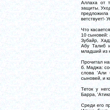
Аллаха от т
защиты. Уход
предложила с
ветствует!- 
Что касается
10 сыновей: 
Зубайр, Хад
Абу Талиб и
младший из н
Прочитал на
б. Маджа: со
слова 'Али 
сыновей, и к
Теток у нег
Барра, 'Атик
Среди его п