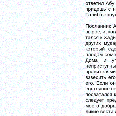
ответил Абу 
придешь с н
Талиб вернул
Посланник А
вырос, и, ко
тался к Хад
других муда
который сд
плодом семе
Дома и уп
неприступ
правителями
взвесить ег
его. Если он
состояние пе
посватался к
следует пре
моего добра
ликие вести 