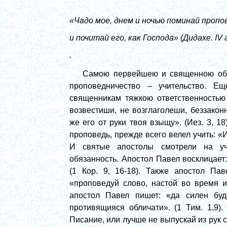
«Чадо мое, днем и ночью поминай проп
и почитай его, как Господа» (Дидахе.
IV
г
.
Самою первейшею и священною обя
проповедничество – учительство. Е
священникам тяжкою ответственностью
возвестиши, не возглаголеши, беззаконн
же его от руки твоя взыщу». (Иез. 3, 1
проповедь, прежде всего велел учить: «И
И святые апостолы смотрели на уч
обязанность. Апостол Павел восклицает:
(1 Кор. 9, 16-18). Также апостол Па
«проповедуй слово, настой во время и 
апостол Павел пишет: «да силен буд
противящияся обличати». (1 Тим. 1,9)
Писание, или лучше не выпускай из рук 