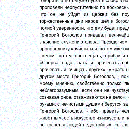
говорить, а потом уже пускать слово в на
проповеди неопустительно по воскресн
что он не уйдет из церкви без поу
торжественные дни народ шел к богос
полной уверенности, что ему будет пред
Григорий Богослов придавал величайш
значение служению слова. Прежде чем 
проповеднику «очиститься, потом уже очи
светом, потом просвещать; приблизить
«Сперва надо знать и врачевать со
врачевать и очищать других». «Брать на
другом месте Григорий Богослов, - по
моему мнению, свойственно только л
неблагоразумным, если они не чувствую
сознавая оное, отваживаются на дело». 
руками, с нечистыми душами берутся за 
Григорий Богослов, - ибо править ч
животным, есть искусство из искусств и н
не коснется людей недостойных, «в зл