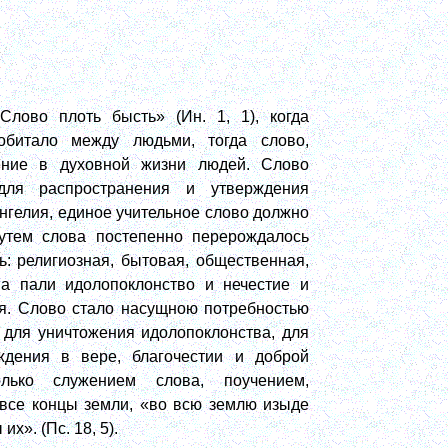
Слово плоть бысть» (Ин. 1, 1), когда
битало между людьми, тогда слово,
ение в духовной жизни людей. Слово
для распространения и утверждения
нгелия, единое учительное слово должно
утем слова постепенно перерождалось
ь: религиозная, бытовая, общественная,
а пали идолопоклонство и нечестие и
ая. Слово стало насущною потребностью
 для уничтожения идолопоклонства, для
ждения в вере, благочестии и доброй
олько служением слова, поучением,
все концы земли, «во всю землю изыде
х». (Пс. 18, 5).