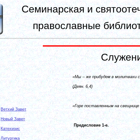
Семинарская и святооте
православные библиот
Служени
«Мы – же прибудем в молитвахи с
(Деян. 6,4)
«Горе поставленным на
свещнице
Ветхий Завет
Новый Завет
Предисловие 1-е.
Катехизис
Литургика