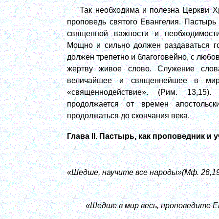
Так необходима и полезна Церкви Х
проповедь святого Евангелия. Пастырь
священной важности и необходимости
Мощно и сильно должен раздаваться г
должен трепетно и благоговейно, с любо
жертву живое слово. Служение слов
величайшее и священнейшее в мире
«священнодействие». (Рим. 13,15)
продолжается от времен апостольск
продолжаться до скончания века.
Глава
II
.
Пастырь, как проповедник и учи
«Шедше, научите все народы»(Мф. 26,19
«Шедше в мир весь, проповедите Ев