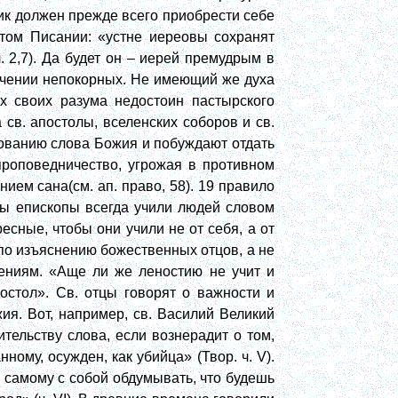
ик должен прежде всего приобрести себе
ятом Писании: «устне иереовы сохранят
. 2,7). Да будет он – иерей премудрым в
ичении непокорных. Не имеющий же духа
х своих разума недостоин пастырского
 св. апостолы, вселенских соборов и св.
ованию слова Божия и побуждают отдать
проповедничество, угрожая в противном
ем сана(см. ап. право, 58). 19 правило
бы епископы всегда учили людей словом
есные, чтобы они учили не от себя, а от
по изъяснению божественных отцов, а не
ениям. «Аще ли же леностию не учит и
остол». Св. отцы говорят о важности и
я. Вот, например, св. Василий Великий
ительству слова, если вознерадит о том,
нному, осужден, как убийца» (Твор. ч.
V
).
 самому с собой обдумывать, что будешь