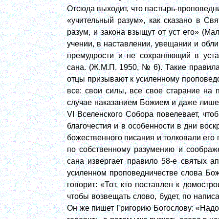
Отсюда выходит, что пастырь-проповедн
«учительный разум», как сказано в Св
разум, и закона взыщут от уст его» (Мал
учении, в наставлении, увещании и обл
премудрости и не сохраняющий в уста
сана. (Ж.М.П. 1950, № 6). Такие правила
отцы призывают к усиленному проповед
все: свои силы, все свое старание на 
случае наказанием Божием и даже лишени
VI
Вселенского Собора повелевает, что
благочестия и в особенности в дни воскр
божественного писания и толковали его 
по собственному разумению и соображ
сана извергает правило 58-е святых ап
усиленном проповедничестве слова Божи
говорит: «Тот, кто поставлен к домостро
чтобы возвещать слово, будет, по написа
Он же пишет Григорию Богослову: «Надо