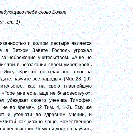
оведующаго тебе слово Божие
л., ст. 1)
занностью и долгом пастыря является
ще в Ветхом Завете Господь угрожал
 за небрежение учительством. «Аще не
ик той в беззаконии своем умрет, кровь
8). Иисус Христос, посылая апостолов на
дите, научите все народы». (Мф. 28, 19).
ительство, как на свою главнейшую
 «Горе мне есть, аще не благовествую».
вел убеждает своего ученика Тимофея:
не во время». (2 Тим. 4, 1-2). Ему же
ет и утешати во здравнем учении, и
. «Читай как можно чаще Божественное
священных книг. Чему ты должен научить,