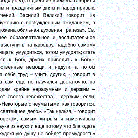
род» (ч.
VI
). В древние времена говорили
ым и праздничным дням и народ привык,
чений. Василий Великий говорит: «в
лужению с возбужденным ожиданием, в
ложена обильная духовная трапеза». Св.
ее образовательное и воспитательное
выступить на кафедру, надобно самому
щать; умудриться, потом умудрять; стать
ся к Богу, других приводить к Богу».
бственные немощи и недуги, а потом
 себя труд – учить других, - говорит в
ка сам еще не научился достаточно, по
юдям крайне неразумным и дерзким –
т своего невежества, - дерзким, если,
«Некоторые с неумытыми, как говорится,
святейшее дело». «Так нельзя, - говорит
еловеком, самым хитрым и изменчивым
аука из наук» и еще потому, что благодать
охудожную душу не войдет премудрость»