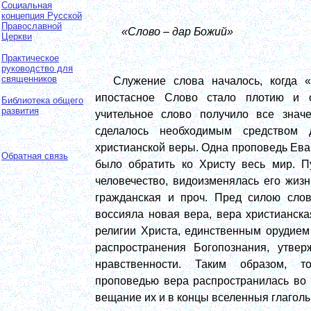
Социальная
концепция Русской
Православной
«Слово – дар Божий»
Церкви
Практическое
руководство для
священников
Служение слова началось, когда «
ипостасное Слово стало плотию и о
Библиотека общего
развития
учительное слово получило все знач
сделалось необходимым средством 
христианской веры. Одна проповедь Ева
Обратная связь
было обратить ко Христу весь мир. П
человечество, видоизменялась его жизн
гражданская и проч. Пред силою слов
воссияла новая вера, вера христианск
религии Христа, единственным орудием
распространения Богопознания, утвер
нравственности. Таким образом, т
проповедью вера распространилась во 
вещание их и в концы вселенныя глаголы и