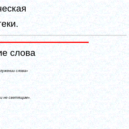
ческая
еки.
е слова
лужении слова»
 и не светящим».