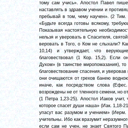
тому сам учись». Апостол Павел пишет
наставлять в здравом учении и противя
пребывай в том, чему научен». (2 Тим. 3
«Будьте всегда готовы всякому, требу
Показывая настоятельную необходимост
нельзя и уверовать в Спасителя, свято
веровать в Того, о Ком не слыхали? К
10,14) и утверждает, что верующи
благовествовал (1 Кор. 15,2). Если 
Духом» (в таинстве миропомазания), то
благовествование спасения, и уверовав в
они очищаются от грехов банею водною (
иначе, как посредством слова (Ефес.
возрождены не от тленного семени, но о
(1 Петра 1,23-25). Апостол Иаков учит,
которое спасет души наша» (Иак. 1,18-2
упасут вас разумом и учением» (Иерм.
учительны. Ибо как вразумит неразумного
если сам не учен, не знает Святого П