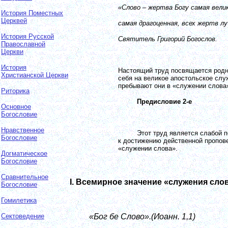
«Слово – жертва Богу самая велик
История Поместных
Церквей
самая драгоценная, всех жертв л
История Русской
Святитель Григорий Богослов.
Православной
Церкви
История
Настоящий труд посвящается родн
Христианской Церкви
себя на великое апостольское слу
пребывают они в «служении слова
Риторика
Предисловие 2-е
Основное
Богословие
Нравственное
Этот труд является слабой 
Богословие
к достижению действенной пропове
«служении слова».
Догматическое
Богословие
Сравнительное
I
.
Всемирное значение «служения сло
Богословие
Гомилетика
Сектоведение
«Бог бе Слово».(Иоанн. 1,1)