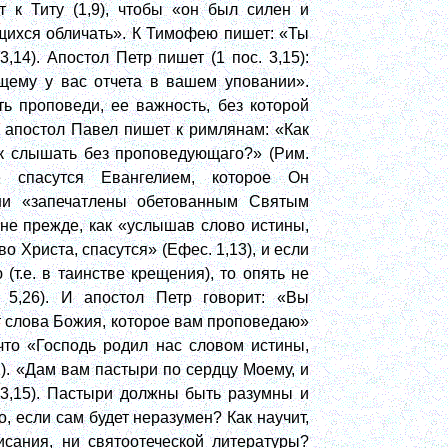
 к Титу (1,9), чтобы «он был силен и
щихся обличать». К Тимофею пишет: «Ты
,14). Апостол Петр пишет (1 пос. 3,15):
ющему у вас отчета в вашем уповании».
ь проповеди, ее важность, без которой
й апостол Павел пишет к римлянам: «Как
ак слышать без проповедующаго?» (Рим.
е спасутся Евангелием, которое Он
они «запечатлены обетованным Святым
 не прежде, как «услышав слово истины,
о Христа, спасутся» (Ефес. 1,13), и если
т.е. в таинстве крещения), то опять не
 5,26). И апостол Петр говорит: «Вы
т слова Божия, которое вам проповедаю»
 что «Господь родил нас словом истины,
1). «Дам вам пастыри по сердцу Моему, и
 3,15). Пастыри должны быть разумны и
, если сам будет неразумен? Как научит,
исания, ни святоотеческой литературы?