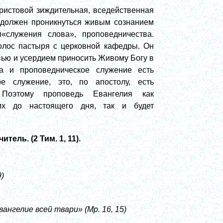
ристовой зиждительная, вседейственная
 должен проникнуться живым сознанием
«служения слова», проповедничества.
олос пастыря с церковной кафедры. Он
вью и усердием приносить Живому Богу в
а и проповедническое служение есть
 служение, это, по апостолу, есть
. Поэтому проповедь Евангелия как
их до настоящего дня, так и будет
тель. (2 Тим. 1, 11).
)
ангелие всей твари» (Мр. 16, 15)