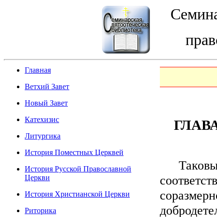
Семина
прав
Главная
Ветхий Завет
Новый Завет
Катехизис
ГЛАВА
Литургика
История Поместных Церквей
Таковы гл
История Русской Православной
соответст
Церкви
соразмер
История Христианской Церкви
добродете
Риторика