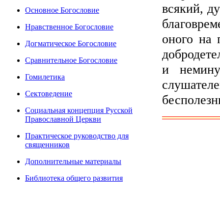
всякий, д
Основное Богословие
благовре
Нравственное Богословие
оного на 
Догматическое Богословие
добродете
Сравнительное Богословие
и немину
Гомилетика
слушате
Сектоведение
бесполезн
Социальная концепция Русской
Православной Церкви
Практическое руководство для
священников
Дополнительные материалы
Библиотека общего развития