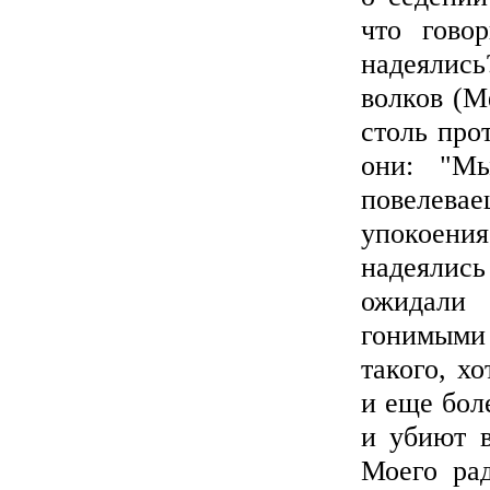
что гово
надеялис
волков (М
столь про
они: "М
повелева
упокоен
надеялись
ожидали
гонимыми 
такого, х
и еще бол
и убиют в
Моего ра