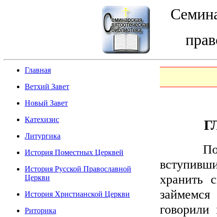
Семина
прав
Главная
Ветхий Завет
Новый Завет
Катехизис
Г
Литургика
Показал
История Поместных Церквей
вступивши
История Русской Православной
хранить 
Церкви
займемся
История Христианской Церкви
говорили
Риторика