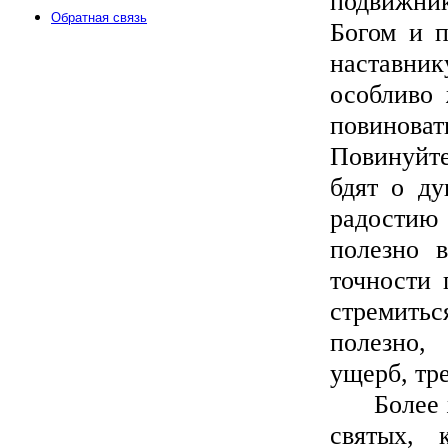
подвижник
Обратная связь
Богом и п
наставник
особливо 
повинов
Повинуйте
бдят о ду
радостию
полезно 
точности 
стремитьс
полезно,
ущерб, тр
Более же
святых, 