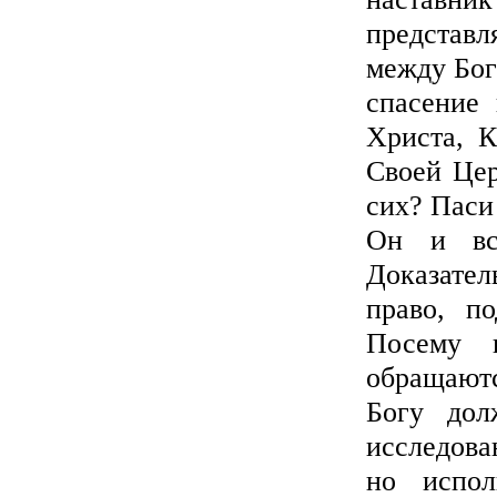
представл
между Бог
спасение
Христа, К
Своей Цер
сих? Паси
Он и вс
Доказател
право, по
Посему 
обращаютс
Богу дол
исследова
но испол