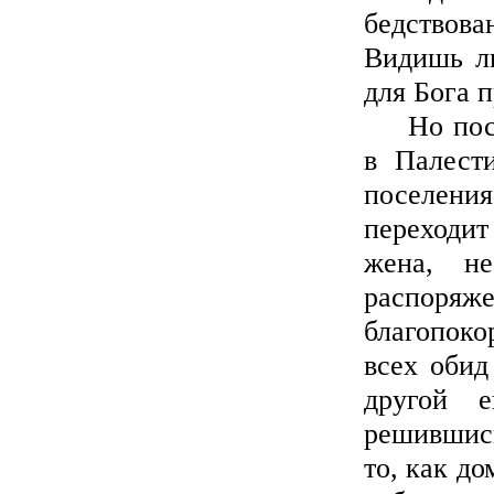
бедствов
Видишь ли
для Бога 
Но посмо
в Палест
поселени
переходит
жена, н
распоряже
благопоко
всех обид
другой 
решившись
то, как до