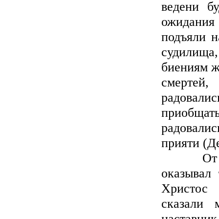
ведени б
ожидания 
подъяли н
судилища,
биениям ж
смертей,
радовалис
приобщат
радовали
прияти (Де
От подв
оказывал 
Христос 
сказали 
наставни