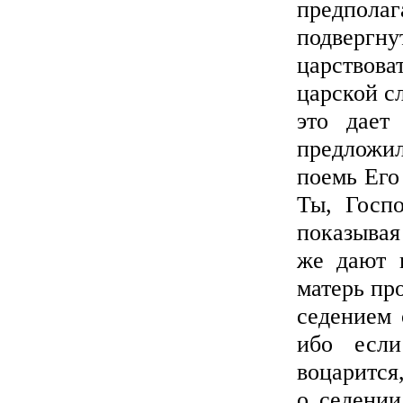
предполаг
подвергну
царствова
царской с
это дает
предложил
поемь Его
Ты, Госпо
показывая
же дают 
матерь пр
седением 
ибо если
воцарится
о седении