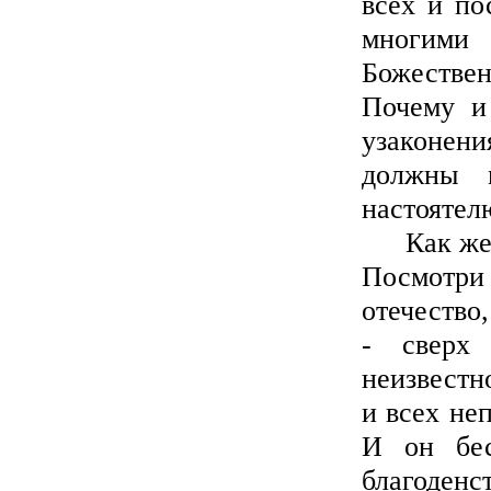
всех и по
многими
Божестве
Почему и
узаконени
должны 
настоятел
Как же с
Посмотри 
отечество
- сверх 
неизвестн
и всех не
И он бес
благоденс