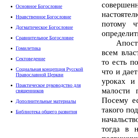
совершен
Основное Богословие
настоятел
Нравственное Богословие
потому ч
Догматическое Богословие
определит
Сравнительное Богословие
Апостол 
Гомилетика
всем влас
Сектоведение
то есть п
Социальная концепция Русской
что и дае
Православной Церкви
уроках и
Практическое руководство для
малости 
священников
Посему ес
Дополнительные материалы
такого по
Библиотека общего развития
начальств
тогда в н