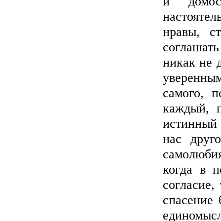
и домос
настояте
нравы, с
соглашать
никак не 
уверенным
самого, 
каждый, 
истинный 
нас друг
самолюбия
когда в п
согласие,
спасение 
единомыс