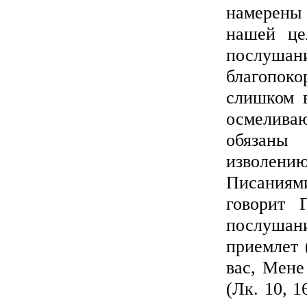
намерены
нашей це
послушани
благопоко
слишком 
осмелива
обязаны
изволени
Писаниям
говорит 
послушан
приемлет 
вас, Мене
(Лк. 10, 