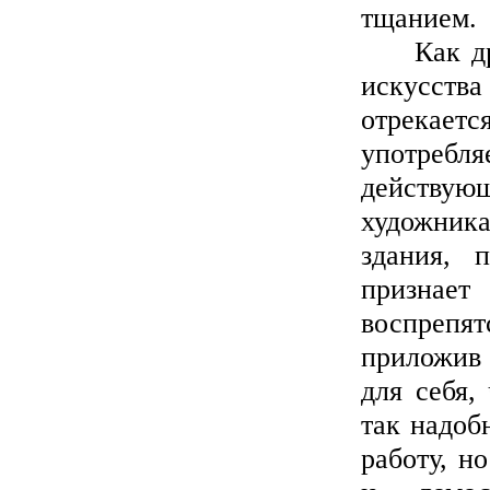
тщанием.
Как древ
искусства
отрекаетс
употреб
действующ
художник
здания, 
призна
воспрепя
приложив 
для себя,
так надоб
работу, н