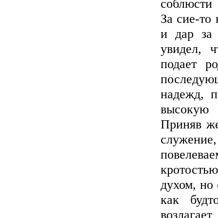
соблюсти 
За сие-то
и дар за
увидел, 
подает р
последую
надежд, п
высокую 
Приняв же
служение,
повелевае
кротостью
духом, но
как будт
возлагае