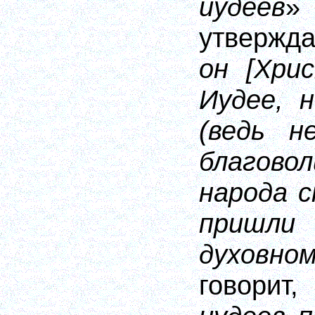
иудеев
утвержда
он [Хри
Иудее, 
(ведь н
благово
народа с
пришл
духовно
говори