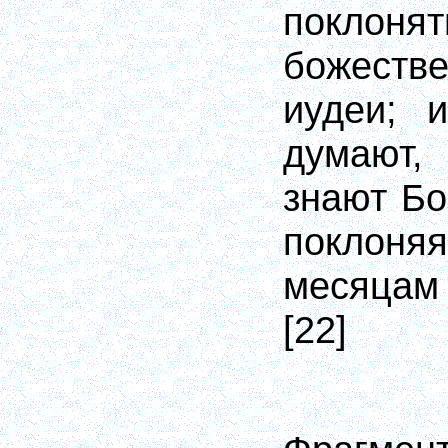
поклонят
божест
иудеи; 
думают,
знают Бо
поклон
месяцам
[22]