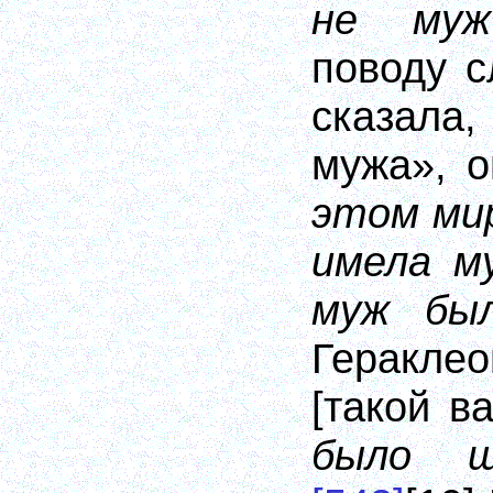
не муж
поводу с
сказала,
мужа», о
этом ми
имела м
муж бы
Геракл
[такой ва
было ш