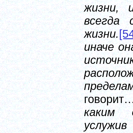
жизни, 
всегда 
жизни.
[5
иначе он
источн
расп
пределам
говори
каким 
услужив 