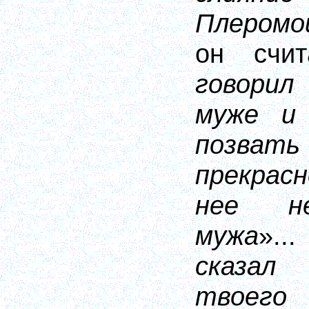
Плеромо
он счи
говори
муже и 
позвать 
прекрас
нее не
мужа
».
сказал
твоего