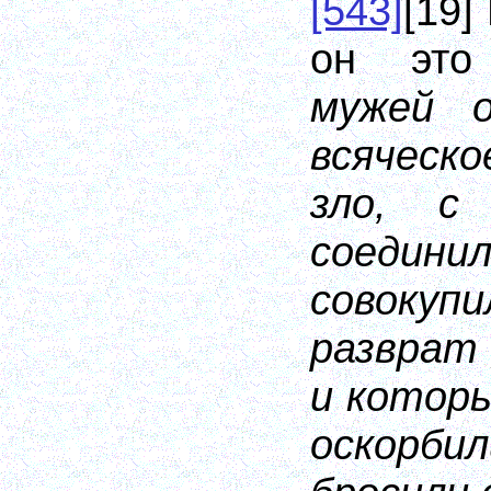
[543]
[19]
он это
мужей о
всяческ
зло, с
соед
совокуп
разврат 
и котор
оскорби