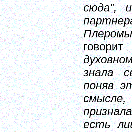
сюда”, 
пар
Плером
говори
духовно
знала с
поняв э
смысле
признал
есть ли