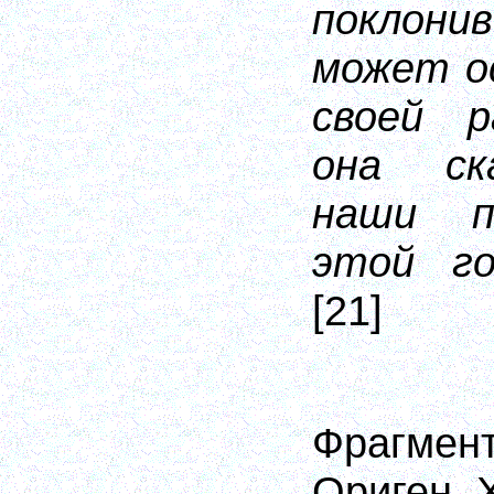
покло
может о
своей р
она ск
наши п
этой го
[21]
Фрагмен
Ориген,
X