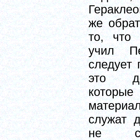
Гераклео
же обра
то, что 
учил П
следует 
это де
котор
матери
служат 
не сл