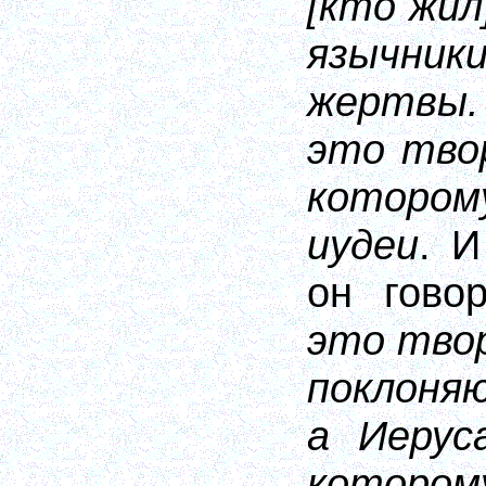
[
кто
жил
язычник
жертвы
это тво
котором
иудеи
. И
он гово
это тво
поклоня
а Иерус
котором