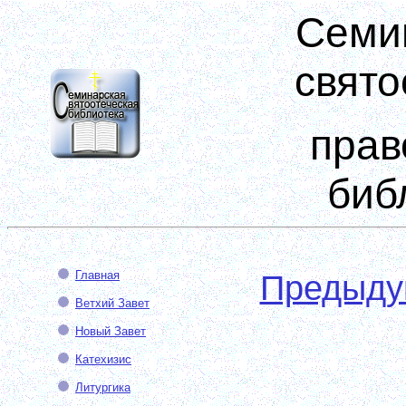
Семи
свято
прав
биб
Главная
Предыд
Ветхий Завет
Новый Завет
Катехизис
Литургика