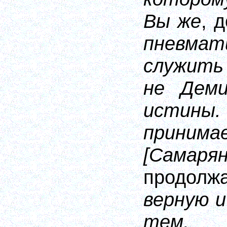
Вы же
, 
пневма
служить
не Деми
истины
прин
[Самар
продолж
верную и
тем,