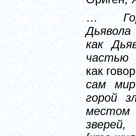
…
Го
Дьявола
как
Дья
частью
как
говор
сам
мир
горой
з
местом
зверей