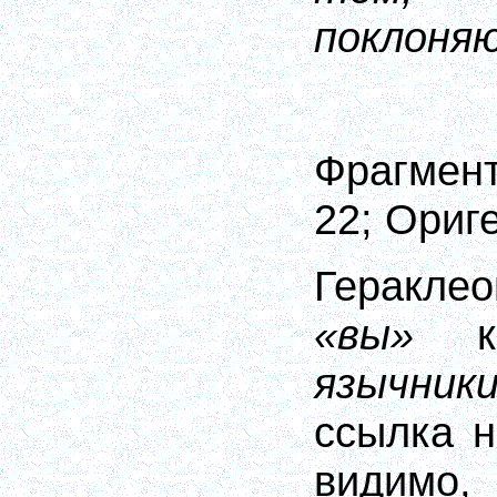
поклоня
Фрагме
22;
Ориг
Гераклео
«вы»
язычник
ссылка 
видим