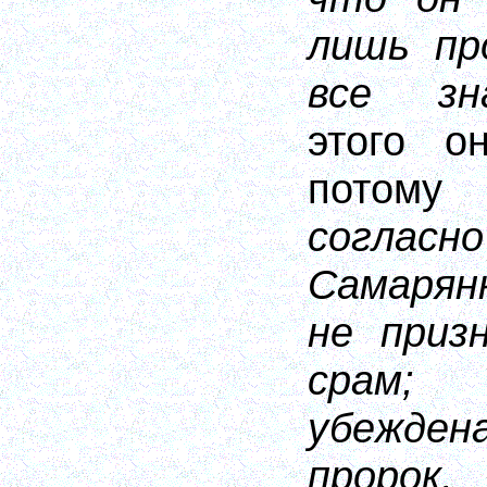
лишь пр
все зн
этого о
потому
согласн
Самарянк
не приз
срам;
убежд
проро