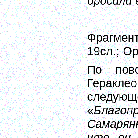
бросили 
Фрагме
19
сл
.; О
По пов
Геракл
следующ
«
Благоп
Самарян
что он 