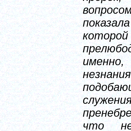
вопросо
показал
которой
прелюбо
именно
незна
подоб
служения
пренебре
что не