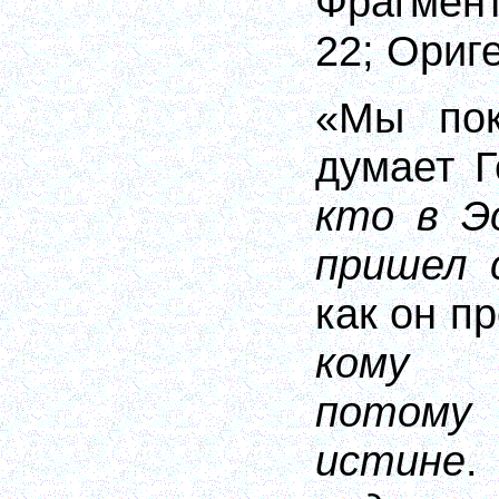
Фрагме
22;
Ориг
«Мы пок
думает 
кто в Э
пришел 
как он п
кому п
потому
истине
.