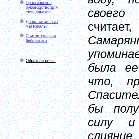
Практическое
руководство для
своего
священников
Дополнительные
считае
материалы
Святоотеческая
Самарян
библиотека
упомина
Обратная связь
была ее
что, п
Спасите
бы пол
силу и
слиян