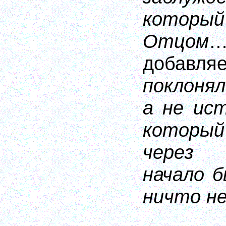
которы
Отцом
…
добав
поклоня
а не ис
который
через 
начало б
ничто не