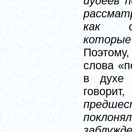
иудеев 
рассма
как о
которы
Поэтому
слова «п
в духе 
гово
предшес
поклоня
заблуж