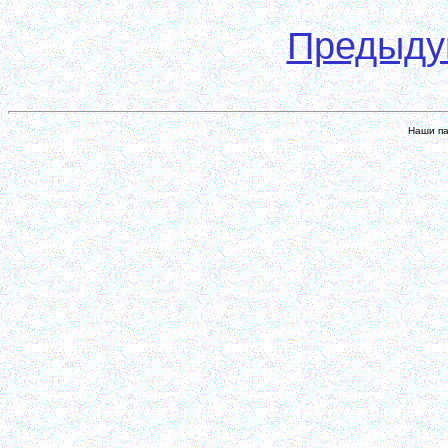
Предыд
Наши па