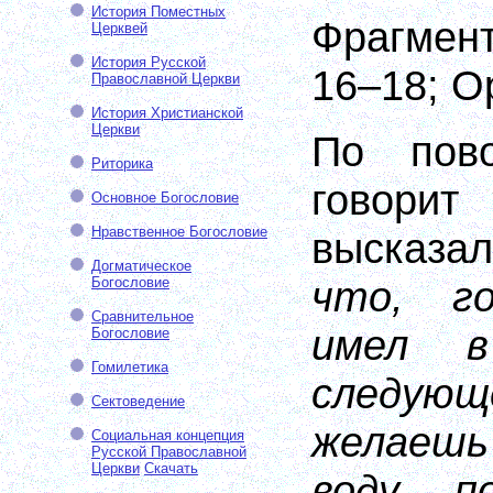
История Поместных
Фрагме
Церквей
История Русской
16
–
18;
О
Православной Церкви
История Христианской
Церкви
По пов
Риторика
говорит
Основное Богословие
Нравственное Богословие
высказа
Догматическое
что, г
Богословие
Сравнительное
имел в
Богословие
Гомилетика
следу
Сектоведение
желаешь
Социальная концепция
Русской Православной
Церкви
Скачать
воду, п