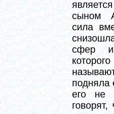
являет
сыном 
сила вм
снизош
сфер и
которо
называю
подняла 
его не 
говорят,