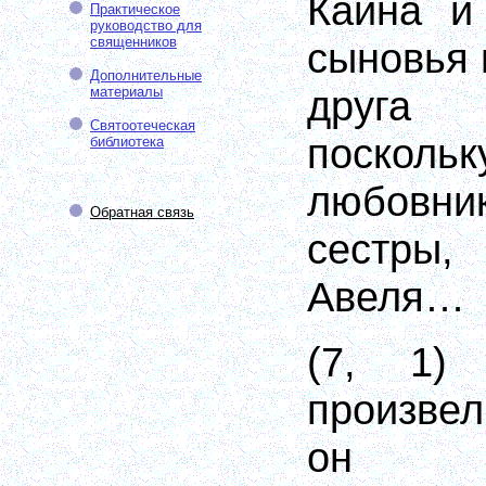
Каина и
Практическое
руководство для
священников
сыновья 
Дополнительные
друга 
материалы
Святоотеческая
поско
библиотека
любовн
Обратная связь
сестры
Авеля…
(7, 1)
произвел
он ед