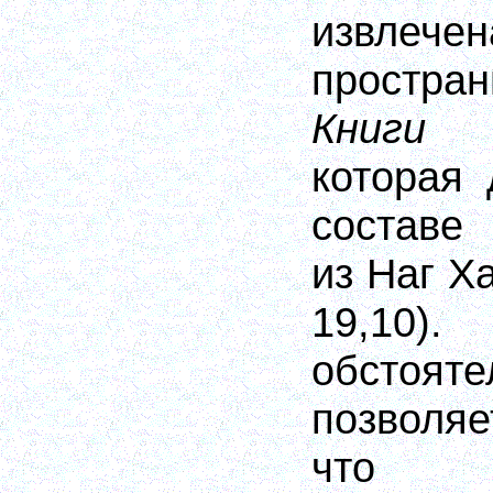
извлече
простра
Книги
которая
составе 
из Наг Х
19,
обстояте
позволяе
что 