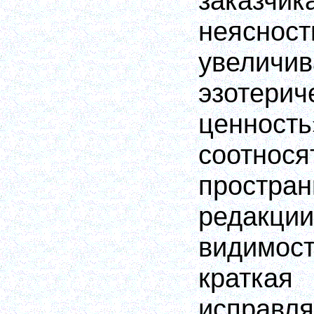
заказчи
неясно
увели
эзотерич
ценно
соотнося
простра
редакц
видимо
краткая
исправ