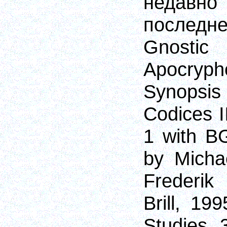
недав
послед
Gnostic
Apocryph
Synopsis
Codices II
1 with B
by Micha
Frederik
Brill, 1
Studies 