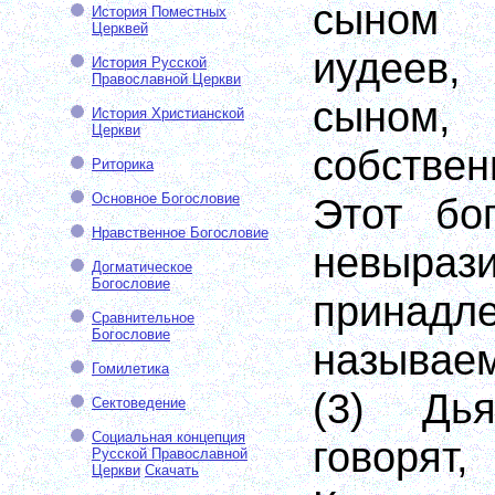
сыном 
История Поместных
Церквей
иудеев
История Русской
Православной Церкви
сыном,
История Христианской
Церкви
собстве
Риторика
Основное Богословие
Этот бо
Нравственное Богословие
невыра
Догматическое
Богословие
принад
Сравнительное
Богословие
называе
Гомилетика
(3) Дь
Сектоведение
Социальная концепция
говорят
Русской Православной
Церкви
Скачать