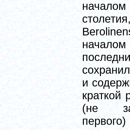
начало
стол
Berolinen
началом
последн
сохрани
и содерж
краткой 
(не з
первого)