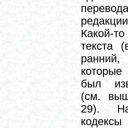
перевод
редакции
Какой-т
текста (
ранний
которые
был из
(см. вы
29). Н
кодекс