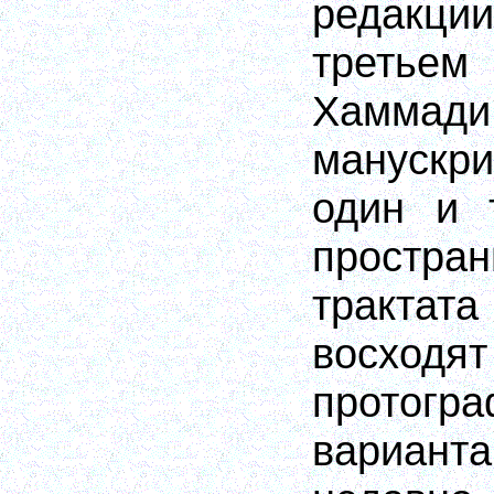
редакци
третье
Хаммади
манускр
один и 
простр
трактата
восход
протогр
вариант