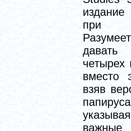
издание
при 
Разумее
давать 
четырех 
вместо 
взяв вер
папируса
указыв
важные