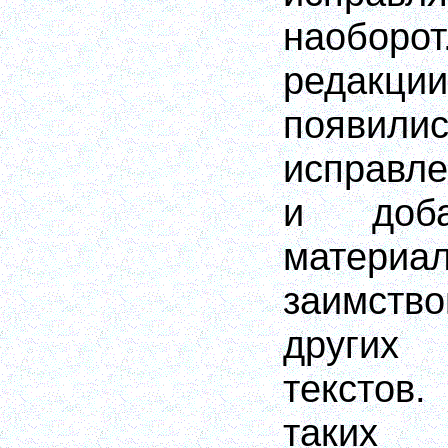
наоборот
редакц
появил
исправле
и доба
материа
заимст
других
текстов
таких 