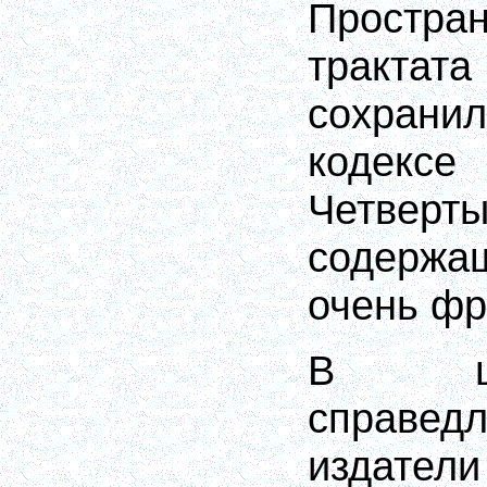
Простр
тракт
сохрани
кодексе
Четверты
содержа
очень фр
В це
справед
издател