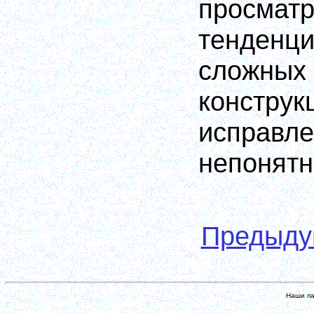
просмат
тенденц
сложных
конс
исправл
непонятн
Предыд
Наши па