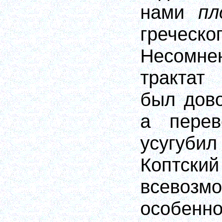
нами
пл
греческо
Несомн
трактат
был дов
а пере
усугуби
Коптский
всевозм
особенн