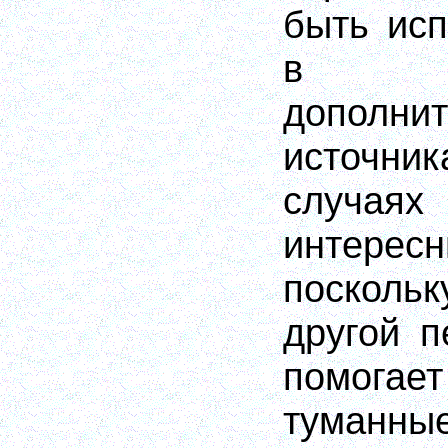
быть исп
в к
дополнит
источни
случа
интерес
поскол
другой п
помога
туман