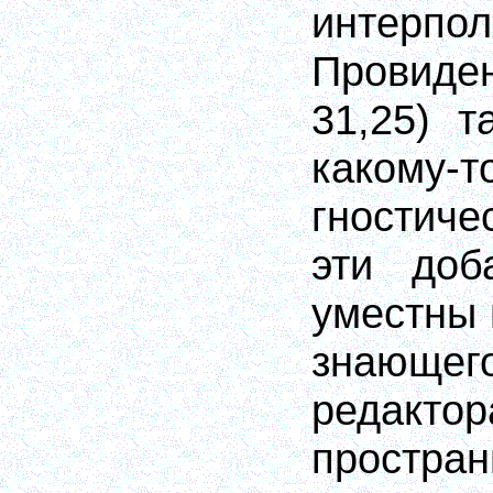
интерпо
Провиде
31,25) т
какому
гностиче
эти доб
уместны 
знающе
редактор
простр