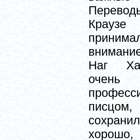
Переводы
Крау
прини
внимание
Наг Ха
очень
професс
писцо
сохран
хорошо,