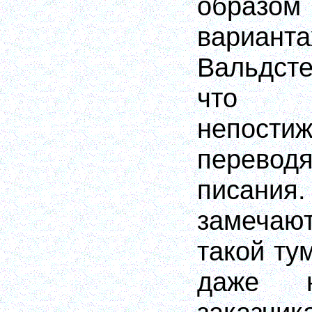
образ
вариан
Вальдст
что 
непости
переводя
писания
замечаю
такой ту
даже н