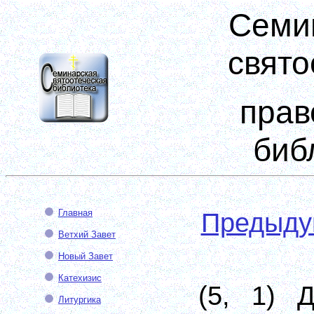
Семи
свято
прав
биб
Главная
Предыд
Ветхий Завет
Новый Завет
Катехизис
(5, 1) 
Литургика