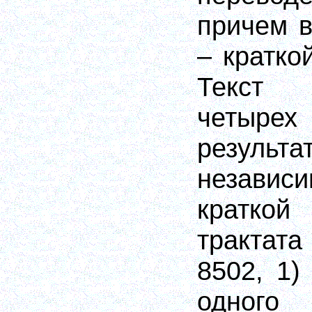
причем в
– кратко
Текст 
четырех 
результа
независ
кратк
трактата
8502, 1)
одног