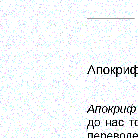
Апокриф
Апокриф
до нас т
перевод