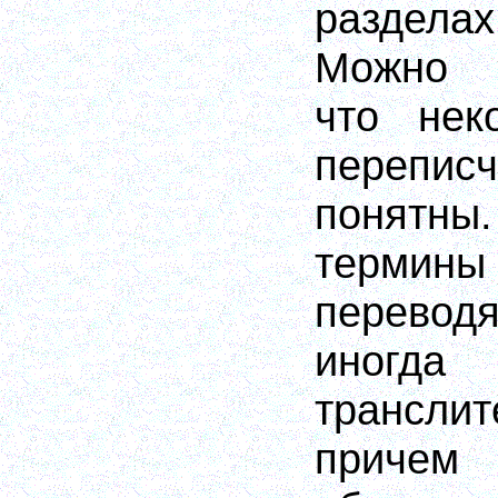
раздел
Можно 
что нек
перепи
понятн
терми
переводя
иног
транслит
приче