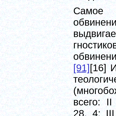
Само
обвине
выдвигае
гност
обвинен
[91]
[16]
И
теологи
(многоб
всего: II
28, 4; II