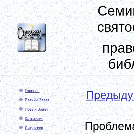
Семи
свято
прав
биб
Главная
Предыд
Ветхий Завет
Новый Завет
Катехизис
Пробл
Литургика