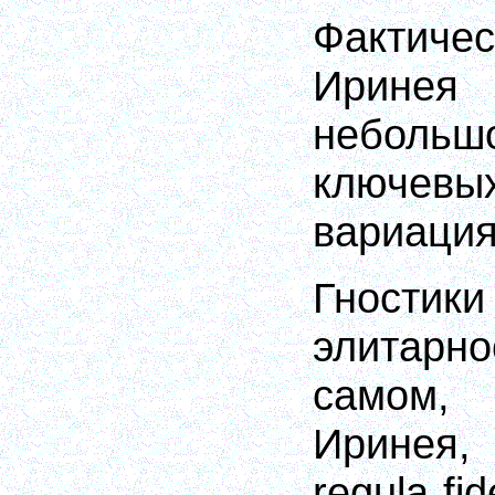
Фактиче
Иринея
небол
ключе
вариация
Гност
элитарн
самом
Иринея
regula fi