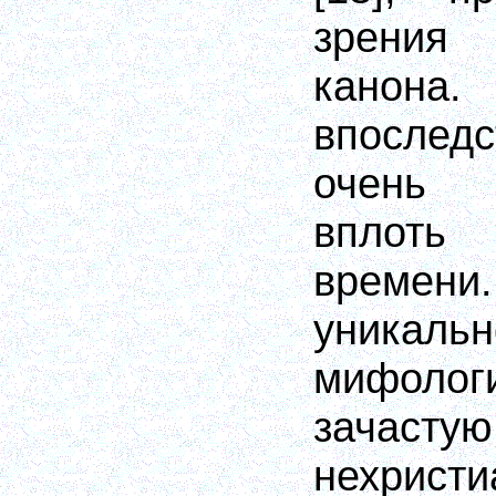
зрения
канона.
впослед
очень 
вплот
времени
уникальн
мифол
зачастую
нехристи