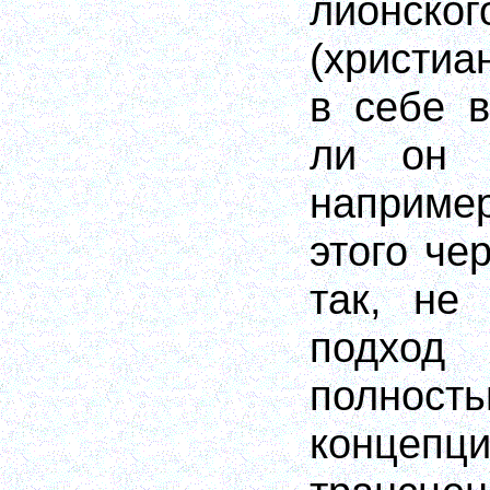
лионск
(христиа
в себе в
ли он 
например
этого че
так, не
подход
полност
концепц