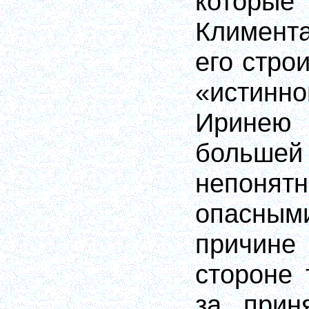
которые
Климент
его стро
«истинн
Иринею
боль
непонятн
опасным
причин
стороне 
за прин