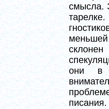
смысла. 
тарелке
гностико
меньш
склонен 
спекуля
они в 
внимател
пробле
писания.