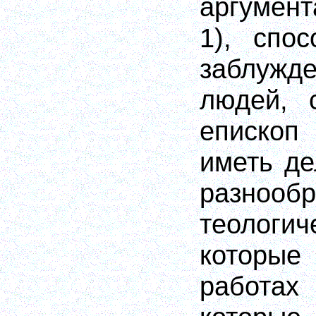
аргумент
1), спо
заблуж
людей, 
епископ
иметь де
разнообр
теологи
которы
работа