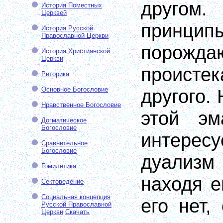
другом.
История Поместных
Церквей
принцип
История Русской
Православной Церкви
порожда
История Христианской
Церкви
проист
Риторика
Основное Богословие
другого. 
Нравственное Богословие
этой эм
Догматическое
Богословие
интерес
Сравнительное
Богословие
дуализ
Гомилетика
находя е
Сектоведение
Социальная концепция
его нет,
Русской Православной
Церкви
Скачать