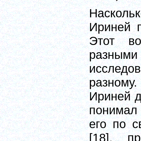
Наско
Ириней 
Этот во
разными
исслед
разному
Ириней д
понимал
его по 
[18]
, пр