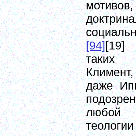
мотиво
доктри
социальн
[94]
[19]
В
таких 
Климен
даже Ип
подозрен
любой 
теологии