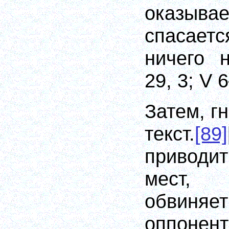
оказывае
спасае
ничего н
29, 3; V 6
Затем, г
текст.
[89]
приводит
мест,
обвин
оппонен