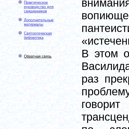
вниман
Практическое
руководство для
священников
вопиюще
Дополнительные
пантеист
материалы
Святоотеческая
«истече
библиотека
В этом о
Обратная связь
Василид
раз прек
пробле
говорит
трансцен