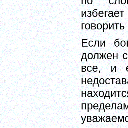
по сло
избега
говорить
Если бо
должен с
все, и 
недоста
наход
предела
уважае