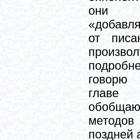
они п
«добавл
от писа
произвол
подроб
говорю
главе
обобщаю
методов
поздней 