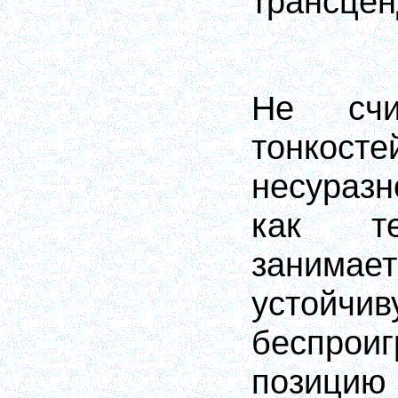
трансцен
Не счи
тон
несураз
как те
занимае
усто
беспрои
позиц