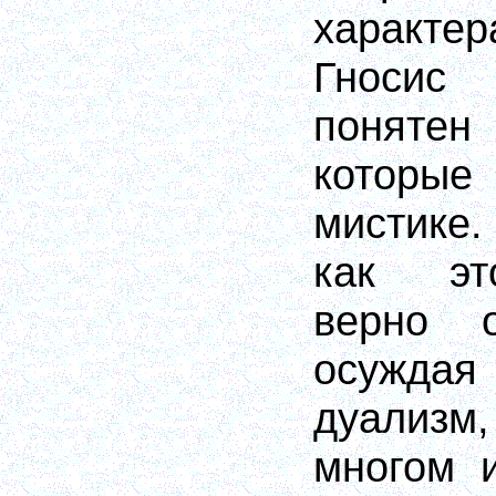
характ
Гноси
понятен
которые
мистике.
как эт
верно о
осуждая
дуализ
многом 