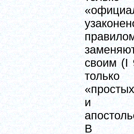
«офиц
узако
правило
заменяю
своим (I 
только
«просты
и о
апостол
В ча