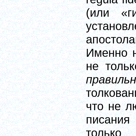
(или «г
установл
апостола
Именно 
не тольк
правиль
толкован
что не л
писания
только