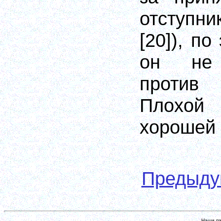
отступн
[20]
), по
он не 
против
Плохо
хорошей
Предыд
Наши па