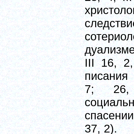
христоло
следстви
сотериол
дуализме 
III 16, 2
писания 
7; 26
социаль
спасении
37, 2).