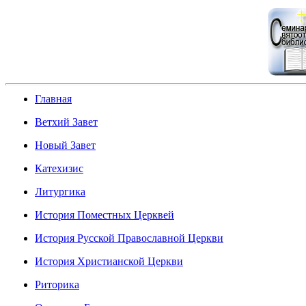
Главная
Ветхий Завет
Новый Завет
Катехизис
Литургика
История Поместных Церквей
История Русской Православной Церкви
История Христианской Церкви
Риторика