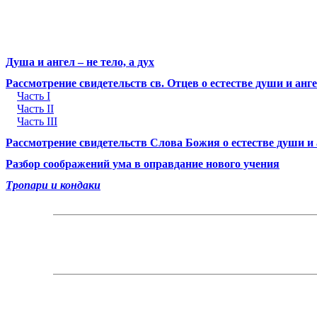
Душа и ангел – не тело, а дух
Рассмотрение свидетельств св. Отцев о естестве души и анг
Часть I
Часть II
Часть III
Рассмотрение свидетельств Слова Божия о естестве души и
Разбор соображений ума в оправдание нового учения
Тропари и кондаки