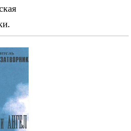
ская
ки.