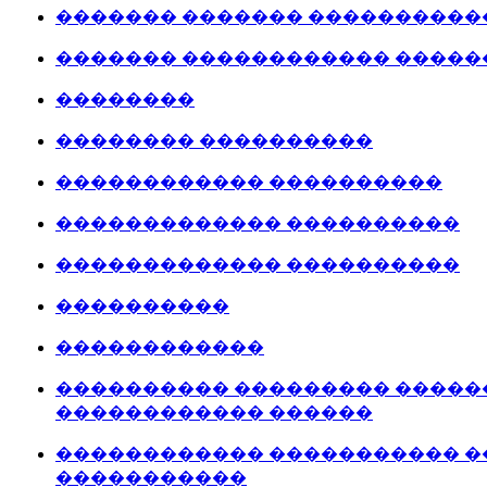
������� ������� ����������
������� ������������ �����
��������
�������� ����������
������������ ����������
������������� ����������
������������� ����������
����������
������������
���������� ��������� �����
������������ ������
������������ ����������� �
�����������