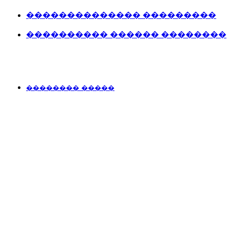
�������������� ���������
���������� ������ ��������
�������� �����