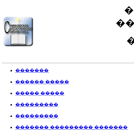
�
�
�
�������
������ �����
����� �����
���������
���������
������� ��������� �������