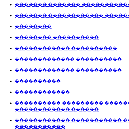
������� ������� ����������
������� ������������ �����
��������
�������� ����������
������������ ����������
������������� ����������
������������� ����������
����������
������������
���������� ��������� �����
������������ ������
������������ ����������� �
�����������