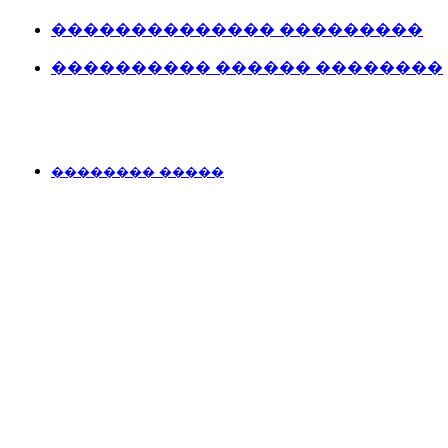
�������������� ���������
���������� ������ ��������
�������� �����