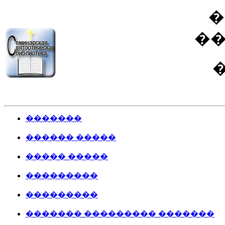
�
�
�
�������
������ �����
����� �����
���������
���������
������� ��������� �������